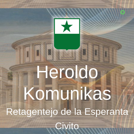
Skip
to
main
content
Heroldo
Komunikas
Retagentejo de la Esperanta
Civito