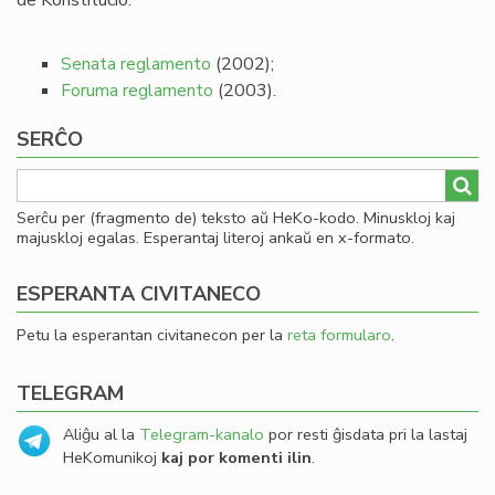
de Konstitucio.
Senata reglamento
(2002);
Foruma reglamento
(2003).
SERĈO
Serĉu per (fragmento de) teksto aŭ HeKo-kodo. Minuskloj kaj
majuskloj egalas. Esperantaj literoj ankaŭ en x-formato.
ESPERANTA CIVITANECO
Petu la esperantan civitanecon per la
reta formularo
.
TELEGRAM
Aliĝu al la
Telegram-kanalo
por resti ĝisdata pri la lastaj
HeKomunikoj
kaj por komenti ilin
.