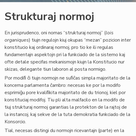
Strukturaj normoj
En jurisprudenco, oni nomas “strukturaj normoj”
(
lois
organiques
) tiujn regulojn kiuj okupas “mezan” pozicion inter
konstitucio kaj ordinaraj normoj, pro tio ke ili regulas
fundamentajn aspektojn pri la funkciado de la sistemo kaj
ofte detale specifas mekanismojn kiujn la Konstitucio nur
skizas, delegante tiun laboron al posta normigo.
Por modiﬁ ĉi tiujn normojn ne suﬁĉas simpla majoritato de la
koncerna parlamenta ĉambro: necesas ke por la modifo
esprimiĝu pore kvaliﬁkita majoritato de du trionoj, kiel por
konstituciaj modifoj. Tiu pli alta malfacilo en la modifo de
tiuj strukturaj normoj garantias la protekton de la rajtoj de
la instancoj, kaj sekve de la tuta demokratia funkciado de la
Konsorcio.
Tial, necesas distingi du normojn ricevantajn (parte) en la