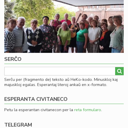
Image
SERĈO
Serĉu per (fragmento de) teksto aŭ HeKo-kodo. Minuskloj kaj
majuskloj egalas. Esperantaj literoj ankaŭ en x-formato.
ESPERANTA CIVITANECO
Petu la esperantan civitanecon per la
reta formularo
.
TELEGRAM