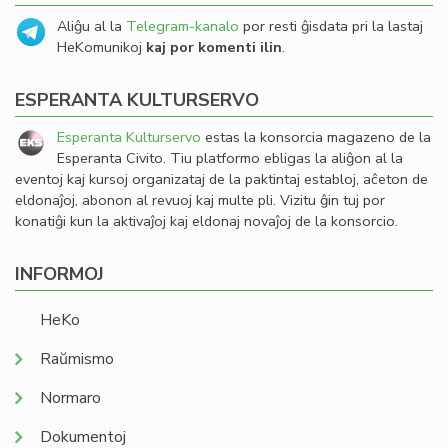
Aliĝu al la
Telegram-kanalo
por resti ĝisdata pri la lastaj
HeKomunikoj
kaj por komenti ilin
.
ESPERANTA KULTURSERVO
Esperanta Kulturservo
estas la konsorcia magazeno de la
Esperanta Civito. Tiu platformo ebligas la aliĝon al la
eventoj kaj kursoj organizataj de la paktintaj establoj, aĉeton de
eldonaĵoj, abonon al revuoj kaj multe pli. Vizitu ĝin tuj por
konatiĝi kun la aktivaĵoj kaj eldonaj novaĵoj de la konsorcio.
INFORMOJ
HeKo
Raŭmismo
Normaro
Dokumentoj