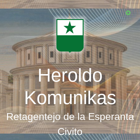
Skip
to
main
content
Heroldo
Komunikas
Retagentejo de la Esperanta
Civito