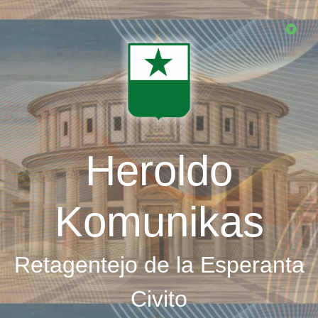
Skip
to
main
content
Heroldo
Komunikas
Retagentejo de la Esperanta
Civito