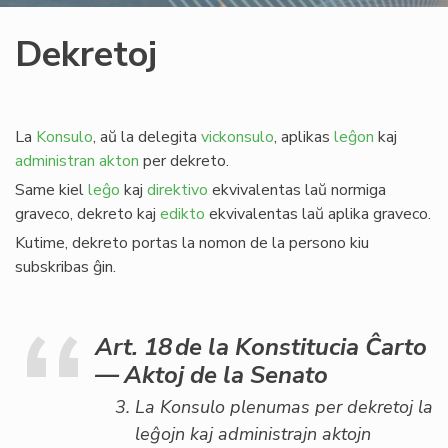
Dekretoj
La
Konsulo
, aŭ la delegita
vickonsulo
, aplikas
leĝon
kaj
administran akton
per dekreto.
Same kiel
leĝo
kaj
direktivo
ekvivalentas laŭ normiga
graveco, dekreto kaj
edikto
ekvivalentas laŭ aplika graveco.
Kutime, dekreto portas la nomon de la persono kiu
subskribas ĝin.
Art. 18 de la Konstitucia Ĉarto
— Aktoj de la Senato
La Konsulo plenumas per dekretoj la
leĝojn kaj administrajn aktojn