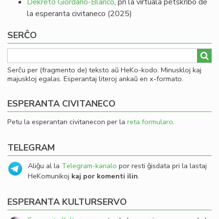
Dekreto Giordano-Blanco
, pri la virtuala petskribo de
la esperanta civitaneco (2025)
SERĈO
Serĉu per (fragmento de) teksto aŭ HeKo-kodo. Minuskloj kaj
majuskloj egalas. Esperantaj literoj ankaŭ en x-formato.
ESPERANTA CIVITANECO
Petu la esperantan civitanecon per la
reta formularo
.
TELEGRAM
Aliĝu al la
Telegram-kanalo
por resti ĝisdata pri la lastaj
HeKomunikoj
kaj por komenti ilin
.
ESPERANTA KULTURSERVO