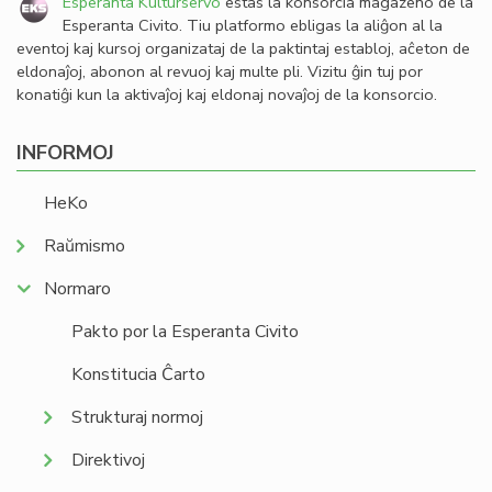
Esperanta Kulturservo
estas la konsorcia magazeno de la
Esperanta Civito. Tiu platformo ebligas la aliĝon al la
eventoj kaj kursoj organizataj de la paktintaj establoj, aĉeton de
eldonaĵoj, abonon al revuoj kaj multe pli. Vizitu ĝin tuj por
konatiĝi kun la aktivaĵoj kaj eldonaj novaĵoj de la konsorcio.
INFORMOJ
HeKo
Raŭmismo
Normaro
Pakto por la Esperanta Civito
Konstitucia Ĉarto
Strukturaj normoj
Direktivoj