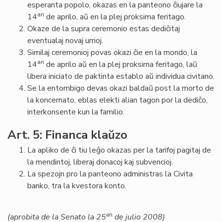
esperanta popolo, okazas en la panteono ĉiujare la
an
14
de aprilo, aŭ en la plej proksima feritago.
Okaze de la supra ceremonio estas dediĉitaj
eventualaj novaj urnoj.
Similaj ceremonioj povas okazi ĉie en la mondo, la
an
14
de aprilo aŭ en la plej proksima feritago, laŭ
libera iniciato de paktinta establo aŭ individua civitano.
Se la entombigo devas okazi baldaŭ post la morto de
la koncernato, eblas elekti alian tagon por la dediĉo,
interkonsente kun la familio.
Art. 5: Financa klaŭzo
La apliko de ĉi tiu leĝo okazas per la tarifoj pagitaj de
la mendintoj, liberaj donacoj kaj subvencioj.
La spezojn pro la panteono administras la Civita
banko, tra la kvestora konto.
an
(aprobita de la Senato la 25
de julio 2008)