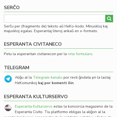
SERĈO
Serĉu per (fragmento de) teksto aŭ HeKo-kodo. Minuskloj kaj
majuskloj egalas. Esperantaj literoj ankaŭ en x-formato.
ESPERANTA CIVITANECO
Petu la esperantan civitanecon per la
reta formularo
.
TELEGRAM
Aliĝu al la
Telegram-kanalo
por resti ĝisdata pri la lastaj
HeKomunikoj
kaj por komenti ilin
.
ESPERANTA KULTURSERVO
Esperanta Kulturservo
estas la konsorcia magazeno de la
Esperanta Civito. Tiu platformo ebligas la aliĝon al la