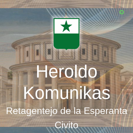
Skip
to
main
content
Heroldo
Komunikas
Retagentejo de la Esperanta
Civito