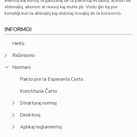
eventoj kaj kursoj organizataj de la paktintaj establoj, aĉeton de
eldonaĵoj, abonon al revuoj kaj multe pli. Vizitu ĝin tuj por
konatiĝi kun la aktivaĵoj kaj eldonaj novaĵoj de la konsorcio.
INFORMOJ
HeKo
Raŭmismo
Normaro
Pakto por la Esperanta Civito
Konstitucia Ĉarto
Strukturaj normoj
Direktivoj
Aplikaj reglamentoj