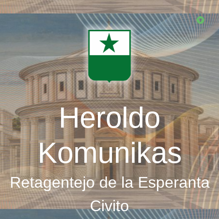
Skip
to
main
content
Heroldo
Komunikas
Retagentejo de la Esperanta
Civito