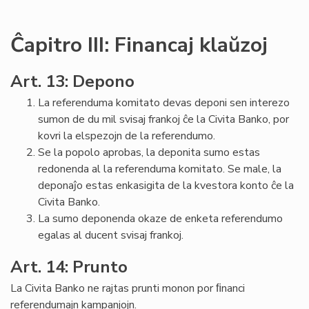
Ĉapitro III: Financaj klaŭzoj
Art. 13: Depono
La referenduma komitato devas deponi sen interezo
sumon de du mil svisaj frankoj ĉe la Civita Banko, por
kovri la elspezojn de la referendumo.
Se la popolo aprobas, la deponita sumo estas
redonenda al la referenduma komitato. Se male, la
deponaĵo estas enkasigita de la kvestora konto ĉe la
Civita Banko.
La sumo deponenda okaze de enketa referendumo
egalas al ducent svisaj frankoj.
Art. 14: Prunto
La Civita Banko ne rajtas prunti monon por ﬁnanci
referendumajn kampanjojn.