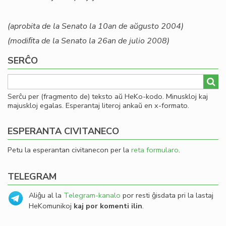
(aprobita de la Senato la 10an de aŭgusto 2004)
(modiﬁta de la Senato la 26an de julio 2008)
SERĈO
Serĉu per (fragmento de) teksto aŭ HeKo-kodo. Minuskloj kaj
majuskloj egalas. Esperantaj literoj ankaŭ en x-formato.
ESPERANTA CIVITANECO
Petu la esperantan civitanecon per la
reta formularo
.
TELEGRAM
Aliĝu al la
Telegram-kanalo
por resti ĝisdata pri la lastaj
HeKomunikoj
kaj por komenti ilin
.