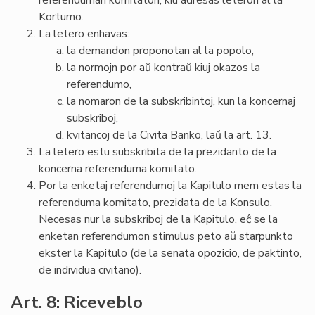
referenduman komitaton, kiu adresas leteron al la
Kortumo.
La letero enhavas:
la demandon proponotan al la popolo,
la normojn por aŭ kontraŭ kiuj okazos la
referendumo,
la nomaron de la subskribintoj, kun la koncernaj
subskriboj,
kvitancoj de la Civita Banko, laŭ la art. 13.
La letero estu subskribita de la prezidanto de la
koncerna referenduma komitato.
Por la enketaj referendumoj la Kapitulo mem estas la
referenduma komitato, prezidata de la Konsulo.
Necesas nur la subskriboj de la Kapitulo, eĉ se la
enketan referendumon stimulus peto aŭ starpunkto
ekster la Kapitulo (de la senata opozicio, de paktinto,
de individua civitano).
Art. 8: Riceveblo