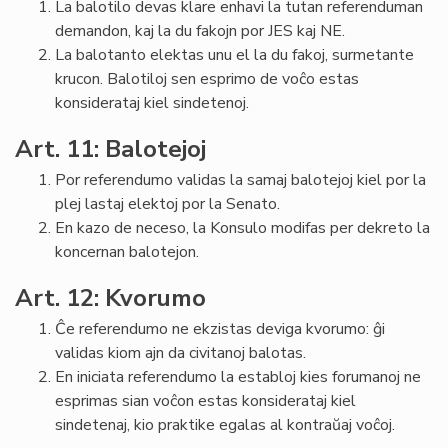
La balotilo devas klare enhavi la tutan referenduman
demandon, kaj la du fakojn por JES kaj NE.
La balotanto elektas unu el la du fakoj, surmetante
krucon. Balotiloj sen esprimo de voĉo estas
konsiderataj kiel sindetenoj.
Art. 11: Balotejoj
Por referendumo validas la samaj balotejoj kiel por la
plej lastaj elektoj por la Senato.
En kazo de neceso, la Konsulo modifas per dekreto la
koncernan balotejon.
Art. 12: Kvorumo
Ĉe referendumo ne ekzistas deviga kvorumo: ĝi
validas kiom ajn da civitanoj balotas.
En iniciata referendumo la establoj kies forumanoj ne
esprimas sian voĉon estas konsiderataj kiel
sindetenaj, kio praktike egalas al kontraŭaj voĉoj.