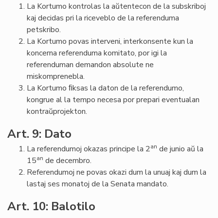
La Kortumo kontrolas la aŭtentecon de la subskriboj
kaj decidas pri la riceveblo de la referenduma
petskribo.
La Kortumo povas interveni, interkonsente kun la
koncerna referenduma komitato, por igi la
referenduman demandon absolute ne
miskomprenebla.
La Kortumo ﬁksas la daton de la referendumo,
kongrue al la tempo necesa por prepari eventualan
kontraŭprojekton.
Art. 9: Dato
an
La referendumoj okazas principe la 2
de junio aŭ la
an
15
de decembro.
Referendumoj ne povas okazi dum la unuaj kaj dum la
lastaj ses monatoj de la Senata mandato.
Art. 10: Balotilo