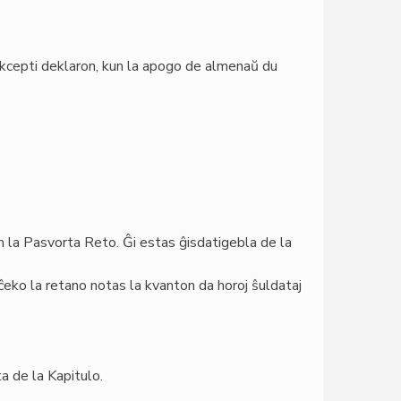
 akcepti deklaron, kun la apogo de almenaŭ du
n la Pasvorta Reto. Ĝi estas ĝisdatigebla de la
rĉeko la retano notas la kvanton da horoj ŝuldataj
a de la Kapitulo.