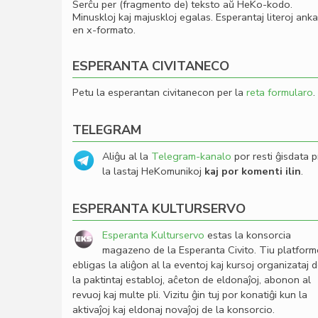
Serĉu per (fragmento de) teksto aŭ HeKo-kodo.
Minuskloj kaj majuskloj egalas. Esperantaj literoj ank
en x-formato.
ESPERANTA CIVITANECO
Petu la esperantan civitanecon per la
reta formularo
.
TELEGRAM
Aliĝu al la
Telegram-kanalo
por resti ĝisdata p
la lastaj HeKomunikoj
kaj por komenti ilin
.
ESPERANTA KULTURSERVO
Esperanta Kulturservo
estas la konsorcia
magazeno de la Esperanta Civito. Tiu platfor
ebligas la aliĝon al la eventoj kaj kursoj organizataj 
la paktintaj establoj, aĉeton de eldonaĵoj, abonon al
revuoj kaj multe pli. Vizitu ĝin tuj por konatiĝi kun la
aktivaĵoj kaj eldonaj novaĵoj de la konsorcio.