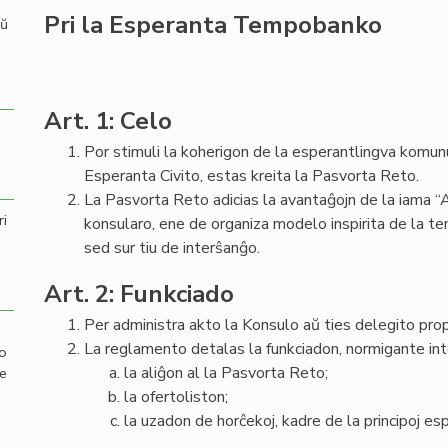
Pri la Esperanta Tempobanko
aŭ
Art. 1: Celo
Por stimuli la koherigon de la esperantlingva komunu
Esperanta Civito, estas kreita la Pasvorta Reto.
La Pasvorta Reto adicias la avantaĝojn de la iama “
ri
konsularo, ene de organiza modelo inspirita de la t
sed sur tiu de interŝanĝo.
Art. 2: Funkciado
Per administra akto la Konsulo aŭ ties delegito pr
La reglamento detalas la funkciadon, normigante int
mo
la aliĝon al la Pasvorta Reto;
de
la ofertoliston;
la uzadon de horĉekoj, kadre de la principoj espr