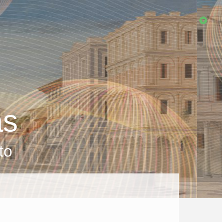
as
to