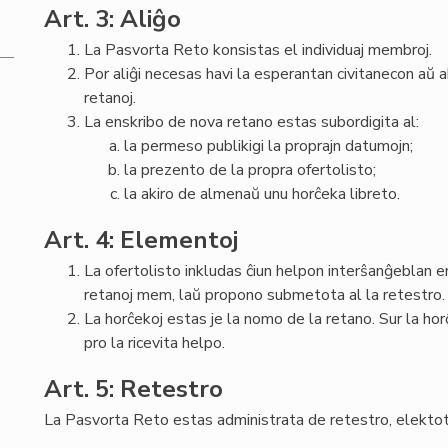
Art. 3: Aliĝo
La Pasvorta Reto konsistas el individuaj membroj.
Por aliĝi necesas havi la esperantan civitanecon aŭ
retanoj.
La enskribo de nova retano estas subordigita al:
la permeso publikigi la proprajn datumojn;
la prezento de la propra ofertolisto;
la akiro de almenaŭ unu horĉeka libreto.
Art. 4: Elementoj
La ofertolisto inkludas ĉiun helpon interŝanĝeblan e
retanoj mem, laŭ propono submetota al la retestro.
La horĉekoj estas je la nomo de la retano. Sur la ho
pro la ricevita helpo.
Art. 5: Retestro
La Pasvorta Reto estas administrata de retestro, elektot