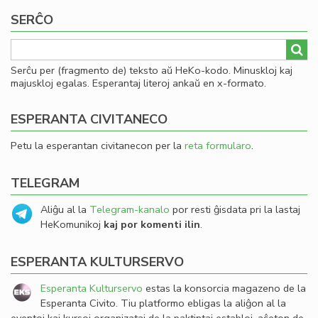
SERĈO
Serĉu per (fragmento de) teksto aŭ HeKo-kodo. Minuskloj kaj
majuskloj egalas. Esperantaj literoj ankaŭ en x-formato.
ESPERANTA CIVITANECO
Petu la esperantan civitanecon per la
reta formularo
.
TELEGRAM
Aliĝu al la
Telegram-kanalo
por resti ĝisdata pri la lastaj
HeKomunikoj
kaj por komenti ilin
.
ESPERANTA KULTURSERVO
Esperanta Kulturservo
estas la konsorcia magazeno de la
Esperanta Civito. Tiu platformo ebligas la aliĝon al la