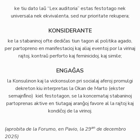
ke tiu dato laŭ “Lex auditoria” estas festotago nek
universala nek ekvivalenta, sed nur prioritate rekupera;
KONSIDERANTE
ke la stabaninoj ofte dediĉas tiun tagon al politika agado,
per partopreno en manifestacioj kaj aliaj eventoj por la virinaj
rajtoj, kontraŭ perforto kaj feminicidoj, kaj simile;
ENGAĜAS
la Konsulinon kaj la vickonsulon pri socialaj aferoj promulgi
dekreton kiu interpretas la Okan de Marto (ekster
semajnﬁno) kiel festotagon, se la koncernataj stabaninoj
partoprenas aktive en tiutagaj aranĝoj favore al la rajtoj kaj
kondiĉoj de la virinoj.
an
(aprobita de la Forumo, en Pavio, la 29
de decembro
2025)