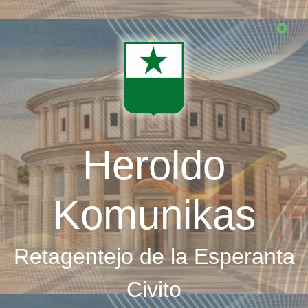
Skip
to
main
content
Heroldo
Komunikas
Retagentejo de la Esperanta
Civito