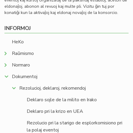
eventoj kaj kursoj organizataj de la paktintaj establoj, aĉeton de
eldonaĵoj, abonon al revuoj kaj multe pli. Vizitu ĝin tuj por
konatiĝi kun la aktivaĵoj kaj eldonaj novaĵoj de la konsorcio.
INFORMOJ
HeKo
Raŭmismo
Normaro
Dokumentoj
Rezolucioj, deklaroj, rekomendoj
Deklaro sojle de la milito en Irako
Deklaro pri la krizo en UEA
Rezolucio pri la starigo de esplorkomisiono pri
la polaj eventoj