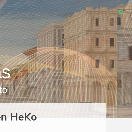
as
to
 en HeKo