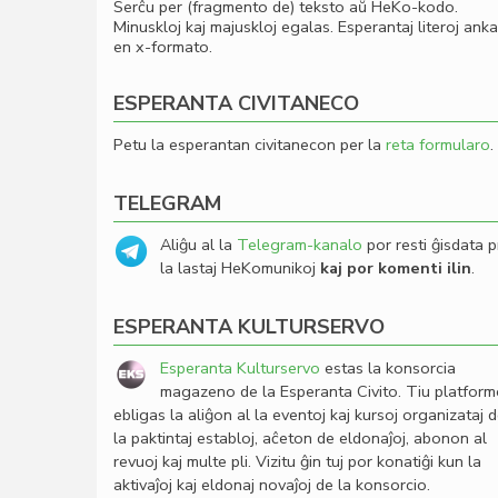
Serĉu per (fragmento de) teksto aŭ HeKo-kodo.
Minuskloj kaj majuskloj egalas. Esperantaj literoj ank
en x-formato.
ESPERANTA CIVITANECO
Petu la esperantan civitanecon per la
reta formularo
.
TELEGRAM
Aliĝu al la
Telegram-kanalo
por resti ĝisdata p
la lastaj HeKomunikoj
kaj por komenti ilin
.
ESPERANTA KULTURSERVO
Esperanta Kulturservo
estas la konsorcia
magazeno de la Esperanta Civito. Tiu platfor
ebligas la aliĝon al la eventoj kaj kursoj organizataj 
la paktintaj establoj, aĉeton de eldonaĵoj, abonon al
revuoj kaj multe pli. Vizitu ĝin tuj por konatiĝi kun la
aktivaĵoj kaj eldonaj novaĵoj de la konsorcio.