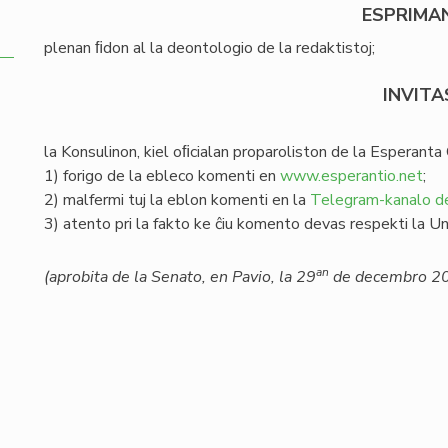
ESPRIMA
plenan ﬁdon al la deontologio de la redaktistoj;
INVITA
la Konsulinon, kiel oﬁcialan proparoliston de la Esperanta 
1) forigo de la ebleco komenti en
www.esperantio.net
;
2) malfermi tuj la eblon komenti en la
Telegram-kanalo 
3) atento pri la fakto ke ĉiu komento devas respekti la Un
an
(aprobita de la Senato, en Pavio, la 29
de decembro 2