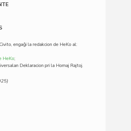
NTE
S
Civito, engaĝi la redakcion de HeKo al:
de HeKo
;
iversalan Deklaracion pri la Homaj Rajtoj.
025)