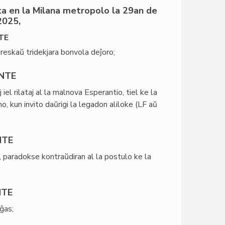
ta en la Milana metropolo la 29an de
2025,
TE
preskaŭ tridekjara bonvola deĵoro;
NTE
iel rilataj al la malnova Esperantio, tiel ke la
 kun invito daŭrigi la legadon aliloke (LF aŭ
NTE
 paradokse kontraŭdiran al la postulo ke la
NTE
iĝas;