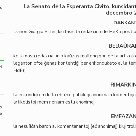
La Senato de la Esperanta Civito, kunsidan
aŭ
decembro 
DANKAN
c-anon Giorgio Silfer, kiu lasis la redakcion de HeKo post 
BEDAŬRA
ke la nova redakcia linio kaŭzas mallongigon de la artikoloj 
leganton ofte ĝenas kontentiĝi per enkonduketo al la temo,
ri
HdE);
RIMARKI
la enkondukon de la ebleco publikigi anonimajn komentojn,
artikolistoj mem neniam estu anonimaj;
mo
de
EMFAZA
la nesuﬁĉan baron al komentariantoj (eĉ anonimaj) kiuj trol