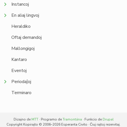
Instancoj
En aliaj lingvoj
Heraldiko
Oftaj demandoj
Mallongigoj
Kantaro
Eventoj
Periodaĵoj
Terminaro
Dizajno de
MTT
· Programo de
Tramontána
· Funkcio de
Drupal
Copyright Kopirajto © 2006–2026 Esperanta Civito · Ĉiuj rajtoj rezervitaj.