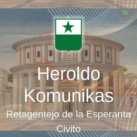
Skip
to
main
content
Heroldo
Komunikas
Retagentejo de la Esperanta
Civito