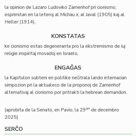
la opinion de Lazaro Ludoviko Zamenhof pri cionismo,
esprimitan en la leteroj al Michau x, al Javal (1905) kaj al
Heller (1914),
KONSTATAS
ke cionismo estas degeneranta pro la ekstremismo de iuj
religie inspiritaj movadoj en Israelo,
ENGAĜAS
la Kapitulon subteni en politike neŭtrala lando internacian
simpozion pri la aktualeco de la proponoj de Zamenhof
alternativaj al cionismo por pritrakti la hebrean demandon.
an
(aprobita de la Senato, en Pavio, la 29
de decembro
2025)
SERĈO