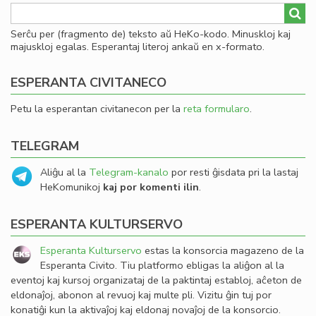
Serĉu per (fragmento de) teksto aŭ HeKo-kodo. Minuskloj kaj
majuskloj egalas. Esperantaj literoj ankaŭ en x-formato.
ESPERANTA CIVITANECO
Petu la esperantan civitanecon per la
reta formularo
.
TELEGRAM
Aliĝu al la
Telegram-kanalo
por resti ĝisdata pri la lastaj
HeKomunikoj
kaj por komenti ilin
.
ESPERANTA KULTURSERVO
Esperanta Kulturservo
estas la konsorcia magazeno de la
Esperanta Civito. Tiu platformo ebligas la aliĝon al la
eventoj kaj kursoj organizataj de la paktintaj establoj, aĉeton de
eldonaĵoj, abonon al revuoj kaj multe pli. Vizitu ĝin tuj por
konatiĝi kun la aktivaĵoj kaj eldonaj novaĵoj de la konsorcio.