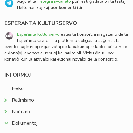
Aliĝu al la
Telegram-kanalo
por resti ĝisdata pri la lastaj
HeKomunikoj
kaj por komenti ilin
.
ESPERANTA KULTURSERVO
Esperanta Kulturservo
estas la konsorcia magazeno de la
Esperanta Civito. Tiu platformo ebligas la aliĝon al la
eventoj kaj kursoj organizataj de la paktintaj establoj, aĉeton de
eldonaĵoj, abonon al revuoj kaj multe pli. Vizitu ĝin tuj por
konatiĝi kun la aktivaĵoj kaj eldonaj novaĵoj de la konsorcio.
INFORMOJ
HeKo
Raŭmismo
Normaro
Dokumentoj