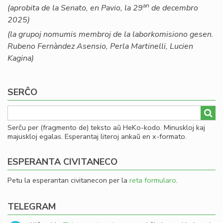
an
(aprobita de la Senato, en Pavio, la 29
de decembro
2025)
(la grupoj nomumis membroj de la laborkomisiono gesen.
Rubeno Fernàndez Asensio, Perla Martinelli, Lucien
Kagina)
SERĈO
Serĉu per (fragmento de) teksto aŭ HeKo-kodo. Minuskloj kaj
majuskloj egalas. Esperantaj literoj ankaŭ en x-formato.
ESPERANTA CIVITANECO
Petu la esperantan civitanecon per la
reta formularo
.
TELEGRAM