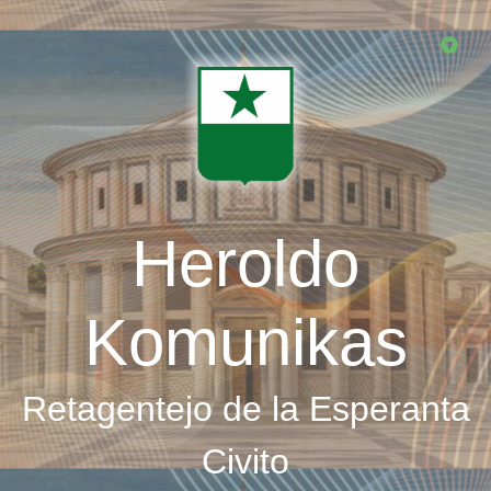
Skip
to
main
content
Heroldo
Komunikas
Retagentejo de la Esperanta
Civito