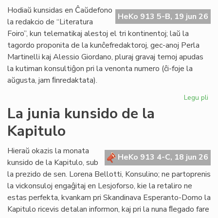
de
Hodiaŭ kunsidas en Ĉaŭdefono
HeKo 913 5-B, 19 jun 26
UN
la redakcio de “Literatura
kaj
Foiro”, kun telematikaj alestoj el tri kontinentoj; laŭ la
Un
tagordo proponita de la kunĉefredaktoroj, gec-anoj Perla
Martinelli kaj Alessio Giordano, pluraj gravaj temoj apudas
la kutiman konsultiĝon pri la venonta numero (ĉi-foje la
aŭgusta, jam ﬁnredaktata).
Legu pli
pri
Pe
La junia kunsido de la
ku
Kapitulo
de
la
re
Hieraŭ okazis la monata
HeKo 913 4-C, 18 jun 26
de
kunsido de la Kapitulo, sub
"Li
la prezido de sen. Lorena Bellotti, Konsulino; ne partoprenis
Foi
la vickonsuloj engaĝitaj en Lesjoforso, kie la retaliro ne
estas perfekta, kvankam pri Skandinava Esperanto-Domo la
Kapitulo ricevis detalan informon, kaj pri la nuna ﬂegado fare