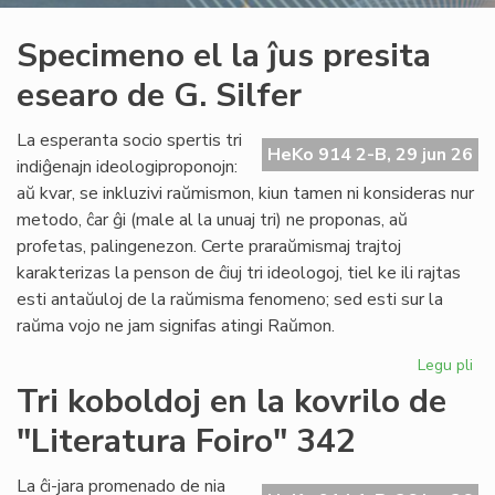
Specimeno el la ĵus presita
esearo de G. Silfer
La esperanta socio spertis tri
HeKo 914 2-B, 29 jun 26
indiĝenajn ideologiproponojn:
aŭ kvar, se inkluzivi raŭmismon, kiun tamen ni konsideras nur
metodo, ĉar ĝi (male al la unuaj tri) ne proponas, aŭ
profetas, palingenezon. Certe praraŭmismaj trajtoj
karakterizas la penson de ĉiuj tri ideologoj, tiel ke ili rajtas
esti antaŭuloj de la raŭmisma fenomeno; sed esti sur la
raŭma vojo ne jam signifas atingi Raŭmon.
Legu pli
pri
Sp
Tri koboldoj en la kovrilo de
el
"Literatura Foiro" 342
la
ĵus
pre
La ĉi-jara promenado de nia