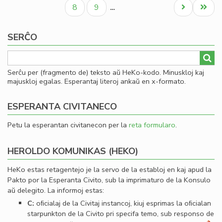
paĝo
paĝo
paĝo
Civ
Paĝo
Paĝo
Next
Last
8
9
…
Es
page
page
Se
SERĈO
Serĉu per (fragmento de) teksto aŭ HeKo-kodo. Minuskloj kaj
majuskloj egalas. Esperantaj literoj ankaŭ en x-formato.
ESPERANTA CIVITANECO
Petu la esperantan civitanecon per la
reta formularo
.
HEROLDO KOMUNIKAS (HEKO)
HeKo estas retagentejo je la servo de la establoj en kaj apud la
Pakto por la Esperanta Civito, sub la imprimaturo de la Konsulo
aŭ delegito. La informoj estas:
C:
oﬁcialaj de la Civitaj instancoj, kiuj esprimas la oﬁcialan
starpunkton de la Civito pri specifa temo, sub responso de