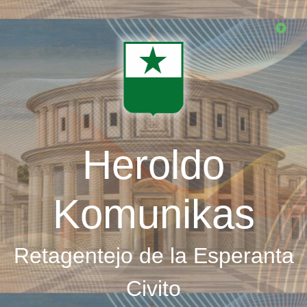
Skip
to
main
content
Heroldo
Komunikas
Retagentejo de la Esperanta
Civito