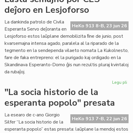
for
deĵoro en Lesjoforso
en
ro
tir
La dankinda patrolo de Civila
HeKo 913 8-B, 23 jun 26
Esperanta Servo deĵoranta en
Lesjoforso estos laŭplane demobilizita ﬁne de junio, post
kvarsemajna intensa agado, paralela al la riparado de la
tegmento en la sendependa vilaeto nomata La Kukolnesto,
fare de faka entrepreno: el la purigado kaj ordigado en la
Skandinava Esperanto-Domo ĝis nun rezultis pluraj kvintaloj
da rubaĵoj.
Legu pli
pri
La
"La socia historio de la
se
esperanta popolo" presata
po
CE
deĵ
La esearo de c-ano Giorgio
HeKo 913 7-B, 22 jun 26
en
Silfer “La socia historio de la
Les
esperanta popolo” estas presata: laŭplane la mendoj estos