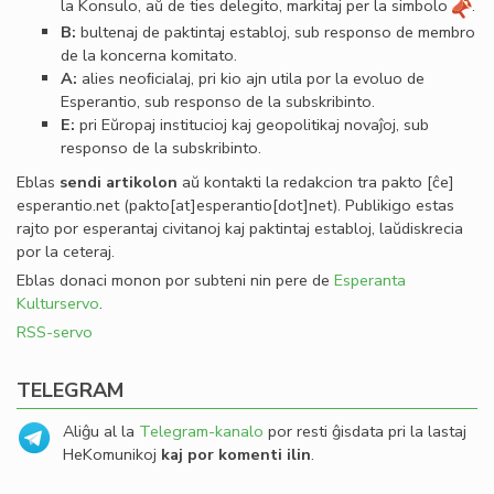
la Konsulo, aŭ de ties delegito, markitaj per la simbolo
.
B:
bultenaj de paktintaj establoj, sub responso de membro
de la koncerna komitato.
A:
alies neoﬁcialaj, pri kio ajn utila por la evoluo de
Esperantio, sub responso de la subskribinto.
E:
pri Eŭropaj institucioj kaj geopolitikaj novaĵoj, sub
responso de la subskribinto.
Eblas
sendi
artikolon
aŭ kontakti la redakcion tra
pakto
[ĉe]
esperantio
.
net
(pakto[at]esperantio[dot]net)
. Publikigo estas
rajto por esperantaj civitanoj kaj paktintaj establoj, laŭdiskrecia
por la ceteraj.
Eblas donaci monon por subteni nin pere de
Esperanta
Kulturservo
.
RSS-servo
TELEGRAM
Aliĝu al la
Telegram-kanalo
por resti ĝisdata pri la lastaj
HeKomunikoj
kaj por komenti ilin
.