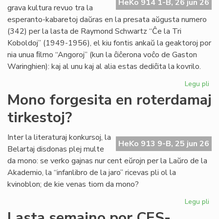
HeKo 914 1-B, 26 jun 26
es
grava kultura revuo tra la
de
esperanto-kabaretoj daŭras en la presata aŭgusta numero
G.
(342) per la lasta de Raymond Schwartz “Ĉe la Tri
Sil
Koboldoj” (1949-1956), el kiu fontis ankaŭ la geaktoroj por
nia unua ﬁlmo “Angoroj” (kun la ĉiĉerona voĉo de Gaston
Waringhien): kaj al unu kaj al alia estas dediĉita la kovrilo.
Legu pli
pri
Tri
Mono forgesita en roterdamaj
ko
tirkestoj?
en
la
kov
Inter la literaturaj konkursoj, la
HeKo 913 9-B, 25 jun 26
de
Belartaj disdonas plej multe
"Li
da mono: se verko gajnas nur cent eŭrojn per la Laŭro de la
Foi
Akademio, la “infanlibro de la jaro” ricevas pli ol la
34
kvinoblon; de kie venas tiom da mono?
Legu pli
pri
Mo
Lasta semajno por CES-