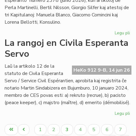
Esperanto” numero 2378 (junio 2026), kun artikoloj de
Perla Martinelli, Bertil Nilsson, Giorgio Silfer kaj atestoj de
tri Kapitulanoj: Manuela Blanco, Giacomo Comincini kaj
Lorena Bellotti, Konsulino.
Legu pli
pri
Sa
La rangoj en Civila Esperanta
Ĉa
Servo
Les
jun
He
Laŭ la artikolo 12 de la
HeKo 912 9-B, 14 jun 26
23
statuto de Civila Esperanta
Servo / Service Civil Espérantien, aprobita kaj registrita ĉe
notario Martin Sindabizera en Bujumburo, 10 januaro 2024,
membro de CES povas esti: a) rekruto (recrue), b) pacisto
(peace keeper), c) majstro (maître), d) emerito (démobilisé).
Legu pli
pri
La
Pagination
ran
Unua
Antaŭa
Paĝo
Paĝo
Aktuala
Paĝo
Paĝo
Paĝo
Paĝo
1
2
3
4
5
6
7
en