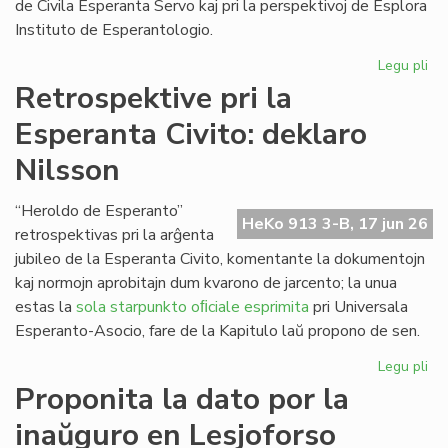
de Civila Esperanta Servo kaj pri la perspektivoj de Esplora
Instituto de Esperantologio.
Legu pli
pri
La
Retrospektive pri la
jun
Esperanta Civito: deklaro
ku
de
Nilsson
la
Kap
“Heroldo de Esperanto”
HeKo 913 3-B, 17 jun 26
retrospektivas pri la arĝenta
jubileo de la Esperanta Civito, komentante la dokumentojn
kaj normojn aprobitajn dum kvarono de jarcento; la unua
estas la
sola starpunkto oﬁciale esprimita
pri Universala
Esperanto-Asocio, fare de la Kapitulo laŭ propono de sen.
Legu pli
pri
Re
Proponita la dato por la
pri
inaŭguro en Lesjoforso
la