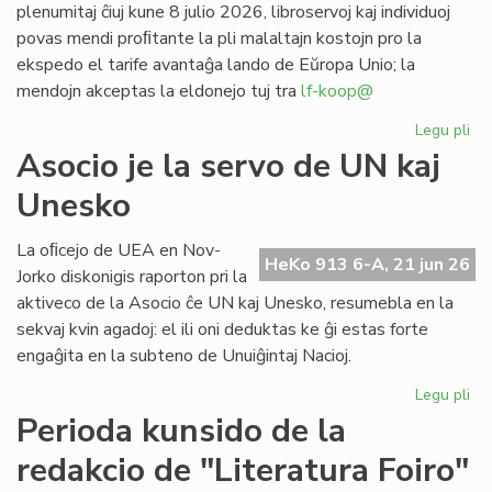
plenumitaj ĉiuj kune 8 julio 2026, libroservoj kaj individuoj
povas mendi proﬁtante la pli malaltajn kostojn pro la
ekspedo el tarife avantaĝa lando de Eŭropa Unio; la
mendojn akceptas la eldonejo tuj tra
lf-koop@
Legu pli
pri
"L
Asocio je la servo de UN kaj
soc
Unesko
his
de
la
La oﬁcejo de UEA en Nov-
HeKo 913 6-A, 21 jun 26
es
Jorko diskonigis raporton pri la
po
aktiveco de la Asocio ĉe UN kaj Unesko, resumebla en la
pr
sekvaj kvin agadoj: el ili oni deduktas ke ĝi estas forte
engaĝita en la subteno de Unuiĝintaj Nacioj.
Legu pli
pri
As
Perioda kunsido de la
je
redakcio de "Literatura Foiro"
la
se