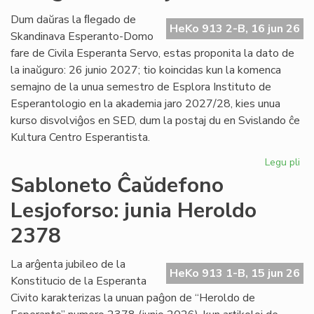
Es
Civ
Dum daŭras la ﬂegado de
HeKo 913 2-B, 16 jun 26
de
Skandinava Esperanto-Domo
Ni
fare de Civila Esperanta Servo, estas proponita la dato de
la inaŭguro: 26 junio 2027; tio koincidas kun la komenca
semajno de la unua semestro de Esplora Instituto de
Esperantologio en la akademia jaro 2027/28, kies unua
kurso disvolviĝos en SED, dum la postaj du en Svislando ĉe
Kultura Centro Esperantista.
Legu pli
pri
Pr
Sabloneto Ĉaŭdefono
la
Lesjoforso: junia Heroldo
da
po
2378
la
in
La arĝenta jubileo de la
en
HeKo 913 1-B, 15 jun 26
Konstitucio de la Esperanta
Les
Civito karakterizas la unuan paĝon de “Heroldo de