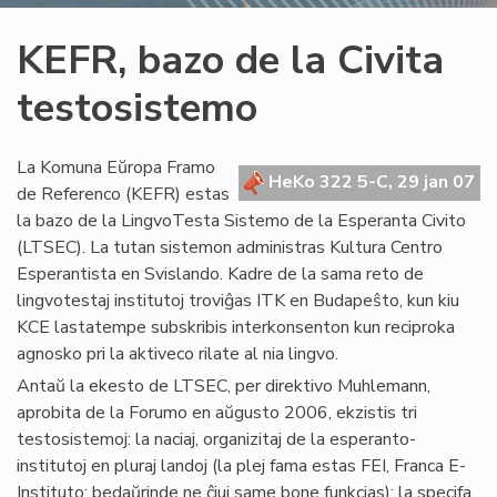
KEFR, bazo de la Civita
testosistemo
La Komuna Eŭropa Framo
HeKo 322 5-C, 29 jan 07
de Referenco (KEFR) estas
la bazo de la LingvoTesta Sistemo de la Esperanta Civito
(LTSEC). La tutan sistemon administras Kultura Centro
Esperantista en Svislando. Kadre de la sama reto de
lingvotestaj institutoj troviĝas ITK en Budapeŝto, kun kiu
KCE lastatempe subskribis interkonsenton kun reciproka
agnosko pri la aktiveco rilate al nia lingvo.
Antaŭ la ekesto de LTSEC, per direktivo Muhlemann,
aprobita de la Forumo en aŭgusto 2006, ekzistis tri
testosistemoj: la naciaj, organizitaj de la esperanto-
institutoj en pluraj landoj (la plej fama estas FEI, Franca E-
Instituto; bedaŭrinde ne ĉiuj same bone funkcias); la specifa