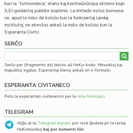
kun la “tutmondeca” elano kaj kontraŭeŭropa sinteno kiujn
ILEI-gvidantoj publike esprimis. La imitado estus bonvena
se, apud la risko de kolizio kun la funkciantaj landaj
institutoj, ne ekestus ankaŭ la risko de kolizio kun la
Esperanta Civito.
SERĈO
Serĉu per (fragmento de) teksto aŭ HeKo-kodo. Minuskloj kaj
majuskloj egalas. Esperantaj literoj ankaŭ en x-formato.
ESPERANTA CIVITANECO
Petu la esperantan civitanecon per la
reta formularo
.
TELEGRAM
Aliĝu al la
Telegram-kanalo
por resti ĝisdata pri la lastaj
HeKomunikoj
kaj por komenti ilin
.