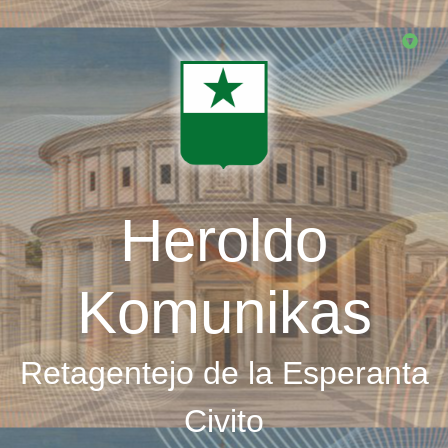
Skip
to
main
content
Heroldo
Komunikas
Retagentejo de la Esperanta
Civito