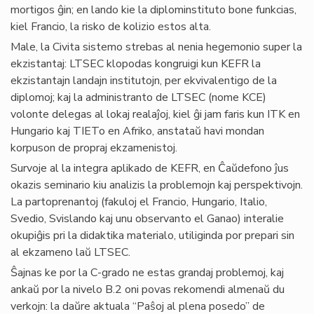
mortigos ĝin; en lando kie la diplominstituto bone funkcias,
kiel Francio, la risko de kolizio estos alta.
Male, la Civita sistemo strebas al nenia hegemonio super la
ekzistantaj: LTSEC klopodas kongruigi kun KEFR la
ekzistantajn landajn institutojn, per ekvivalentigo de la
diplomoj; kaj la administranto de LTSEC (nome KCE)
volonte delegas al lokaj realaĵoj, kiel ĝi jam faris kun ITK en
Hungario kaj TIETo en Afriko, anstataŭ havi mondan
korpuson de propraj ekzamenistoj.
Survoje al la integra aplikado de KEFR, en Ĉaŭdefono ĵus
okazis seminario kiu analizis la problemojn kaj perspektivojn.
La partoprenantoj (fakuloj el Francio, Hungario, Italio,
Svedio, Svislando kaj unu observanto el Ganao) interalie
okupiĝis pri la didaktika materialo, utiliginda por prepari sin
al ekzameno laŭ LTSEC.
Ŝajnas ke por la C-grado ne estas grandaj problemoj, kaj
ankaŭ por la nivelo B.2 oni povas rekomendi almenaŭ du
verkojn: la daŭre aktuala “Paŝoj al plena posedo” de