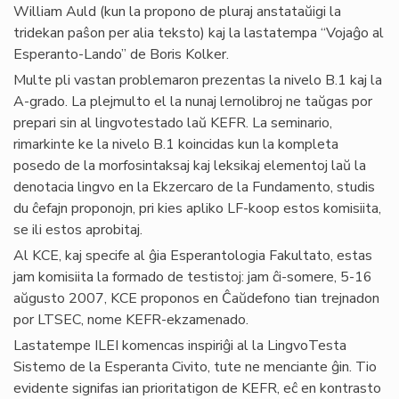
William Auld (kun la propono de pluraj anstataŭigi la
tridekan paŝon per alia teksto) kaj la lastatempa “Vojaĝo al
Esperanto-Lando” de Boris Kolker.
Multe pli vastan problemaron prezentas la nivelo B.1 kaj la
A-grado. La plejmulto el la nunaj lernolibroj ne taŭgas por
prepari sin al lingvotestado laŭ KEFR. La seminario,
rimarkinte ke la nivelo B.1 koincidas kun la kompleta
posedo de la morfosintaksaj kaj leksikaj elementoj laŭ la
denotacia lingvo en la Ekzercaro de la Fundamento, studis
du ĉefajn proponojn, pri kies apliko LF-koop estos komisiita,
se ili estos aprobitaj.
Al KCE, kaj specife al ĝia Esperantologia Fakultato, estas
jam komisiita la formado de testistoj: jam ĉi-somere, 5-16
aŭgusto 2007, KCE proponos en Ĉaŭdefono tian trejnadon
por LTSEC, nome KEFR-ekzamenado.
Lastatempe ILEI komencas inspiriĝi al la LingvoTesta
Sistemo de la Esperanta Civito, tute ne menciante ĝin. Tio
evidente signifas ian prioritatigon de KEFR, eĉ en kontrasto