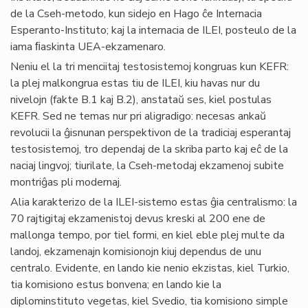
de la Cseh-metodo, kun sidejo en Hago ĉe Internacia
Esperanto-Instituto; kaj la internacia de ILEI, posteulo de la
iama ﬁaskinta UEA-ekzamenaro.
Neniu el la tri menciitaj testosistemoj kongruas kun KEFR:
la plej malkongrua estas tiu de ILEI, kiu havas nur du
nivelojn (fakte B.1 kaj B.2), anstataŭ ses, kiel postulas
KEFR. Sed ne temas nur pri aligradigo: necesas ankaŭ
revolucii la ĝisnunan perspektivon de la tradiciaj esperantaj
testosistemoj, tro dependaj de la skriba parto kaj eĉ de la
naciaj lingvoj; tiurilate, la Cseh-metodaj ekzamenoj subite
montriĝas pli modernaj.
Alia karakterizo de la ILEI-sistemo estas ĝia centralismo: la
70 rajtigitaj ekzamenistoj devus kreski al 200 ene de
mallonga tempo, por tiel formi, en kiel eble plej multe da
landoj, ekzamenajn komisionojn kiuj dependus de unu
centralo. Evidente, en lando kie nenio ekzistas, kiel Turkio,
tia komisiono estus bonvena; en lando kie la
diplominstituto vegetas, kiel Svedio, tia komisiono simple