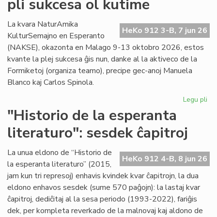
pli sukcesa ol kutime
ko
ek
en
La kvara NaturAmika
HeKo 912 3-B, 7 jun 26
la
KulturSemajno en Esperanto
vir
(NAKSE), okazonta en Malago 9-13 oktobro 2026, estos
kvante la plej sukcesa ĝis nun, danke al la aktiveco de la
Formiketoj (organiza teamo), precipe gec-anoj Manuela
Blanco kaj Carlos Spinola.
Legu pli
pri
Na
"Historio de la esperanta
Ku
literaturo": sesdek ĉapitroj
pli
su
ol
La unua eldono de “Historio de
HeKo 912 4-B, 8 jun 26
ku
la esperanta literaturo” (2015,
jam kun tri represoj) enhavis kvindek kvar ĉapitrojn, la dua
eldono enhavos sesdek (sume 570 paĝojn): la lastaj kvar
ĉapitroj, dediĉitaj al la sesa periodo (1993-2022), fariĝis
dek, per kompleta reverkado de la malnovaj kaj aldono de