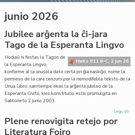
junio 2026
Jubilee arĝenta la ĉi-jara
Tago de la Esperanta Lingvo
Hodiaŭ ni festas la Tagon de
HeKo 911 8-C, 2 jun 26
la Esperanta Lingvo,
konforme al la unusola dato certa pri ĝia naskiĝo, nome la
permeso de la cara cenzuro por la nemodifebla teksto de la
Unua Libro; samtempe ekas la arĝenta jubileo de la
Esperanta Civito, kies konstitucio estis promulgita en
Sabloneto 2 junio 2001.
Legu pli
pri
Jub
Plene renovigita retejo por
ar
Literatura Foiro
la