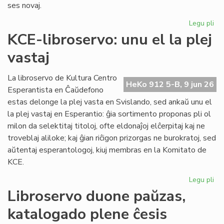
ses novaj.
Legu pli
pri
"Hi
KCE-libroservo: unu el la plej
de
vastaj
la
es
lit
La libroservo de Kultura Centro
HeKo 912 5-B, 9 jun 26
se
Esperantista en Ĉaŭdefono
ĉap
estas delonge la plej vasta en Svislando, sed ankaŭ unu el
la plej vastaj en Esperantio: ĝia sortimento proponas pli ol
milon da selektitaj titoloj, ofte eldonaĵoj elĉerpitaj kaj ne
troveblaj aliloke; kaj ĝian riĉigon prizorgas ne burokratoj, sed
aŭtentaj esperantologoj, kiuj membras en la Komitato de
KCE.
Legu pli
pri
KC
Libroservo duone paŭzas,
lib
katalogado plene ĉesis
un
el