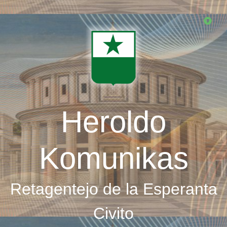
Skip
to
main
content
Heroldo
Komunikas
Retagentejo de la Esperanta
Civito