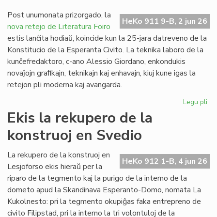
ĉi-
jar
Post unumonata prizorgado, la
HeKo 911 9-B, 2 jun 26
Ta
nova retejo de Literatura Foiro
de
estis lanĉita hodiaŭ, koincide kun la 25-jara datreveno de la
la
Konstitucio de la Esperanta Civito. La teknika laboro de la
Es
kunĉefredaktoro, c-ano Alessio Giordano, enkondukis
Li
novaĵojn graﬁkajn, teknikajn kaj enhavajn, kiuj kune igas la
retejon pli moderna kaj avangarda.
Legu pli
pri
Pl
Ekis la rekupero de la
ren
konstruoj en Svedio
ret
po
Lit
La rekupero de la konstruoj en
HeKo 912 1-B, 4 jun 26
Foi
Lesjoforso ekis hieraŭ per la
riparo de la tegmento kaj la purigo de la interno de la
dometo apud la Skandinava Esperanto-Domo, nomata La
Kukolnesto: pri la tegmento okupiĝas faka entrepreno de
civito Filipstad, pri la interno la tri volontuloj de la