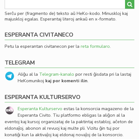
la
in
Serĉu per (fragmento de) teksto aŭ HeKo-kodo. Minuskloj kaj
de
majuskloj egalas. Esperantaj literoj ankaŭ en x-formato.
Lit
Foi
ESPERANTA CIVITANECO
Petu la esperantan civitanecon per la
reta formularo
.
TELEGRAM
Aliĝu al la
Telegram-kanalo
por resti ĝisdata pri la lastaj
HeKomunikoj
kaj por komenti ilin
.
ESPERANTA KULTURSERVO
Esperanta Kulturservo
estas la konsorcia magazeno de la
Esperanta Civito. Tiu platformo ebligas la aliĝon al la
eventoj kaj kursoj organizataj de la paktintaj establoj, aĉeton de
eldonaĵoj, abonon al revuoj kaj multe pli. Vizitu ĝin tuj por
konatiĝi kun la aktivaĵoj kaj eldonaj novaĵoj de la konsorcio.