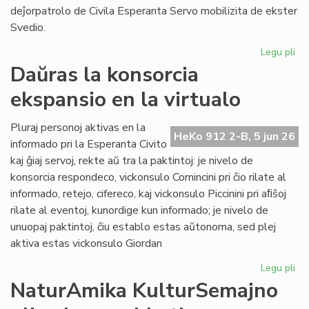
deĵorpatrolo de Civila Esperanta Servo mobilizita de ekster
Svedio.
Legu pli
pri
Eki
Daŭras la konsorcia
la
ekspansio en la virtualo
re
de
la
Pluraj personoj aktivas en la
HeKo 912 2-B, 5 jun 26
kon
informado pri la Esperanta Civito
en
kaj ĝiaj servoj, rekte aŭ tra la paktintoj: je nivelo de
Sv
konsorcia respondeco, vickonsulo Comincini pri ĉio rilate al
informado, retejo, cifereco, kaj vickonsulo Piccinini pri aﬁŝoj
rilate al eventoj, kunordige kun informado; je nivelo de
unuopaj paktintoj, ĉiu establo estas aŭtonoma, sed plej
aktiva estas vickonsulo Giordan
Legu pli
pri
Da
NaturAmika KulturSemajno
la