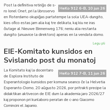
la
Post la deﬁnitiva retiriĝo de s-
HeKo 912 6-B, 10 jun 26
ple
ro Ionel Onet, pri la libroservo
vas
en Roterdamo okupiĝas partatempe la sola UEA-dungito,
kies oﬁco estas jam alia kaj tre delikata, kaj kiu ne iras
ĉiutage al Nieuwe Binnenweg 176; neniu alia restanta
dungito (unuavice la direktoro) aperas en la vendata domo.
Legu pli
pri
Lib
EIE-Komitato kunsidos en
du
Svislando post du monatoj
pa
ka
pl
La Komitato kaj la docentaro
HeKo 912 7-B, 11 jun 26
ĉes
de Esplora Instituto de
Esperantologio kunsidos per komuna seanco ĉe la Helvetia
Esperanto-Domo, 20 aŭgusto 2026, por pritrakti precipe la
didaktikan aktivecon de EIE dum la akademia jaro 2026/27
kaj proponon pri kunlaboro peratan de c-ano Giacomo
Comincini el Japanio.