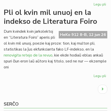
Legu pli
pri
EIE
Pli ol kvin mil unuoj en la
Ko
indekso de Literatura Foiro
ku
en
Sv
Dum kvindek kvin jarkolektoj
HeKo 912 8-B, 12 jun 26
po
en “Literatura Foiro” aperis pli
du
ol kvin mil unuoj, poezie kaj proze: tion, kaj multon pli,
mo
statistikas la ĵus ekfunkcianta fako LF-indekso, en la
renovigita retejo de la revuo
, kie ekde hodiaŭ eblas ankaŭ
spuri ĉiun eron laŭ aŭtoro kaj titolo, sed ne nur — ekzemple
oni
Legu pli
pri
Pli
Pagination
ol
Next
kvi
page
mil
un
SERĈO
en