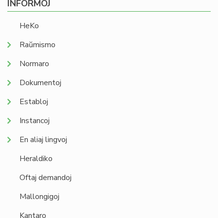
INFORMOJ
HeKo
Raŭmismo
Normaro
Dokumentoj
Establoj
Instancoj
En aliaj lingvoj
Heraldiko
Oftaj demandoj
Mallongigoj
Kantaro