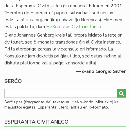
de la Esperanta Civito, al kiu ĝin donacis LF-koop en 2001.
“Heroldo de Esperanto” papere subsiduas, sed neniam
estis la oﬁciala organo (kaj enhave ĝi diferencas). HdE mem
estas paktinto, dum
HeKo estas Civita instanco
.
C-ano Johannes Genberg kreis laŭ propra iniciato la retejon
civito.net, sed ĉi-monate transdonas ĝin al Civita instanco.
Pri la alproprigo zorgas la vickonsulo pri informado. La
Konsulo ne jam dekretis pri ĝia utiligo, sed estas inklino al
diskuta platformo kaj al paĝoj konsorcie utilaj.
— c-ano Giorgio Silfer
SERĈO
Serĉu per (fragmento de) teksto aŭ HeKo-kodo. Minuskloj kaj
majuskloj egalas. Esperantaj literoj ankaŭ en x-formato.
ESPERANTA CIVITANECO