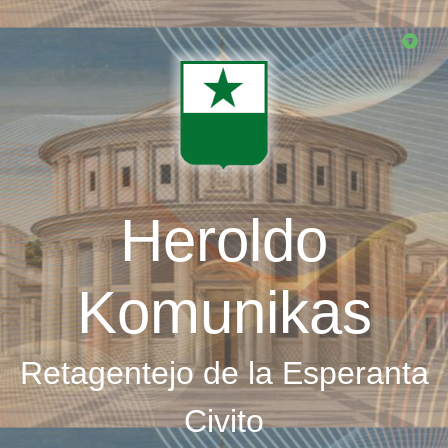
Skip
to
main
content
Heroldo
Komunikas
Retagentejo de la Esperanta
Civito