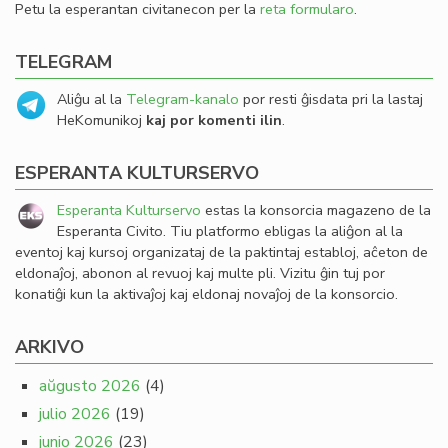
Petu la esperantan civitanecon per la
reta formularo
.
TELEGRAM
Aliĝu al la
Telegram-kanalo
por resti ĝisdata pri la lastaj
HeKomunikoj
kaj por komenti ilin
.
ESPERANTA KULTURSERVO
Esperanta Kulturservo
estas la konsorcia magazeno de la
Esperanta Civito. Tiu platformo ebligas la aliĝon al la
eventoj kaj kursoj organizataj de la paktintaj establoj, aĉeton de
eldonaĵoj, abonon al revuoj kaj multe pli. Vizitu ĝin tuj por
konatiĝi kun la aktivaĵoj kaj eldonaj novaĵoj de la konsorcio.
ARKIVO
aŭgusto 2026
(4)
julio 2026
(19)
junio 2026
(23)