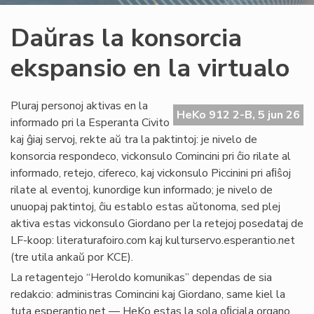
Daŭras la konsorcia
ekspansio en la virtualo
Pluraj personoj aktivas en la
HeKo 912 2-B, 5 jun 26
informado pri la Esperanta Civito
kaj ĝiaj servoj, rekte aŭ tra la paktintoj: je nivelo de
konsorcia respondeco, vickonsulo Comincini pri ĉio rilate al
informado, retejo, cifereco, kaj vickonsulo Piccinini pri aﬁŝoj
rilate al eventoj, kunordige kun informado; je nivelo de
unuopaj paktintoj, ĉiu establo estas aŭtonoma, sed plej
aktiva estas vickonsulo Giordano per la retejoj posedataj de
LF-koop: literaturafoiro.com kaj kulturservo.esperantio.net
(tre utila ankaŭ por KCE).
La retagentejo “Heroldo komunikas” dependas de sia
redakcio: administras Comincini kaj Giordano, same kiel la
tuta esperantio.net — HeKo estas la sola oﬁciala organo