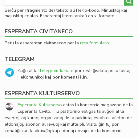
Serĉu per (fragmento de) teksto aŭ HeKo-kodo. Minuskloj kaj
majuskloj egalas. Esperantaj literoj ankaŭ en x-formato.
ESPERANTA CIVITANECO
Petu la esperantan civitanecon per la
reta formularo
.
TELEGRAM
Aliĝu al la
Telegram-kanalo
por resti ĝisdata pri la lastaj
HeKomunikoj
kaj por komenti ilin
.
ESPERANTA KULTURSERVO
Esperanta Kulturservo
estas la konsorcia magazeno de la
Esperanta Civito. Tiu platformo ebligas la aliĝon al la
eventoj kaj kursoj organizataj de la paktintaj establoj, aĉeton de
eldonaĵoj, abonon al revuoj kaj multe pli. Vizitu ĝin tuj por
konatiĝi kun la aktivaĵoj kaj eldonaj novaĵoj de la konsorcio.