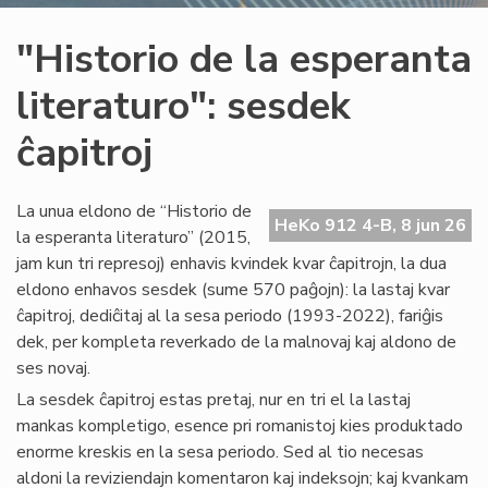
"Historio de la esperanta
literaturo": sesdek
ĉapitroj
La unua eldono de “Historio de
HeKo 912 4-B, 8 jun 26
la esperanta literaturo” (2015,
jam kun tri represoj) enhavis kvindek kvar ĉapitrojn, la dua
eldono enhavos sesdek (sume 570 paĝojn): la lastaj kvar
ĉapitroj, dediĉitaj al la sesa periodo (1993-2022), fariĝis
dek, per kompleta reverkado de la malnovaj kaj aldono de
ses novaj.
La sesdek ĉapitroj estas pretaj, nur en tri el la lastaj
mankas kompletigo, esence pri romanistoj kies produktado
enorme kreskis en la sesa periodo. Sed al tio necesas
aldoni la reviziendajn komentaron kaj indeksojn; kaj kvankam