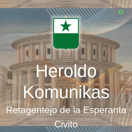
Skip
to
main
content
Heroldo
Komunikas
Retagentejo de la Esperanta
Civito