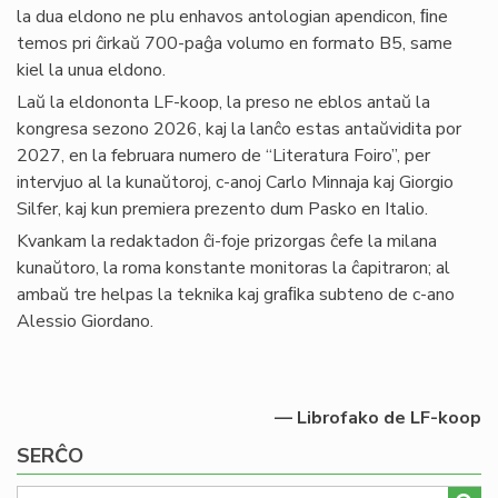
la dua eldono ne plu enhavos antologian apendicon, ﬁne
temos pri ĉirkaŭ 700-paĝa volumo en formato B5, same
kiel la unua eldono.
Laŭ la eldononta LF-koop, la preso ne eblos antaŭ la
kongresa sezono 2026, kaj la lanĉo estas antaŭvidita por
2027, en la februara numero de “Literatura Foiro”, per
intervjuo al la kunaŭtoroj, c-anoj Carlo Minnaja kaj Giorgio
Silfer, kaj kun premiera prezento dum Pasko en Italio.
Kvankam la redaktadon ĉi-foje prizorgas ĉefe la milana
kunaŭtoro, la roma konstante monitoras la ĉapitraron; al
ambaŭ tre helpas la teknika kaj graﬁka subteno de c-ano
Alessio Giordano.
— Librofako de LF-koop
SERĈO