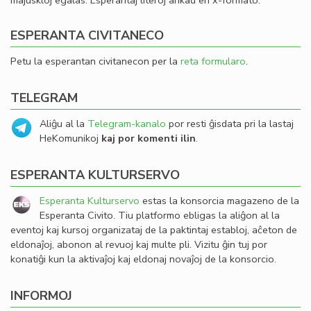
majuskloj egalas. Esperantaj literoj ankaŭ en x-formato.
ESPERANTA CIVITANECO
Petu la esperantan civitanecon per la
reta formularo
.
TELEGRAM
Aliĝu al la
Telegram-kanalo
por resti ĝisdata pri la lastaj
HeKomunikoj
kaj por komenti ilin
.
ESPERANTA KULTURSERVO
Esperanta Kulturservo
estas la konsorcia magazeno de la
Esperanta Civito. Tiu platformo ebligas la aliĝon al la
eventoj kaj kursoj organizataj de la paktintaj establoj, aĉeton de
eldonaĵoj, abonon al revuoj kaj multe pli. Vizitu ĝin tuj por
konatiĝi kun la aktivaĵoj kaj eldonaj novaĵoj de la konsorcio.
INFORMOJ