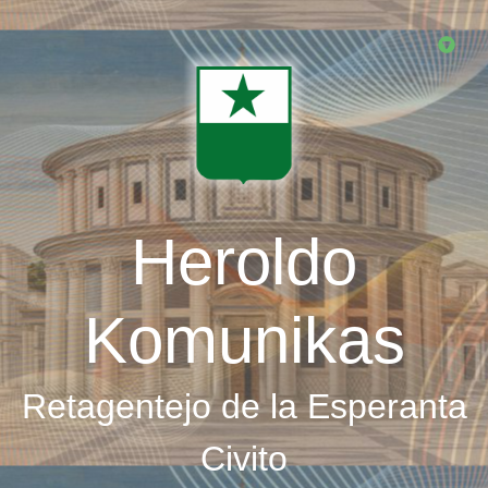
Skip
to
main
content
Heroldo
Komunikas
Retagentejo de la Esperanta
Civito