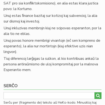
SAT pro sia konﬂiktokomisiono), en alia estas klara justica
povo: la Kortumo.
Unuj estas ﬁnance bazitaj sur kotizoj kaj subvencioj, la alia
sur dismoj kaj investoj.
Unuj inkluzivas membrojn kiuj ne scipovas esperanton, por la
alia tio ne eblas.
Unuj povas honore membrigi vivantojn (eĉ sen kompreno de
esperanto), la alia nur mortintojn (kiuj efektive uzis nian
lingvon).
Tiuj diferencoj larĝigas la sulkon, al kio kontribuas ankaŭ la
persona antiraŭmismo de uloj kompromitaj por la malnova
Esperantio mem.
SERĈO
Serĉu per (fragmento de) teksto aŭ HeKo-kodo. Minuskloj kaj