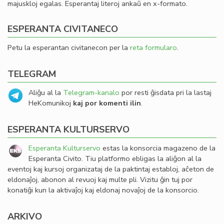
majuskloj egalas. Esperantaj literoj ankaŭ en x-formato.
ESPERANTA CIVITANECO
Petu la esperantan civitanecon per la
reta formularo
.
TELEGRAM
Aliĝu al la
Telegram-kanalo
por resti ĝisdata pri la lastaj
HeKomunikoj
kaj por komenti ilin
.
ESPERANTA KULTURSERVO
Esperanta Kulturservo
estas la konsorcia magazeno de la
Esperanta Civito. Tiu platformo ebligas la aliĝon al la
eventoj kaj kursoj organizataj de la paktintaj establoj, aĉeton de
eldonaĵoj, abonon al revuoj kaj multe pli. Vizitu ĝin tuj por
konatiĝi kun la aktivaĵoj kaj eldonaj novaĵoj de la konsorcio.
ARKIVO