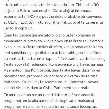
strukturita kiel subjekto de internacia juro. Eblus al NRO
aliĝi al la Pakto, sed ne al la Civito aliĝi al internacia
esperantista NRO; kaj post jardeko probable pli konvenos
al UEA, TEJO, SAT ktp aliĝi al la Pakto, ol al la Esperanta
Civito akcepti ilin.
Ĉiam laŭ geometria metaforo, c-ano Silfer komparis la
movadaron al piramido, kun la povo en la ﬁrsto laŭ hierarkia
akso; dum la Civito similas al sfero, kun la povo en la kerno
sed subsidua kaj egaldistanca al la establoj sur la surfaco.
La kontrasto estas inter (apenaŭ funkcianta) centralismo kaj
(reale aplikata) federismo. Konsekvence unuj havas nur unu
Asembleon (aŭ Komitaton), dum la alia havas duĉambran
parlamenton, proporcie kaj paritete elektitan de la tuta
civitanaro. Kaj en unuj la Asembleo (aŭ Komitato) povas
kunsidi virtuale, dum la Civita Parlamento nur reale.
En unuj ekzistas nur unu kandidatlisto (eĉ sen anoncita
programo), en la alia almenaŭ du, kuplitaj al malsamaj
programoj. En unu mankas arbitracia instanco (esceptas