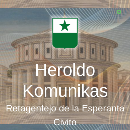
Skip
to
main
content
Heroldo
Komunikas
Retagentejo de la Esperanta
Civito