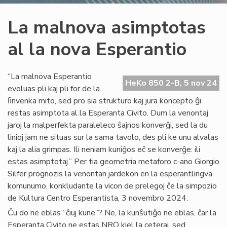
La malnova asimptotas
al la nova Esperantio
“La malnova Esperantio
HeKo 850 2-B, 5 nov 24
evoluas pli kaj pli for de la
ﬁnvenka mito, sed pro sia strukturo kaj jura koncepto ĝi
restas asimptota al la Esperanta Civito. Dum la venontaj
jaroj la malperfekta paraleleco ŝajnos konverĝi, sed la du
linioj jam ne situas sur la sama tavolo, des pli ke unu alvalas
kaj la alia grimpas. Ili neniam kuniĝos eĉ se konverĝe: ili
estas asimptotaj.” Per tia geometria metaforo c-ano Giorgio
Silfer prognozis la venontan jardekon en la esperantlingva
komunumo, konkludante la vicon de prelegoj ĉe la simpozio
de Kultura Centro Esperantista, 3 novembro 2024.
Ĉu do ne eblas “ĉiuj kune”? Ne, la kunŝutiĝo ne eblas, ĉar la
Esperanta Civito ne estas NRO kiel la ceteraj, sed