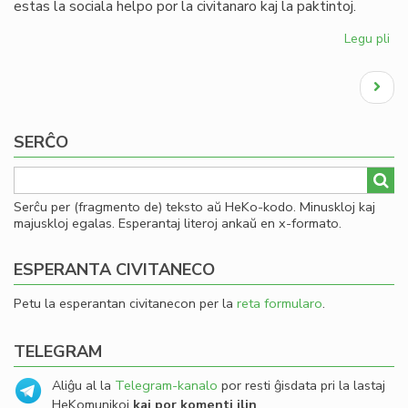
estas la sociala helpo por la civitanaro kaj la paktintoj.
Legu pli
pri
La
Pagination
Se
Next
pri
page
la
en
SERĈO
de
ob
Serĉu per (fragmento de) teksto aŭ HeKo-kodo. Minuskloj kaj
majuskloj egalas. Esperantaj literoj ankaŭ en x-formato.
ESPERANTA CIVITANECO
Petu la esperantan civitanecon per la
reta formularo
.
TELEGRAM
Aliĝu al la
Telegram-kanalo
por resti ĝisdata pri la lastaj
HeKomunikoj
kaj por komenti ilin
.