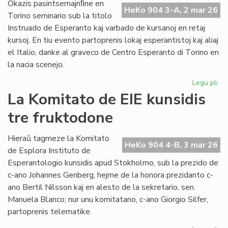
me
Okazis pasintsemajnﬁne en
HeKo 904 3-A, 2 mar 26
mil
Torino seminario sub la titolo
Instruado de Esperanto kaj varbado de kursanoj en retaj
kursoj. En tiu evento partoprenis lokaj esperantistoj kaj aliaj
el Italio, danke al graveco de Centro Esperanto di Torino en
la nacia scenejo.
Legu pli
pri
Com
La Komitato de EIE kunsidis
en
tre fruktodone
To
en
IEF
Hieraŭ tagmeze la Komitato
HeKo 904 4-B, 3 mar 26
se
de Esplora Instituto de
Esperantologio kunsidis apud Stokholmo, sub la prezido de
c-ano Johannes Genberg, hejme de la honora prezidanto c-
ano Bertil Nilsson kaj en alesto de la sekretario, sen.
Manuela Blanco; nur unu komitatano, c-ano Giorgio Silfer,
partoprenis telematike.