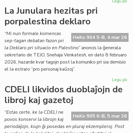
Legu pli
pri
La
La Junulara hezitas pri
Ko
porpalestina deklaro
de
EIE
kun
“Mi nun formale komencas
HeKo 904 5-B, 4 mar 26
tre
sep-tagan debatan fazon pri
fr
la Deklaro pri situacio en Palestino”
anoncis la ĝenerala
sekretario de TEJO, Snehaja Venkatesh, en dato 8 februaro
2026, hazarde kvar tagojn post la komuniko pri sia demisio
el la estraro “pro personaj kaŭzoj”.
Legu pli
pri
La
CDELI likvidos duoblaĵojn de
Jun
libroj kaj gazetoj
hez
pri
por
“Estas certe, ke la CDELI ne
HeKo 905 6-B, 5 mar 26
de
povos konservi la librojn kaj
periodaĵojn, kiujn ĝi posedas en pluraj ekzempleroj. Post