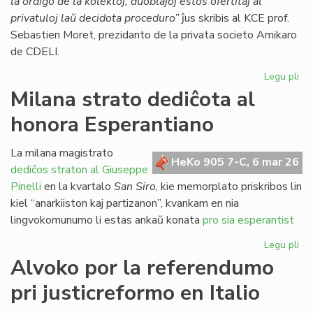
la ordigo de la kolektoj, duoblaĵoj estos ofertitaj al
privatuloj laŭ decidota proceduro”
ĵus skribis al KCE prof.
Sebastien Moret, prezidanto de la privata societo Amikaro
de CDELI.
Legu pli
pri
CD
Milana strato dediĉota al
lik
honora Esperantiano
duo
de
lib
La milana magistrato
HeKo 905 7-C, 6 mar 26
kaj
dediĉos straton al Giuseppe
ga
Pinelli
en la kvartalo
San Siro
, kie memorplato priskribos lin
kiel “anarkiiston kaj partizanon”, kvankam en nia
lingvokomunumo li estas ankaŭ konata
pro sia esperantist
Legu pli
pri
Mi
Alvoko por la referendumo
str
pri justicreformo en Italio
de
al