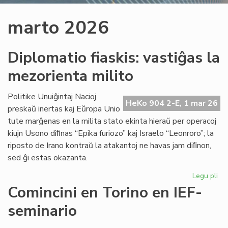
marto 2026
Diplomatio fiaskis: vastiĝas la
mezorienta milito
Politike Unuiĝintaj Nacioj
HeKo 904 2-E, 1 mar 26
preskaŭ inertas kaj Eŭropa Unio
tute marĝenas en la milita stato ekinta hieraŭ per operacoj
kiujn Usono diﬁnas “Epika furiozo” kaj Israelo “Leonroro”; la
riposto de Irano kontraŭ la atakantoj ne havas jam diﬁnon,
sed ĝi estas okazanta.
Legu pli
pri
Di
Comincini en Torino en IEF-
fia
seminario
vas
la