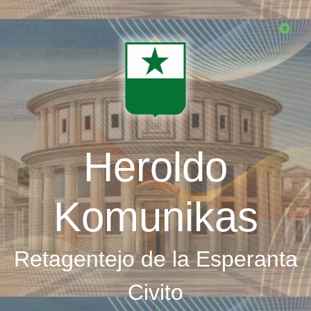
Skip
to
main
content
Heroldo
Komunikas
Retagentejo de la Esperanta
Civito