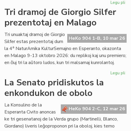
Legu pli
pri
Es
Tri dramoj de Giorgio Silfer
fem
prezentotaj en Malago
man
ho
Tri unuaktaj dramoj de Giorgio
HeKo 904 1-B, 10 mar 26
Silfer estas prezentotaj dum
a
la 4
NaturAmika KulturSemajno en Esperanto, okazonta
en Malago 9-13 oktobro 2026: du replikoj kaj unu premiero;
en ĉiuj tri la aŭtoro ludos, kun tri malsamaj kunrolantoj.
Legu pli
pri
Tri
La Senato pridiskutos la
dr
enkondukon de obolo
de
Gio
Sil
La Konsulino de la
HeKo 904 2-C, 12 mar 26
pre
Esperanta Civito anoncas
en
ke tri gesenatanoj de la Verda grupo (Martinelli, Blanco,
Ma
Giordano) liveris leĝoproponon pri la oboloj, kies temo