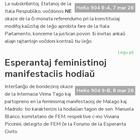
ho
La subskribintoj, ŝtatanoj de la
HeKo 904 8-A, 7 mar 26
Es
Itala Respubliko, voĉdonos
NE
okaze de la ĉi-monata referendumo pri la konstituciaj
modifoj kaŭzitaj de leĝo aprobita fare de la Itala
Parlamento, koncerne la justican povon. Ili invitas ankaŭ
aliajn rajtantojn voĉdoni kontraŭ tiu leĝo.
Legu pli
pri
Al
Esperantaj feministinoj
po
manifestaciis hodiaŭ
la
re
pri
Interŝanĝo de bondeziroj okaze
HeKo 904 9-B, 8 mar 26
jus
de la Internacia Virina Tago kaj
en
partopreno en la feminismaj manifestacioj de Malago kaj
Ita
Madrido: tio karakterizis la hodiaŭan tagon de sen. Manuela
Blanco, komitatano de FEM, respektive c-ino Viviana
Piccinini, delegito de FEM ĉe la Forumo de la Esperanta
Civito.