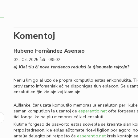
Komentoj
Rubeno Fernàndez Asensio
02a Okt 2025 Ĵaŭ - 09h02
a) Kial tiu ĉi nova tendenco redukti la ĝisnunajn rajtojn?
Neniu limigo al uzo de propra komputilo estas enkondukita. Tio
provizanto Infomaniak eĉ ne disponigas tiun eblecon. Se uzan
ensaluti en ĝin kie ajn kaj kiam ajn.
Aliﬂanke, ĉar uzata komputilo memoras la ensaluton per “kuketo
saman komputilon la uzantoj de
esperantio.net
ofte forgesas si
tiel longe, ke ne plu memoras eĉ kiel ensaluti.
ext
Kutime forgeso de pasvorto estas solvebla se kreante sian kont
age
retpoŝtadreson, kie eblas aŭtomate ricevi ligilon por agordi 
antaŭa delegito pri retpoŝto ĉe
esperantio.net
kreis kontojn se