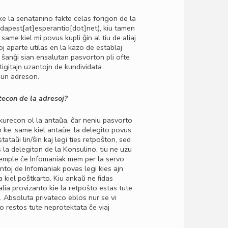
ke la senatanino fakte celas forigon de la
dapest[at]esperantio[dot]net)
, kiu tamen
same kiel mi povus kupli ĝin al tiu de aliaj
 aparte utilas en la kazo de establaj
 ŝanĝi sian ensalutan pasvorton pli ofte
jtigitajn uzantojn de kundividata
kiun adreson.
tecon de la adresoj?
kurecon ol la antaŭa, ĉar neniu pasvorto
o ke, same kiel antaŭe, la delegito povus
ataŭi lin/ŝin kaj legi ties retpoŝton, sed
s la delegiton de la Konsulino, tiu ne uzu
emple ĉe Infomaniak mem per la servo
antoj de Infomaniak povas legi kies ajn
ma kiel poŝtkarto. Kiu ankaŭ ne ﬁdas
ia provizanto kie la retpoŝto estas tute
in. Absoluta privateco eblos nur se vi
o restos tute neprotektata ĉe viaj