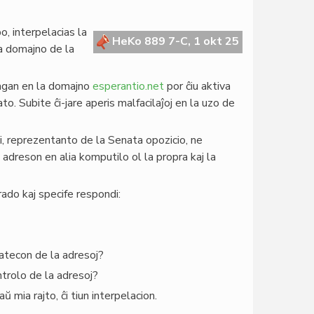
, interpelacias la
HeKo 889 7-C, 1 okt 25
la domajno de la
agan en la domajno
esperantio.net
por ĉiu aktiva
ato. Subite ĉi-jare aperis malfacilaĵoj en la uzo de
mi, reprezentanto de la Senata opozicio, ne
 adreson en alia komputilo ol la propra kaj la
ado kaj specife respondi:
vatecon de la adresoj?
ntrolo de la adresoj?
 mia rajto, ĉi tiun interpelacion.