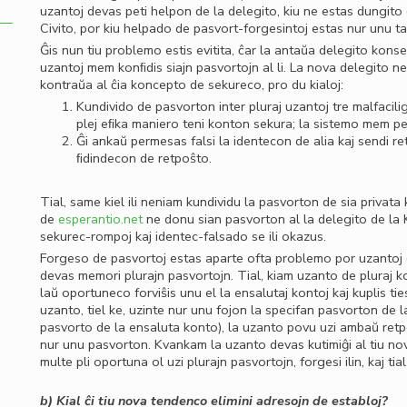
uzantoj devas peti helpon de la delegito, kiu ne estas dungito
Civito, por kiu helpado de pasvort-forgesintoj estas nur unu ta
Ĝis nun tiu problemo estis evitita, ĉar la antaŭa delegito konse
uzantoj mem konﬁdis siajn pasvortojn al li. La nova delegito ne
kontraŭa al ĉia koncepto de sekureco, pro du kialoj:
Kundivido de pasvorton inter pluraj uzantoj tre malfacil
plej eﬁka maniero teni konton sekura; la sistemo mem p
Ĝi ankaŭ permesas falsi la identecon de alia kaj sendi re
ﬁdindecon de retpoŝto.
Tial, same kiel ili neniam kundividu la pasvorton de sia privata
de
esperantio.net
ne donu sian pasvorton al la delegito de la K
sekurec-rompoj kaj identec-falsado se ili okazus.
Forgeso de pasvortoj estas aparte ofta problemo por uzantoj 
devas memori plurajn pasvortojn. Tial, kiam uzanto de pluraj k
laŭ oportuneco forviŝis unu el la ensalutaj kontoj kaj kuplis ti
uzanto, tiel ke, uzinte nur unu fojon la specifan pasvorton de
pasvorto de la ensaluta konto), la uzanto povu uzi ambaŭ ret
nur unu pasvorton. Kvankam la uzanto devas kutimiĝi al tiu nov
multe pli oportuna ol uzi plurajn pasvortojn, forgesi ilin, kaj ti
b) Kial ĉi tiu nova tendenco elimini adresojn de establoj?