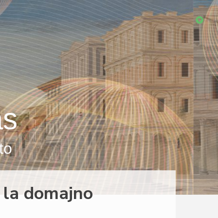
as
to
i la domajno