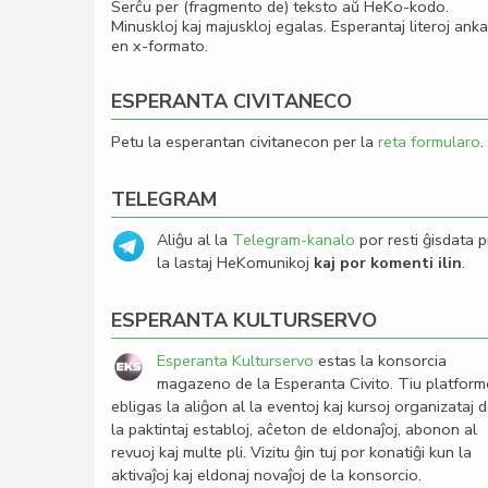
Serĉu per (fragmento de) teksto aŭ HeKo-kodo.
Minuskloj kaj majuskloj egalas. Esperantaj literoj ank
en x-formato.
ESPERANTA CIVITANECO
Petu la esperantan civitanecon per la
reta formularo
.
TELEGRAM
Aliĝu al la
Telegram-kanalo
por resti ĝisdata p
la lastaj HeKomunikoj
kaj por komenti ilin
.
ESPERANTA KULTURSERVO
Esperanta Kulturservo
estas la konsorcia
magazeno de la Esperanta Civito. Tiu platfor
ebligas la aliĝon al la eventoj kaj kursoj organizataj 
la paktintaj establoj, aĉeton de eldonaĵoj, abonon al
revuoj kaj multe pli. Vizitu ĝin tuj por konatiĝi kun la
aktivaĵoj kaj eldonaj novaĵoj de la konsorcio.