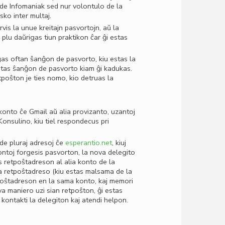
 de Infomaniak sed nur volontulo de la
sko inter multaj.
rvis la unue kreitajn pasvortojn, aŭ la
 plu daŭrigas tiun praktikon ĉar ĝi estas
igas oftan ŝanĝon de pasvorto, kiu estas la
etas ŝanĝon de pasvorto kiam ĝi kadukas.
tpoŝton je ties nomo, kio detruas la
 konto ĉe Gmail aŭ alia provizanto, uzantoj
onsulino, kiu tiel respondecus pri
de pluraj adresoj ĉe
esperantio.net
, kiuj
ontoj forgesis pasvorton, la nova delegito
es retpoŝtadreson al alia konto de la
 la retpoŝtadreso (kiu estas malsama de la
poŝtadreson en la sama konto, kaj memori
a maniero uzi sian retpoŝton, ĝi estas
al kontakti la delegiton kaj atendi helpon.