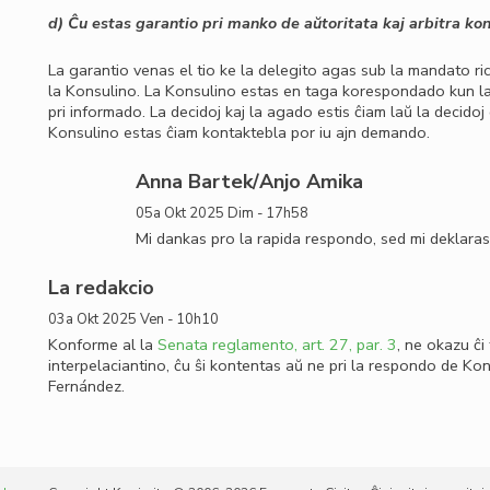
d) Ĉu estas garantio pri manko de aŭtoritata kaj arbitra kon
La garantio venas el tio ke la delegito agas sub la mandato rice
la Konsulino. La Konsulino estas en taga korespondado kun la v
pri informado. La decidoj kaj la agado estis ĉiam laŭ la decidoj
Konsulino estas ĉiam kontaktebla por iu ajn demando.
Anna Bartek/Anjo Amika
05a Okt 2025 Dim - 17h58
Mi dankas pro la rapida respondo, sed mi deklaras 
La redakcio
03a Okt 2025 Ven - 10h10
Konforme al la
Senata reglamento, art. 27, par. 3
, ne okazu ĉi 
interpelaciantino, ĉu ŝi kontentas aŭ ne pri la respondo de Kon
Fernández.