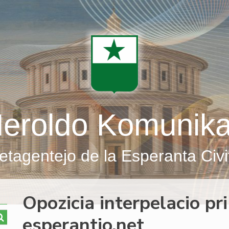
eroldo Komunik
etagentejo de la Esperanta Civi
Opozicia interpelacio pr
esperantio.net