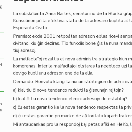
aŭ
La subskribinta Anna Bartek, senatanino de la Blanka grupo
Konsulinon pri la efektiva stato de la adresaro kuplita al 
Esperanta Civito.
Premiso: ekde 2001 retpoŝtan adreson eblas ricevi senp
civitano, kiu ĝin deziras. Tio funkciis bone ĝis la nuna mand
tiuj adresoj.
La malfacilaĵoj rezultis el nova administra strategio kiun 
ri
komprenas. Inter la malfacilaĵoj elstaras la neebleco uzi la
devigo kupli unu adreson ene de la alia.
Demando: Bonvolu klarigi la nunan strategion de administr
a) kial tiu ĉi nova tendenco redukti la ĝisnunajn rajtojn?
b) kial ĉi tiu nova tendenco elimini adresojn de establoj?
mo
c) ĉu estas garantio ke la nova tendenco respektas la pri
de
d) ĉu estas garantio pri manko de aŭtoritata kaj arbitra ko
Mi antaŭdankas pro la respondoj kaj petas aﬁŝi en HeKo, laŭ