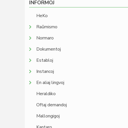
INFORMOJ
HeKo
Raŭmismo
Normaro
Dokumentoj
Establoj
Instancoj
En aliaj lingvoj
Heraldiko
Oftaj demandoj
Mallongigoj
Kantaro