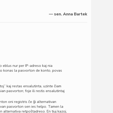
— sen. Anna Bartek
 eblus nur per IP-adreso kaj nia
to konas la pasvorton de konto, povas
j” kaj restas ensalutinta, uzinte ĉiam
an pasvorton; foje ili restis ensalutintaj
on oni registris ĉe ĝi alternativan
novan pasvorton sen ies helpo. Tamen la
n alternativa retpoŝtadreso. En tiuj kazoj,