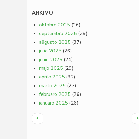
ARKIVO
oktobro 2025
(26)
septembro 2025
(29)
aŭgusto 2025
(37)
julio 2025
(26)
junio 2025
(24)
majo 2025
(29)
aprilo 2025
(32)
marto 2025
(27)
februaro 2025
(26)
januaro 2025
(26)
Pagination
Antaŭa
N
paĝo
p