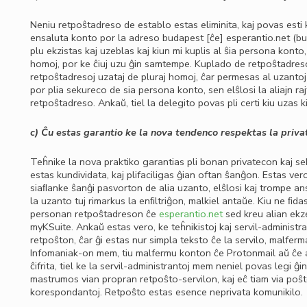
Neniu retpoŝtadreso de establo estas eliminita, kaj povas esti 
ensaluta konto por la adreso
budapest
[ĉe]
esperantio
.
net
(bu
plu ekzistas kaj uzeblas kaj kiun mi kuplis al ŝia persona konto, 
homoj, por ke ĉiuj uzu ĝin samtempe. Kuplado de retpoŝtadresoj
retpoŝtadresoj uzataj de pluraj homoj, ĉar permesas al uzantoj
por plia sekureco de sia persona konto, sen elŝlosi la aliajn ra
retpoŝtadreso. Ankaŭ, tiel la delegito povas pli certi kiu uzas 
c) Ĉu estas garantio ke la nova tendenco respektas la priva
Teĥnike la nova praktiko garantias pli bonan privatecon kaj se
estas kundividata, kaj plifaciligas ĝian oftan ŝanĝon. Estas ver
siaﬂanke ŝanĝi pasvorton de alia uzanto, elŝlosi kaj trompe anst
la uzanto tuj rimarkus la enﬁltriĝon, malkiel antaŭe. Kiu ne ﬁda
personan retpoŝtadreson ĉe
esperantio.net
sed kreu alian ekz
myKSuite. Ankaŭ estas vero, ke teĥnikistoj kaj servil-administr
retpoŝton, ĉar ĝi estas nur simpla teksto ĉe la servilo, malfer
Infomaniak-on mem, tiu malfermu konton ĉe Protonmail aŭ ĉe al
ĉifrita, tiel ke la servil-administrantoj mem neniel povas legi ĝ
mastrumos vian propran retpoŝto-servilon, kaj eĉ tiam via poŝt
korespondantoj. Retpoŝto estas esence neprivata komunikilo.