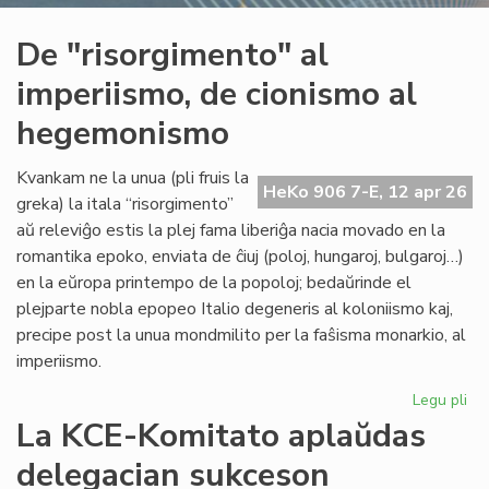
De "risorgimento" al
imperiismo, de cionismo al
hegemonismo
Kvankam ne la unua (pli fruis la
HeKo 906 7-E, 12 apr 26
greka) la itala “risorgimento”
aŭ releviĝo estis la plej fama liberiĝa nacia movado en la
romantika epoko, enviata de ĉiuj (poloj, hungaroj, bulgaroj…)
en la eŭropa printempo de la popoloj; bedaŭrinde el
plejparte nobla epopeo Italio degeneris al koloniismo kaj,
precipe post la unua mondmilito per la faŝisma monarkio, al
imperiismo.
Legu pli
pri
De
La KCE-Komitato aplaŭdas
"ri
delegacian sukceson
al