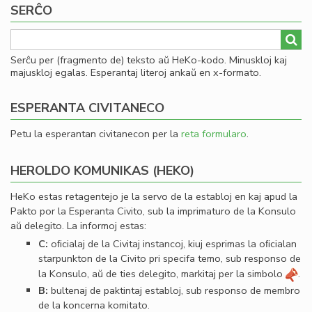
SERĈO
Serĉu per (fragmento de) teksto aŭ HeKo-kodo. Minuskloj kaj
majuskloj egalas. Esperantaj literoj ankaŭ en x-formato.
ESPERANTA CIVITANECO
Petu la esperantan civitanecon per la
reta formularo
.
HEROLDO KOMUNIKAS (HEKO)
HeKo estas retagentejo je la servo de la establoj en kaj apud la
Pakto por la Esperanta Civito, sub la imprimaturo de la Konsulo
aŭ delegito. La informoj estas:
C:
oﬁcialaj de la Civitaj instancoj, kiuj esprimas la oﬁcialan
starpunkton de la Civito pri specifa temo, sub responso de
la Konsulo, aŭ de ties delegito, markitaj per la simbolo
.
B:
bultenaj de paktintaj establoj, sub responso de membro
de la koncerna komitato.