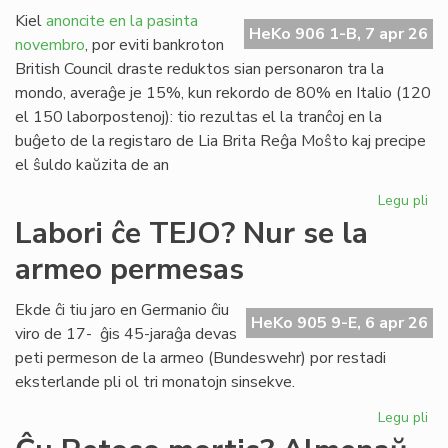
en
Kiel
anoncite en la pasinta
HeKo 906 1-B, 7 apr 26
Ĉer
novembro
, por eviti bankroton
British Council draste reduktos sian personaron tra la
mondo, averaĝe je 15%, kun rekordo de 80% en Italio (120
el 150 laborpostenoj): tio rezultas el la tranĉoj en la
buĝeto de la registaro de Lia Brita Reĝa Moŝto kaj precipe
el ŝuldo kaŭzita de an
Legu pli
pri
Ek
Labori ĉe TEJO? Nur se la
la
armeo permesas
dr
ma
die
Ekde ĉi tiu jaro en Germanio ĉiu
HeKo 905 9-E, 6 apr 26
po
viro de 17- ĝis 45-jaraĝa devas
Bri
peti permeson de la armeo (Bundeswehr) por restadi
Co
eksterlande pli ol tri monatojn sinsekve.
Legu pli
pri
Lab