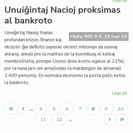
Legu pli
pri
Pr
Unuiĝintaj Nacioj proksimas
la
al bankroto
pr
de
la
Unuiĝintaj Nacioj trairas
HeKo 905 6-E, 29 mar 26
15
profundan krizon, ﬁnance kaj
KE
ekziste: ĝia deﬁcito superas okcent milionojn da usonaj
dolaroj, ankaŭ pro la malfruo de la kontribuoj el kelkaj
membroŝtatoj, precipe Usono (kies kvoto egalus al 21%);
por la nuna jaro oni antaŭvidas la maldungon de almenaŭ
2.400 personoj. En normala ekonomio la posta paŝo estus
la bankroto.
Legu pli
pri
Unu
Pagination
Nac
Unua
Antaŭa
Paĝo
Paĝo
Paĝo
Paĝo
Aktuala
Paĝo
Paĝo
4
5
6
7
8
9
10
…
pr
paĝo
paĝo
paĝo
al
Paĝo
Paĝo
Next
Last
11
12
…
ba
page
page