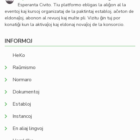
Esperanta Civito. Tiu platformo ebligas la aliĝon al la
eventoj kaj kursoj organizataj de la paktintaj establoj, aĉeton de
eldonaĵoj, abonon al revuoj kaj multe pli. Vizitu ĝin tuj por
konatiĝi kun la aktivaĵoj kaj eldonaj novaĵoj de la konsorcio.
INFORMOJ
HeKo
Raŭmismo
Normaro
Dokumentoj
Establoj
Instancoj
En aliaj lingvoj