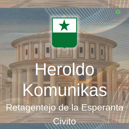
Skip
to
main
content
Heroldo
Komunikas
Retagentejo de la Esperanta
Civito