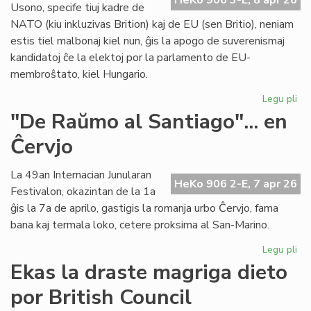
HeKo 906 3-E, 8 apr 26
en
Usono, specife tiuj kadre de
Gr
NATO (kiu inkluzivas Brition) kaj de EU (sen Britio), neniam
estis tiel malbonaj kiel nun, ĝis la apogo de suverenismaj
kandidatoj ĉe la elektoj por la parlamento de EU-
membroŝtato, kiel Hungario.
Legu pli
pri
Eŭ
"De Raŭmo al Santiago"... en
Uni
Ĉervjo
Us
sti
la
La 49an Internacian Junularan
HeKo 906 2-E, 7 apr 26
"s
Festivalon, okazintan de la 1a
mil
ĝis la 7a de aprilo, gastigis la romanja urbo Ĉervjo, fama
bana kaj termala loko, cetere proksima al San-Marino.
Legu pli
pri
"D
Ekas la draste magriga dieto
Ra
por British Council
al
San