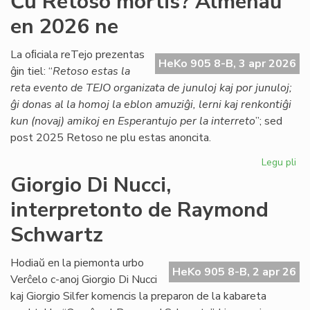
Ĉu Retoso mortis? Almenaŭ
ĉe
en 2026 ne
TE
Nu
se
La oﬁciala reTejo prezentas
HeKo 905 8-B, 3 apr 2026
la
ĝin tiel: “
Retoso estas la
ar
reta evento de TEJO organizata de junuloj kaj por junuloj;
pe
ĝi donas al la homoj la eblon amuziĝi, lerni kaj renkontiĝi
kun (novaj) amikoj en Esperantujo per la interreto
”; sed
post 2025 Retoso ne plu estas anoncita.
Legu pli
pri
Ĉu
Giorgio Di Nucci,
Re
interpretonto de Raymond
mor
Al
Schwartz
en
20
Hodiaŭ en la piemonta urbo
ne
HeKo 905 8-B, 2 apr 26
Verĉelo c-anoj Giorgio Di Nucci
kaj Giorgio Silfer komencis la preparon de la kabareta