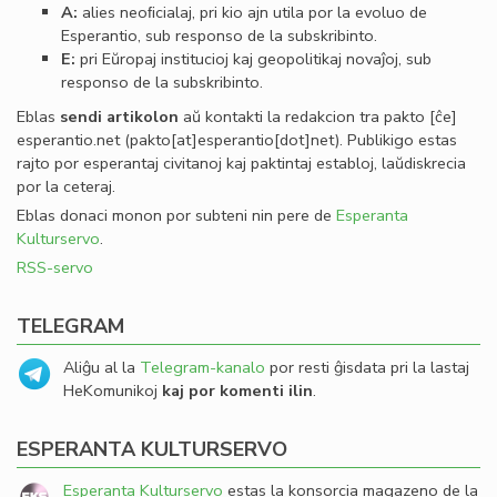
A:
alies neoﬁcialaj, pri kio ajn utila por la evoluo de
Esperantio, sub responso de la subskribinto.
E:
pri Eŭropaj institucioj kaj geopolitikaj novaĵoj, sub
responso de la subskribinto.
Eblas
sendi
artikolon
aŭ kontakti la redakcion tra
pakto
[ĉe]
esperantio
.
net
(pakto[at]esperantio[dot]net)
. Publikigo estas
rajto por esperantaj civitanoj kaj paktintaj establoj, laŭdiskrecia
por la ceteraj.
Eblas donaci monon por subteni nin pere de
Esperanta
Kulturservo
.
RSS-servo
TELEGRAM
Aliĝu al la
Telegram-kanalo
por resti ĝisdata pri la lastaj
HeKomunikoj
kaj por komenti ilin
.
ESPERANTA KULTURSERVO
Esperanta Kulturservo
estas la konsorcia magazeno de la