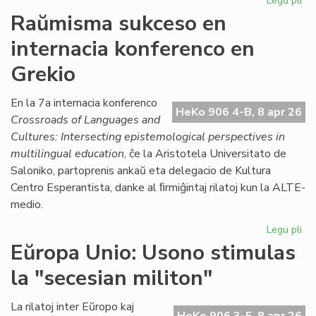
Legu pli
pri
Ka
Raŭmisma sukceso en
de
internacia konferenco en
la
ku
Grekio
pri
kon
En la 7a internacia konferenco
jur
HeKo 906 4-B, 8 apr 26
Crossroads of Languages and
Cultures: Intersecting epistemological perspectives in
multilingual education
, ĉe la Aristotela Universitato de
Saloniko, partoprenis ankaŭ eta delegacio de Kultura
Centro Esperantista, danke al ﬁrmiĝintaj rilatoj kun la ALTE-
medio.
Legu pli
pri
Ra
Eŭropa Unio: Usono stimulas
su
la "secesian militon"
en
int
ko
La rilatoj inter Eŭropo kaj