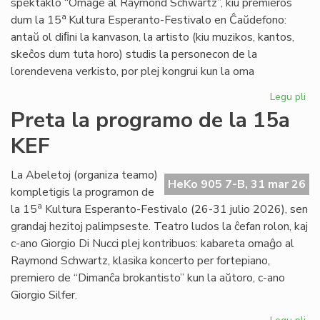
spektaklo “Omaĝe al Raymond Schwartz”, kiu premieros
a
dum la 15
Kultura Esperanto-Festivalo en Ĉaŭdefono:
antaŭ ol diﬁni la kanvason, la artisto (kiu muzikos, kantos,
skeĉos dum tuta horo) studis la personecon de la
lorendevena verkisto, por plej kongrui kun la oma
Legu pli
pri
Gio
Preta la programo de la 15a
Di
KEF
Nuc
int
de
La Abeletoj (organiza teamo)
HeKo 905 7-B, 31 mar 26
Ra
kompletigis la programon de
Sc
a
la 15
Kultura Esperanto-Festivalo (26-31 julio 2026), sen
grandaj hezitoj palimpseste. Teatro ludos la ĉefan rolon, kaj
c-ano Giorgio Di Nucci plej kontribuos: kabareta omaĝo al
Raymond Schwartz, klasika koncerto per fortepiano,
premiero de “Dimanĉa brokantisto” kun la aŭtoro, c-ano
Giorgio Silfer.