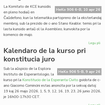
imp
de
La Komitato de KCE kunsidis
HeKo 906 6-B, 10 apr 26
ci
en pleno hodiaŭ en
al
Ĉaŭdefono, kun la telematika partopreno de la eksterlandaj
he
membroj, sub la prezido de c-ano Stano Keable: temis pri la
lasta kunsido antaŭ ol la Asembleo, kunvokita por la
komenco de majo.
Legu pli
pri
La
Kalendaro de la kurso pri
KC
konstitucia juro
Ko
ap
de
Sub la aŭspicio de la Esplora
HeKo 906 5-B, 9 apr 26
su
Instituto de Esperantologio, la
kurso pri la
Konstitucio de la Esperanta Civito
gvidota de c-
ano Giacomo Comincini estas anoncita por la sekvaj datoj:
19 kaj 26 majo 2026, 1, 5, 9, 12, 16, 19, 23, 26 junio 2026,
je 16h00-17h30 CET.