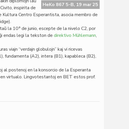
akiri diplomojn laŭ
HeKo 867 5-B, 19 mar 25
ivito, inspirita de
e Kultura Centro Esperantista, asocia membro de
idge).
a
taŭ la 10
de junio, escepte de la nivelo C2, por
ĝi endas legi la tekston de
direktivo Mühlemann
,
as viajn “verdajn globulojn” kaj vi ricevas
1), fundamenta (A2), intera (B1), kapableca (B2),
j al postenoj en la konsorcio de la Esperanta
en virtualo. Lingvotestantoj en BET estos prof.