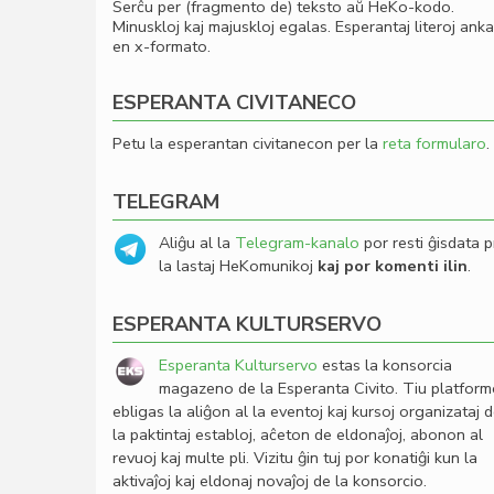
Serĉu per (fragmento de) teksto aŭ HeKo-kodo.
Minuskloj kaj majuskloj egalas. Esperantaj literoj ank
en x-formato.
ESPERANTA CIVITANECO
Petu la esperantan civitanecon per la
reta formularo
.
TELEGRAM
Aliĝu al la
Telegram-kanalo
por resti ĝisdata p
la lastaj HeKomunikoj
kaj por komenti ilin
.
ESPERANTA KULTURSERVO
Esperanta Kulturservo
estas la konsorcia
magazeno de la Esperanta Civito. Tiu platfor
ebligas la aliĝon al la eventoj kaj kursoj organizataj 
la paktintaj establoj, aĉeton de eldonaĵoj, abonon al
revuoj kaj multe pli. Vizitu ĝin tuj por konatiĝi kun la
aktivaĵoj kaj eldonaj novaĵoj de la konsorcio.