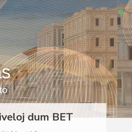
as
to
niveloj dum BET