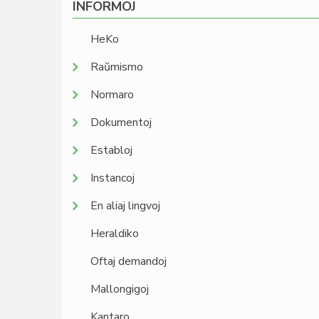
INFORMOJ
HeKo
Raŭmismo
Normaro
Dokumentoj
Establoj
Instancoj
En aliaj lingvoj
Heraldiko
Oftaj demandoj
Mallongigoj
Kantaro