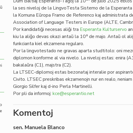
Dum Baltiaj Esperanto-Tagoj la 10
de julio 2025 eblos 
aŭ
la ses niveloj de la LingvoTesta Sistemo de la Esperanta C
la Komuna Eŭropa Framo de Referenco kaj administrata d
Association of Language Testers in Europe (ALTE, Cambr
Por kandidatiĝi necesas aliĝi tra
Esperanta Kulturservo
an
a
kiu la aliĝo devas okazi antaŭ la 10
de majo. Antaŭ ol ali
funkcianta kiel ekzamena regularo.
Por la lingvotestado ne gravas aparta studtitolo: oni mezur
diplomon konforme al via nivelo. La niveloj estas: enira (A
bakalaŭra (C1), majstra (C2).
ri
La LTSEC-diplomoj estas bezonataj interalie por aspiranto
Civito. LTSEC preskribas ekzamenojn nur en realo, neniam 
Giorgio Silfer kaj d-ino Perla Martinelli.
Por pli da informoj:
kce@esperantio.net
mo
Komentoj
de
sen. Manuela Blanco