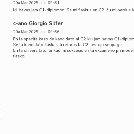
20a Mar 2025 Ĵaŭ - 09h31
Mi havas jam C1-diplomon. Se mi ﬁaskus en C2, ĉu mi perdus l
c-ano Giorgio Silfer
20a Mar 2025 Ĵaŭ - 09h36
En la specifa kazo de kandidato al C2 kiu jam havas C1-diplom
Se la kandidato ﬁaskas, li refaras la C2-testojn senpage.
En la universitato, ankaŭ mi sukcesis en la ekzameno pri modern
ﬁaskoj.
ext
age