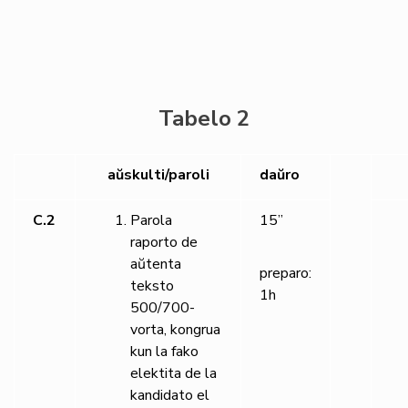
Tabelo 2
aŭskulti/paroli
daŭro
C.2
Parola
15”
raporto de
aŭtenta
preparo:
teksto
1h
500/700-
vorta, kongrua
kun la fako
elektita de la
kandidato el