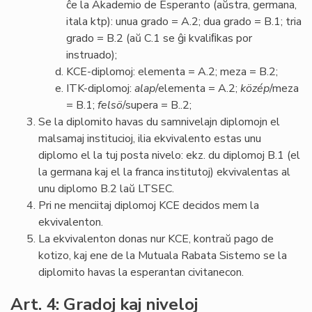
ĉe la Akademio de Esperanto (aŭstra, germana,
itala ktp): unua grado = A.2; dua grado = B.1; tria
grado = B.2 (aŭ C.1 se ĝi kvaliﬁkas por
instruado);
KCE-diplomoj: elementa = A.2; meza = B.2;
ITK-diplomoj:
alap
/elementa = A.2;
közép
/meza
= B.1;
felsö
/supera = B..2;
Se la diplomito havas du samnivelajn diplomojn el
malsamaj institucioj, ilia ekvivalento estas unu
diplomo el la tuj posta nivelo: ekz. du diplomoj B.1 (el
la germana kaj el la franca institutoj) ekvivalentas al
unu diplomo B.2 laŭ LTSEC.
Pri ne menciitaj diplomoj KCE decidos mem la
ekvivalenton.
La ekvivalenton donas nur KCE, kontraŭ pago de
kotizo, kaj ene de la Mutuala Rabata Sistemo se la
diplomito havas la esperantan civitanecon.
Art. 4: Gradoj kaj niveloj