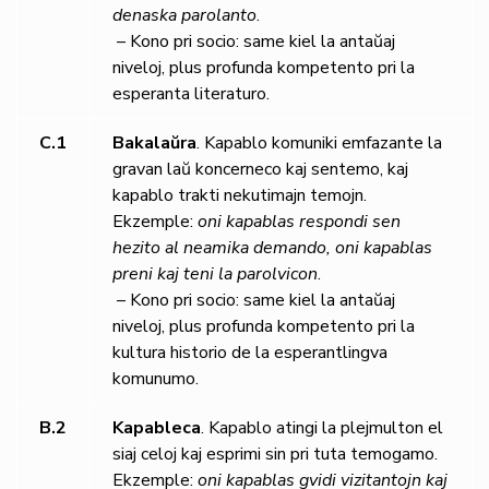
denaska parolanto
.
– Kono pri socio: same kiel la antaŭaj
niveloj, plus profunda kompetento pri la
esperanta literaturo.
C.1
Bakalaŭra
. Kapablo komuniki emfazante la
gravan laŭ koncerneco kaj sentemo, kaj
kapablo trakti nekutimajn temojn.
Ekzemple:
oni kapablas respondi sen
hezito al neamika demando, oni kapablas
preni kaj teni la parolvicon
.
– Kono pri socio: same kiel la antaŭaj
niveloj, plus profunda kompetento pri la
kultura historio de la esperantlingva
komunumo.
B.2
Kapableca
. Kapablo atingi la plejmulton el
siaj celoj kaj esprimi sin pri tuta temogamo.
Ekzemple:
oni kapablas gvidi vizitantojn kaj