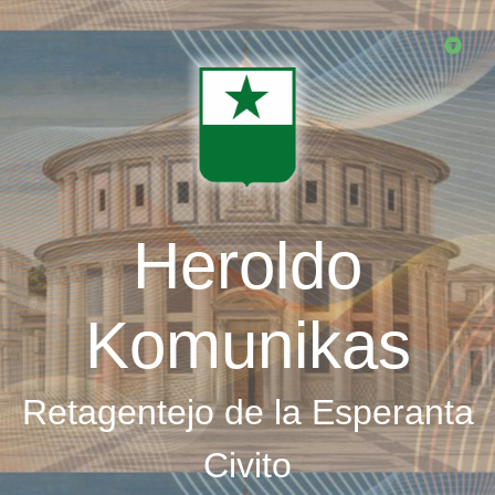
Skip
to
main
content
Heroldo
Komunikas
Retagentejo de la Esperanta
Civito