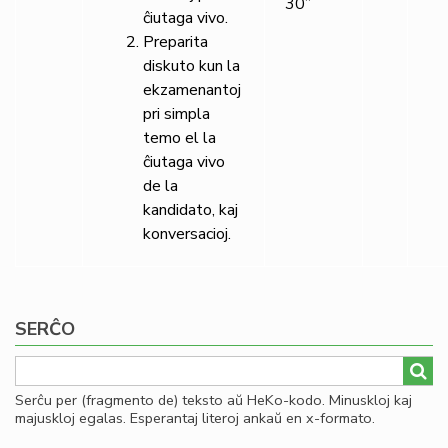
30”
ĉiutaga vivo.
Preparita
diskuto kun la
ekzamenantoj
pri simpla
temo el la
ĉiutaga vivo
de la
kandidato, kaj
konversacioj.
SERĈO
Serĉu per (fragmento de) teksto aŭ HeKo-kodo. Minuskloj kaj
majuskloj egalas. Esperantaj literoj ankaŭ en x-formato.