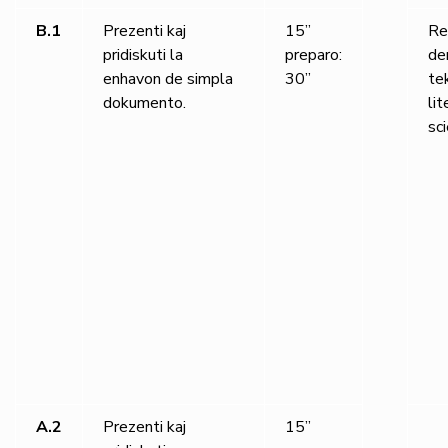
B.1
Prezenti kaj
15”
Re
pridiskuti la
preparo:
de
enhavon de simpla
30”
tek
dokumento.
lit
sci
A.2
Prezenti kaj
15”