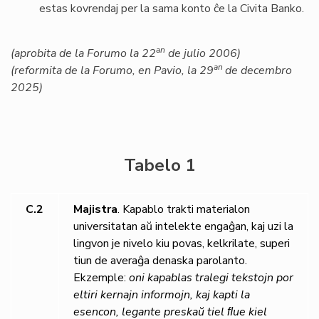
estas kovrendaj per la sama konto ĉe la Civita Banko.
an
(aprobita de la Forumo la 22
de julio 2006)
an
(reformita de la Forumo, en Pavio, la 29
de decembro
2025)
Tabelo 1
C.2
Majistra
. Kapablo trakti materialon
universitatan aŭ intelekte engaĝan, kaj uzi la
lingvon je nivelo kiu povas, kelkrilate, superi
tiun de averaĝa denaska parolanto.
Ekzemple:
oni kapablas tralegi tekstojn por
eltiri kernajn informojn, kaj kapti la
esencon, legante preskaŭ tiel ﬂue kiel