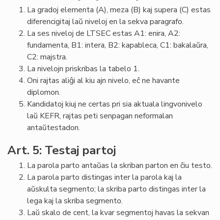
La gradoj elementa (A), meza (B) kaj supera (C) estas
diferencigitaj laŭ niveloj en la sekva paragrafo.
La ses niveloj de LTSEC estas A1: enira, A2:
fundamenta, B1: intera, B2: kapableca, C1: bakalaŭra,
C2: majstra.
La nivelojn priskribas la tabelo 1.
Oni rajtas aliĝi al kiu ajn nivelo, eĉ ne havante
diplomon.
Kandidatoj kiuj ne certas pri sia aktuala lingvonivelo
laŭ KEFR, rajtas peti senpagan neformalan
antaŭtestadon.
Art. 5: Testaj partoj
La parola parto antaŭas la skriban parton en ĉiu testo.
La parola parto distingas inter la parola kaj la
aŭskulta segmento; la skriba parto distingas inter la
lega kaj la skriba segmento.
Laŭ skalo de cent, la kvar segmentoj havas la sekvan