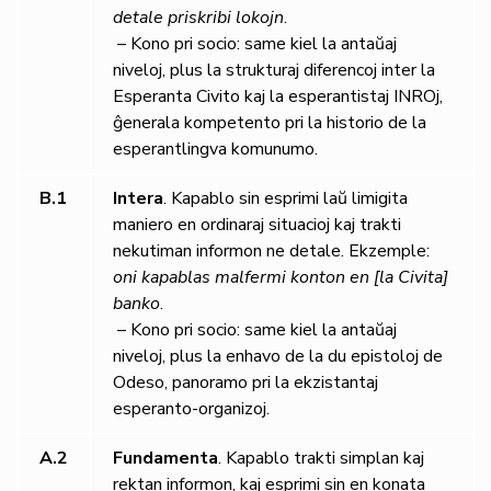
detale priskribi lokojn
.
– Kono pri socio: same kiel la antaŭaj
niveloj, plus la strukturaj diferencoj inter la
Esperanta Civito kaj la esperantistaj INROj,
ĝenerala kompetento pri la historio de la
esperantlingva komunumo.
B.1
Intera
. Kapablo sin esprimi laŭ limigita
maniero en ordinaraj situacioj kaj trakti
nekutiman informon ne detale. Ekzemple:
oni kapablas malfermi konton en [la Civita]
banko
.
– Kono pri socio: same kiel la antaŭaj
niveloj, plus la enhavo de la du epistoloj de
Odeso, panoramo pri la ekzistantaj
esperanto-organizoj.
A.2
Fundamenta
. Kapablo trakti simplan kaj
rektan informon, kaj esprimi sin en konata