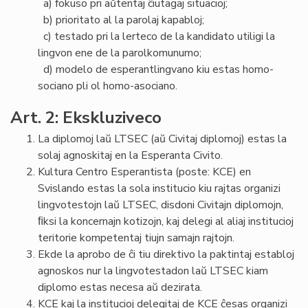
a) fokuso pri aŭtentaj ĉiutagaj situacioj;
b) prioritato al la parolaj kapabloj;
c) testado pri la lerteco de la kandidato utiligi la
lingvon ene de la parolkomunumo;
d) modelo de esperantlingvano kiu estas homo-
sociano pli ol homo-asociano.
Art. 2: Ekskluziveco
La diplomoj laŭ LTSEC (aŭ Civitaj diplomoj) estas la
solaj agnoskitaj en la Esperanta Civito.
Kultura Centro Esperantista (poste: KCE) en
Svislando estas la sola institucio kiu rajtas organizi
lingvotestojn laŭ LTSEC, disdoni Civitajn diplomojn,
ﬁksi la koncernajn kotizojn, kaj delegi al aliaj institucioj
teritorie kompetentaj tiujn samajn rajtojn.
Ekde la aprobo de ĉi tiu direktivo la paktintaj establoj
agnoskos nur la lingvotestadon laŭ LTSEC kiam
diplomo estas necesa aŭ dezirata.
KCE kaj la institucioj delegitaj de KCE ĉesas organizi