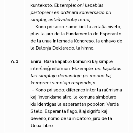
kunteksto. Ekzemple:
oni kapablas
partopreni en ordinara konversacio pri
simplaj, antaŭvideblaj temoj
.
– Kono pri socio: same kiel la antaŭa nivelo,
plus la jaro de la Fundamento de Esperanto,
de la unua Internacia Kongreso, la enhavo de
la Bulonja Deklaracio, la himno.
A.1
Enira
. Baza kapablo komuniki kaj simple
interŝanĝi informon. Ekzemple:
oni kapablas
fari simplajn demandojn pri menuo kaj
kompreni simplajn respondojn
.
– Kono pri socio: diferenco inter la raŭmisma
kaj ﬁnvenkisma aliro, la komuna simbolaro
kiu identigas la esperantan popolon: Verda
Stelo, Esperanta ﬂago, iliaj signifo kaj
deveno, nomo de la iniciatoro, jaro de la
Unua Libro.