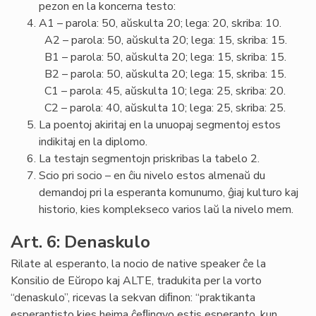
pezon en la koncerna testo:
A1 – parola: 50, aŭskulta 20; lega: 20, skriba: 10.
A2 – parola: 50, aŭskulta 20; lega: 15, skriba: 15.
B1 – parola: 50, aŭskulta 20; lega: 15, skriba: 15.
B2 – parola: 50, aŭskulta 20; lega: 15, skriba: 15.
C1 – parola: 45, aŭskulta 10; lega: 25, skriba: 20.
C2 – parola: 40, aŭskulta 10; lega: 25, skriba: 25.
La poentoj akiritaj en la unuopaj segmentoj estos
indikitaj en la diplomo.
La testajn segmentojn priskribas la tabelo 2.
Scio pri socio – en ĉiu nivelo estos almenaŭ du
demandoj pri la esperanta komunumo, ĝiaj kulturo kaj
historio, kies komplekseco varios laŭ la nivelo mem.
Art. 6: Denaskulo
Rilate al esperanto, la nocio de native speaker ĉe la
Konsilio de Eŭropo kaj ALTE, tradukita per la vorto
“denaskulo”, ricevas la sekvan diﬁnon: “praktikanta
esperantisto kies hejma ĉeﬂingvo estis esperanto, kun