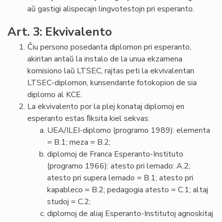
aŭ gastigi alispecajn lingvotestojn pri esperanto.
Art. 3: Ekvivalento
Ĉiu persono posedanta diplomon pri esperanto,
akiritan antaŭ la instalo de la unua ekzamena
komisiono laŭ LTSEC, rajtas peti la ekvivalentan
LTSEC-diplomon, kunsendante fotokopion de sia
diplomo al KCE.
La ekvivalento por la plej konataj diplomoj en
esperanto estas ﬁksita kiel sekvas:
UEA/ILEI-diplomo (programo 1989): elementa
= B.1; meza = B.2;
diplomoj de Franca Esperanto-Instituto
(programo 1966): atesto pri lernado: A.2;
atesto pri supera lernado = B.1; atesto pri
kapableco = B.2; pedagogia atesto = C.1; altaj
studoj = C.2;
diplomoj de aliaj Esperanto-Institutoj agnoskitaj