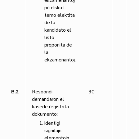
ekzamenantoj
pri diskut-
temo elektita
de la
kandidato el
listo
proponita de
la
ekzamenantoj.
B.2
Respondi
30”
demandaron el
kasede registrita
dokumento:
identigi
signifajn
elementojn