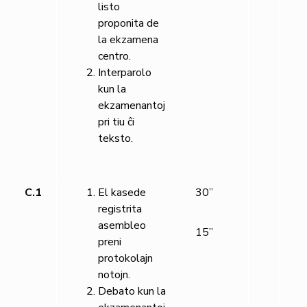
listo
proponita de
la ekzamena
centro.
Interparolo
kun la
ekzamenantoj
pri tiu ĉi
teksto.
C.1
El kasede
30”
registrita
asembleo
15”
preni
protokolajn
notojn.
Debato kun la