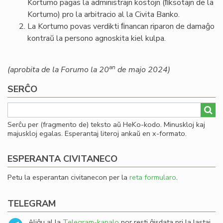
Kortumo pagas la administrajn kostojn (ﬁksotajn de la
Kortumo) pro la arbitracio al la Civita Banko.
La Kortumo povas verdikti ﬁnancan riparon de damaĝo
kontraŭ la persono agnoskita kiel kulpa.
an
(aprobita de la Forumo la 20
de majo 2024)
SERĈO
Serĉu per (fragmento de) teksto aŭ HeKo-kodo. Minuskloj kaj
majuskloj egalas. Esperantaj literoj ankaŭ en x-formato.
ESPERANTA CIVITANECO
Petu la esperantan civitanecon per la
reta formularo
.
TELEGRAM
Aliĝu al la
Telegram-kanalo
por resti ĝisdata pri la lastaj