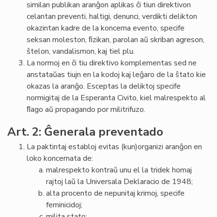
similan publikan aranĝon aplikas ĉi tiun direktivon
celantan preventi, haltigi, denunci, verdikti delikton
okazintan kadre de la koncerna evento, specife
seksan moleston, ﬁzikan, parolan aŭ skriban agreson,
ŝtelon, vandalismon, kaj tiel plu.
La normoj en ĉi tiu direktivo komplementas sed ne
anstataŭas tiujn en la kodoj kaj leĝaro de la ŝtato kie
okazas la aranĝo. Esceptas la deliktoj specife
normigitaj de la Esperanta Civito, kiel malrespekto al
ﬂago aŭ propagando por militrifuzo.
Art. 2: Ĝenerala preventado
La paktintaj establoj evitas (kun)organizi aranĝon en
loko koncernata de:
malrespekto kontraŭ unu el la tridek homaj
rajtoj laŭ la Universala Deklaracio de 1948;
alta procento de nepunitaj krimoj, specife
feminicidoj;
milita stato;