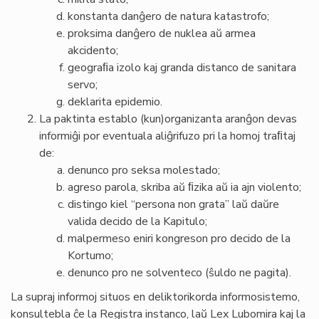
konstanta danĝero de natura katastrofo;
proksima danĝero de nuklea aŭ armea
akcidento;
geograﬁa izolo kaj granda distanco de sanitara
servo;
deklarita epidemio.
La paktinta establo (kun)organizanta aranĝon devas
informiĝi por eventuala aliĝrifuzo pri la homoj traﬁtaj
de:
denunco pro seksa molestado;
agreso parola, skriba aŭ ﬁzika aŭ ia ajn violento;
distingo kiel “persona non grata” laŭ daŭre
valida decido de la Kapitulo;
malpermeso eniri kongreson pro decido de la
Kortumo;
denunco pro ne solventeco (ŝuldo ne pagita).
La supraj informoj situos en deliktorikorda informosistemo,
konsultebla ĉe la Registra instanco, laŭ Lex Lubomira kaj la