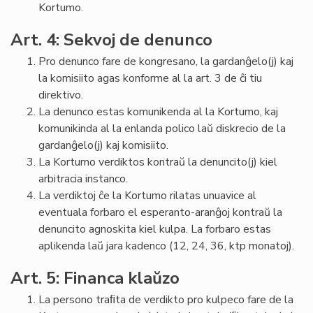
Kortumo.
Art. 4: Sekvoj de denunco
Pro denunco fare de kongresano, la gardanĝelo(j) kaj
la komisiito agas konforme al la art. 3 de ĉi tiu
direktivo.
La denunco estas komunikenda al la Kortumo, kaj
komunikinda al la enlanda polico laŭ diskrecio de la
gardanĝelo(j) kaj komisiito.
La Kortumo verdiktos kontraŭ la denuncito(j) kiel
arbitracia instanco.
La verdiktoj ĉe la Kortumo rilatas unuavice al
eventuala forbaro el esperanto-aranĝoj kontraŭ la
denuncito agnoskita kiel kulpa. La forbaro estas
aplikenda laŭ jara kadenco (12, 24, 36, ktp monatoj).
Art. 5: Financa klaŭzo
La persono traﬁta de verdikto pro kulpeco fare de la