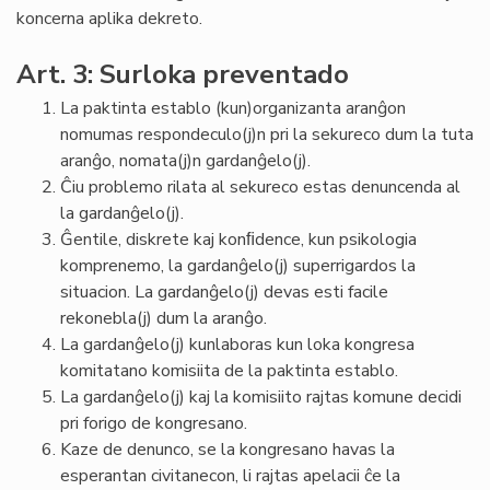
koncerna aplika dekreto.
Art. 3: Surloka preventado
La paktinta establo (kun)organizanta aranĝon
nomumas respondeculo(j)n pri la sekureco dum la tuta
aranĝo, nomata(j)n gardanĝelo(j).
Ĉiu problemo rilata al sekureco estas denuncenda al
la gardanĝelo(j).
Ĝentile, diskrete kaj konﬁdence, kun psikologia
komprenemo, la gardanĝelo(j) superrigardos la
situacion. La gardanĝelo(j) devas esti facile
rekonebla(j) dum la aranĝo.
La gardanĝelo(j) kunlaboras kun loka kongresa
komitatano komisiita de la paktinta establo.
La gardanĝelo(j) kaj la komisiito rajtas komune decidi
pri forigo de kongresano.
Kaze de denunco, se la kongresano havas la
esperantan civitanecon, li rajtas apelacii ĉe la