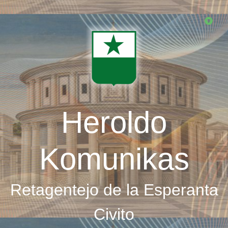
Skip
to
main
content
Heroldo
Komunikas
Retagentejo de la Esperanta
Civito