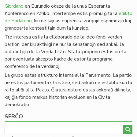
Giordano
en Burundio okaze de la unua Esperanta
Konferenco en Afriko. Intertempe estis promulgita la
edikto
de Badalono
, kiu ne ŝajnas enpreni la zorgojn esprimitajn kaj
grandparte kontestitajn dum la kunsido.
Tre interesa estis la ellaborado de la ideo fondi verdan
partion, per kiu aktivigi ne nur la senatanojn sed ankaŭ la
balotintojn de la Verda Listo. Statutpropono estas preta
por eventuala akcepto kadre de estonta programa
konferenco de la verdanoj.
La grupo estas strukturo interna al la Parlamento. La partio
ne estus parlamenta strukturo, sed ankaŭ ne establo kun la
rajto aliĝi al la Pakto. Ĝia jura naturo estas ankoraŭ diﬁnota,
kaj ĝia fondo markus historian evoluon en la Civita
demokratio.
SERĈO