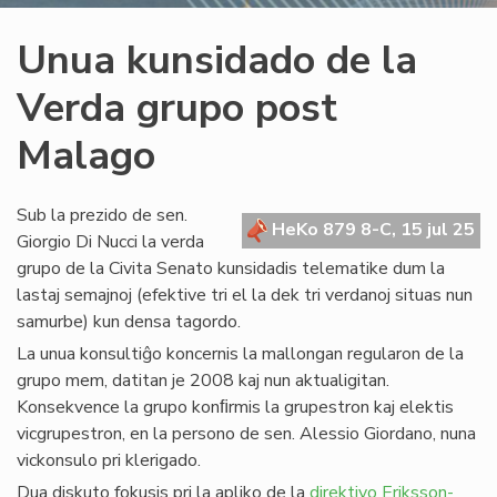
Unua kunsidado de la
Verda grupo post
Malago
Sub la prezido de sen.
HeKo 879 8-C, 15 jul 25
Giorgio Di Nucci la verda
grupo de la Civita Senato kunsidadis telematike dum la
lastaj semajnoj (efektive tri el la dek tri verdanoj situas nun
samurbe) kun densa tagordo.
La unua konsultiĝo koncernis la mallongan regularon de la
grupo mem, datitan je 2008 kaj nun aktualigitan.
Konsekvence la grupo konﬁrmis la grupestron kaj elektis
vicgrupestron, en la persono de sen. Alessio Giordano, nuna
vickonsulo pri klerigado.
Dua diskuto fokusis pri la apliko de la
direktivo Eriksson-