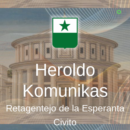
Skip
to
main
content
Heroldo
Komunikas
Retagentejo de la Esperanta
Civito