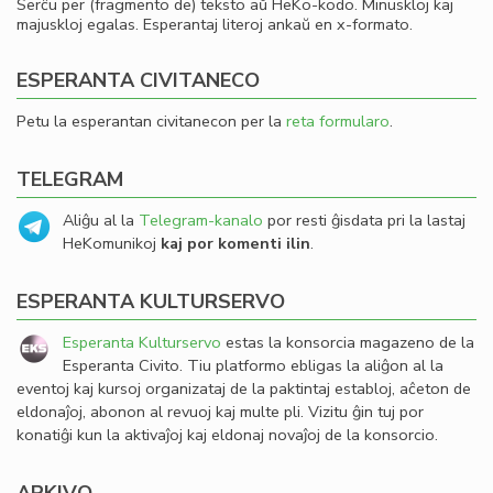
Serĉu per (fragmento de) teksto aŭ HeKo-kodo. Minuskloj kaj
majuskloj egalas. Esperantaj literoj ankaŭ en x-formato.
ESPERANTA CIVITANECO
Petu la esperantan civitanecon per la
reta formularo
.
TELEGRAM
Aliĝu al la
Telegram-kanalo
por resti ĝisdata pri la lastaj
HeKomunikoj
kaj por komenti ilin
.
ESPERANTA KULTURSERVO
Esperanta Kulturservo
estas la konsorcia magazeno de la
Esperanta Civito. Tiu platformo ebligas la aliĝon al la
eventoj kaj kursoj organizataj de la paktintaj establoj, aĉeton de
eldonaĵoj, abonon al revuoj kaj multe pli. Vizitu ĝin tuj por
konatiĝi kun la aktivaĵoj kaj eldonaj novaĵoj de la konsorcio.