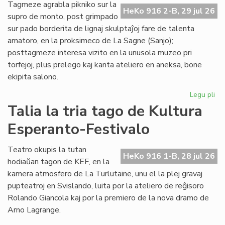
de
Tagmeze agrabla pikniko sur la
HeKo 916 2-B, 29 jul 26
Kul
supro de monto, post grimpado
Es
sur pado borderita de lignaj skulptaĵoj fare de talenta
Fes
amatoro, en la proksimeco de La Sagne (Sanjo);
posttagmeze interesa vizito en la unusola muzeo pri
torfejoj, plus prelego kaj kanta ateliero en aneksa, bone
ekipita salono.
Legu pli
pri
De
Talia la tria tago de Kultura
la
Esperanto-Festivalo
kv
ta
de
Teatro okupis la tutan
HeKo 916 1-B, 28 jul 26
Kul
hodiaŭan tagon de KEF, en la
Es
kamera atmosfero de La Turlutaine, unu el la plej gravaj
Fes
pupteatroj en Svislando, luita por la ateliero de reĝisoro
Rolando Giancola kaj por la premiero de la nova dramo de
Arno Lagrange.