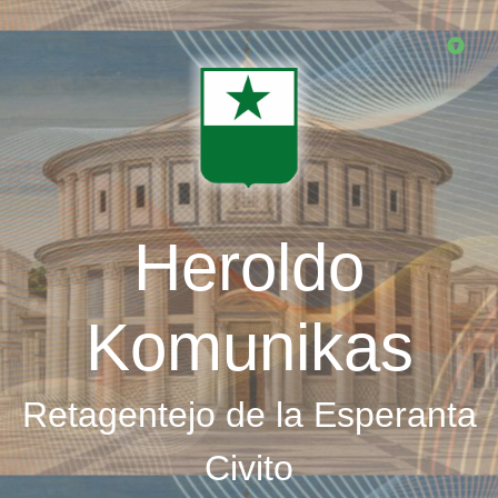
Skip
to
main
content
Heroldo
Komunikas
Retagentejo de la Esperanta
Civito