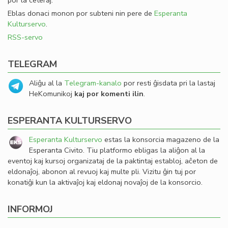
por la ceteraj.
Eblas donaci monon por subteni nin pere de
Esperanta
Kulturservo
.
RSS-servo
TELEGRAM
Aliĝu al la
Telegram-kanalo
por resti ĝisdata pri la lastaj
HeKomunikoj
kaj por komenti ilin
.
ESPERANTA KULTURSERVO
Esperanta Kulturservo
estas la konsorcia magazeno de la
Esperanta Civito. Tiu platformo ebligas la aliĝon al la
eventoj kaj kursoj organizataj de la paktintaj establoj, aĉeton de
eldonaĵoj, abonon al revuoj kaj multe pli. Vizitu ĝin tuj por
konatiĝi kun la aktivaĵoj kaj eldonaj novaĵoj de la konsorcio.
INFORMOJ