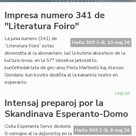
Impresa numero 341 de
"Literatura Foiro"
La junia numero (341) de
HeKo 909 3-B, 10 maj 26
“Literatura Foiro” estas
dissendita al la abonantaro, laŭ la kutima akurateco de la
a
kultura revuo, en la 57
sinsekva jarkolekto,
kunĉefredaktata de gec-anoj Perla Martinelli kaj Alessio
Giordano, kun kovrilo dediĉita al la kabareta teatro en
esperanto.
Legu pli
pri
Im
Intensaj preparoj por la
nu
Skandinava Esperanto-Domo
34
de
"Li
Civila Esperanta Servo disdonis
HeKo 909 2-B, 8 maj 26
Foi
ĉi-semajne al la deĵorontoj en la