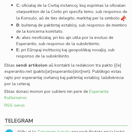
C:
oﬁcialaj de la Civitaj instancoj, kiuj esprimas la oﬁcialan
starpunkton de la Civito pri specifa temo, sub responso de
la Konsulo, aŭ de ties delegito, markitaj per la simbolo
.
B:
bultenaj de paktintaj establoj, sub responso de membro
de la koncerna komitato.
A:
alies neoﬁcialaj, pri kio ajn utila por la evoluo de
Esperantio, sub responso de la subskribinto.
E:
pri Eŭropaj institucioj kaj geopolitikaj novaĵoj, sub
responso de la subskribinto.
Eblas
sendi
artikolon
aŭ kontakti la redakcion tra
pakto
[ĉe]
esperantio
.
net
(pakto[at]esperantio[dot]net)
. Publikigo estas
rajto por esperantaj civitanoj kaj paktintaj establoj, laŭdiskrecia
por la ceteraj.
Eblas donaci monon por subteni nin pere de
Esperanta
Kulturservo
.
RSS-servo
TELEGRAM
Aliĝu al la
Telegram-kanalo
por resti ĝisdata pri la lastaj