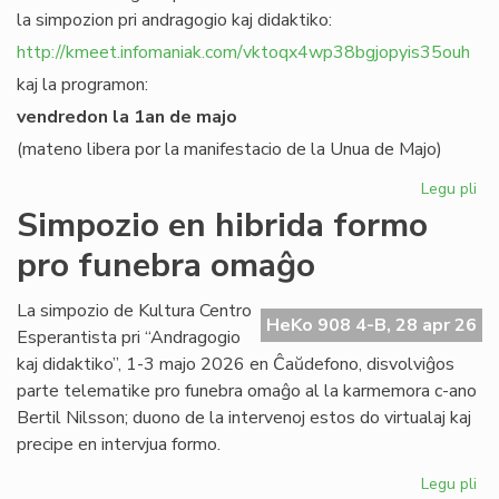
la simpozion pri andragogio kaj didaktiko:
http://kmeet.infomaniak.com/vktoqx4wp38bgjopyis35ouh
kaj la programon:
vendredon la 1an de majo
(mateno libera por la manifestacio de la Unua de Majo)
Legu pli
pri
KC
Simpozio en hibrida formo
bo
pro funebra omaĝo
al
sia
si
La simpozio de Kultura Centro
HeKo 908 4-B, 28 apr 26
pri
Esperantista pri “Andragogio
an
kaj didaktiko”, 1-3 majo 2026 en Ĉaŭdefono, disvolviĝos
parte telematike pro funebra omaĝo al la karmemora c-ano
Bertil Nilsson; duono de la intervenoj estos do virtualaj kaj
precipe en intervjua formo.
Legu pli
pri