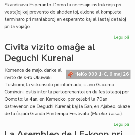
Skandinava Esperanto-Domo la necesajn instrukciojn pri
vestaĵoj kaj prevento de akcidentoj, aldone al kompleta
terminaro pri manlaboroj en esperanto kaj al lastaj detaloj
pri la vojaĝo.
Legu pli
pri
Int
Civita vizito omaĝe al
pre
Deguchi Kurenai
po
la
Sk
Komence de majo, danke al
HeKo 909 1-C, 6 maj 26
Es
invito de s-ro Okuwaki
Do
Toshiomi, la vickonsulo pri informado, c-ano Giacomo
Comincini, estis inter la partoprenantoj en du festotagoj por
Oomoto: la 4an, en Kameoko, por celebri la 70an
datrevenon de Deguchi Kurenai; kaj la 5an, en Ajabeo, okaze
de la ĉiujara Granda Printempa Festivalo (
Miroku Taisai
).
Legu pli
pri
Civ
La Asembleo de LF-koop pri