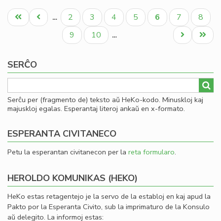
La
Pagination
fis
Unua
Antaŭa
Paĝo
Paĝo
Paĝo
Paĝo
Aktuala
Paĝo
Paĝo
2
3
4
5
6
7
8
…
mi
paĝo
paĝo
paĝo
la
Paĝo
Paĝo
Next
Last
9
10
…
fi
page
page
ekv
SERĈO
de
KC
Serĉu per (fragmento de) teksto aŭ HeKo-kodo. Minuskloj kaj
majuskloj egalas. Esperantaj literoj ankaŭ en x-formato.
ESPERANTA CIVITANECO
Petu la esperantan civitanecon per la
reta formularo
.
HEROLDO KOMUNIKAS (HEKO)
HeKo estas retagentejo je la servo de la establoj en kaj apud la
Pakto por la Esperanta Civito, sub la imprimaturo de la Konsulo
aŭ delegito. La informoj estas: