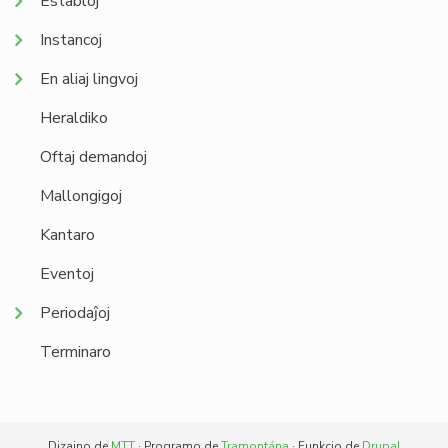
Establoj
Instancoj
En aliaj lingvoj
Heraldiko
Oftaj demandoj
Mallongigoj
Kantaro
Eventoj
Periodaĵoj
Terminaro
Dizajno de
MTT
· Programo de
Tramontána
· Funkcio de
Drupal