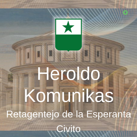
Skip
to
main
content
Heroldo
Komunikas
Retagentejo de la Esperanta
Civito