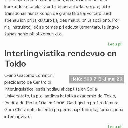
konkludo ke la ekzistantaj esperanto-kursoj plej ofte
transdonas nur la konon de gramatiko kaj vortaro, sed
apenaŭ ion pri la kulturo kaj des malpli pri la socikono. Por
niaj instruistoj, eĉ se temas pri adolta lernantaro, la lingvo
ŝajnas nenio pli ol komunikilo.
Legu pli
pri
Su
Interlingvistika rendevuo en
si
Tokio
pri
did
sti
C-ano Giacomo Comincini,
HeKo 908 7-B, 1 maj 26
al
prezidanto de Centro di
st
Interlinguistica, estis hodiaŭ akceptita en Soﬁa-
Universitato, la plej antikva katolika akademio de Tokio,
fondita de Pio la 10a en 1906. Gastigis lin prof-ro Kimura
Goro Christoph, docento pri germanaj studoj kaj fama nipona
interlingvisto.
Legu pli
pri