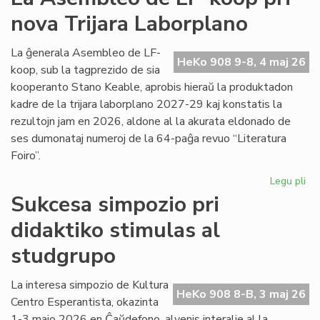
viz
nova Trijara Laborplano
om
al
De
La ĝenerala Asembleo de LF-
HeKo 908 9-8, 4 maj 26
Ku
koop, sub la tagprezido de sia
kooperanto Stano Keable, aprobis hieraŭ la produktadon
kadre de la trijara laborplano 2027-29 kaj konstatis la
rezultojn jam en 2026, aldone al la akurata eldonado de
ses dumonataj numeroj de la 64-paĝa revuo “Literatura
Foiro”.
Legu pli
pri
La
Sukcesa simpozio pri
As
didaktiko stimulas al
de
LF-
studgrupo
ko
pri
La interesa simpozio de Kultura
no
HeKo 908 8-B, 3 maj 26
Centro Esperantista, okazinta
Tri
La
1-3 majo 2026 en Ĉaŭdefono, alvenis interalie al la