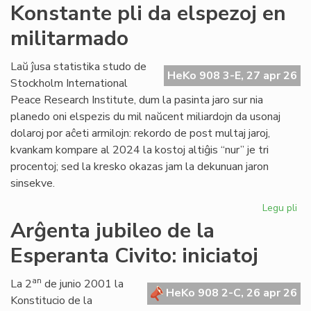
Si
Konstante pli da elspezoj en
en
militarmado
hib
fo
pr
Laŭ ĵusa statistika studo de
HeKo 908 3-E, 27 apr 26
fu
Stockholm International
om
Peace Research Institute, dum la pasinta jaro sur nia
planedo oni elspezis du mil naŭcent miliardojn da usonaj
dolaroj por aĉeti armilojn: rekordo de post multaj jaroj,
kvankam kompare al 2024 la kostoj altiĝis “nur” je tri
procentoj; sed la kresko okazas jam la dekunuan jaron
sinsekve.
Legu pli
pri
Ko
Arĝenta jubileo de la
pli
Esperanta Civito: iniciatoj
da
els
en
an
La 2
de junio 2001 la
HeKo 908 2-C, 26 apr 26
mi
Konstitucio de la