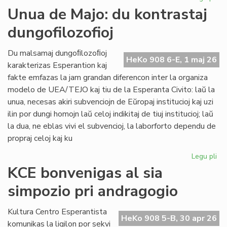
Int
Unua de Majo: du kontrastaj
re
dungofilozofioj
en
To
Du malsamaj dungoﬁlozoﬁoj
HeKo 908 6-E, 1 maj 26
karakterizas Esperantion kaj
fakte emfazas la jam grandan diferencon inter la organiza
modelo de UEA/TEJO kaj tiu de la Esperanta Civito: laŭ la
unua, necesas akiri subvenciojn de Eŭropaj institucioj kaj uzi
ilin por dungi homojn laŭ celoj indikitaj de tiuj institucioj; laŭ
la dua, ne eblas vivi el subvencioj, la laborforto dependu de
propraj celoj kaj ku
Legu pli
pri
Un
KCE bonvenigas al sia
de
simpozio pri andragogio
Maj
du
kon
Kultura Centro Esperantista
HeKo 908 5-B, 30 apr 26
dun
komunikas la ligilon por sekvi