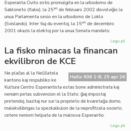
Esperanta Civito estis promulgita en la urbodomo de
an
Sabloneto (Italio), la 25
de februaro 2002 disvolviĝis la
unua Parlamenta sesio en la urbodomo de Loklo
an
(Svislando). Inter tiuj du eventoj, la 15
de decembro
2001 okazis la elektoj por la unua Senata mandato.
Legu pli
pri
Ar
La fisko minacas la financan
jub
ekvilibron de KCE
de
la
Es
Ne plaĉas al la Neŭŝatela
HeKo 908 1-B, 25 apr 26
Civ
kantono kaj respubliko ke
ini
Kultura Centro Esperantista estas bone administrata kaj
neniam petas subvencion el la ŝtato: ĝiaj impostaj
pretendoj, bazitaj nur sur la proprieto de kvaretaĝa domo,
malekvilibrigas la spezkalkulon de la neproﬁtcela societo,
cetere neniom helpata de la malnova Esperantio.
Legu pli
pri