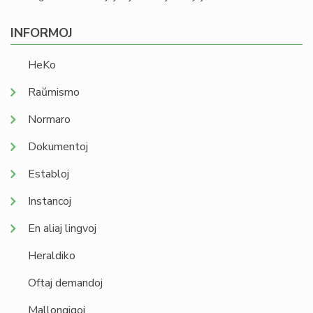
INFORMOJ
HeKo
Raŭmismo
Normaro
Dokumentoj
Establoj
Instancoj
En aliaj lingvoj
Heraldiko
Oftaj demandoj
Mallongigoj