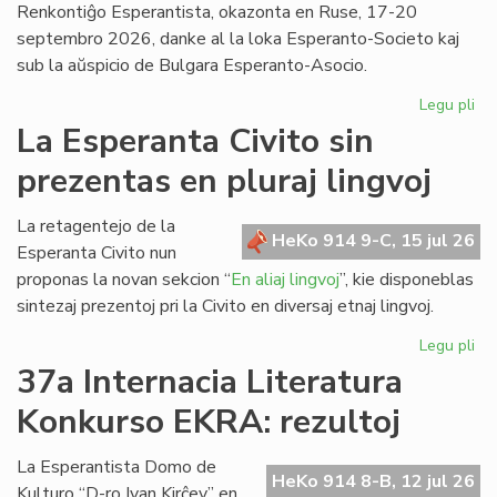
Renkontiĝo Esperantista, okazonta en Ruse, 17-20
septembro 2026, danke al la loka Esperanto-Societo kaj
sub la aŭspicio de Bulgara Esperanto-Asocio.
Legu pli
pri
Ev
La Esperanta Civito sin
ap
prezentas en pluraj lingvoj
kaj
pri
la
La retagentejo de la
HeKo 914 9-C, 15 jul 26
Da
Esperanta Civito nun
en
proponas la novan sekcion “
En aliaj lingvoj
”, kie disponeblas
Bul
sintezaj prezentoj pri la Civito en diversaj etnaj lingvoj.
Legu pli
pri
La
37a Internacia Literatura
Es
Konkurso EKRA: rezultoj
Civ
sin
pr
La Esperantista Domo de
HeKo 914 8-B, 12 jul 26
en
Kulturo “D-ro Ivan Kirĉev” en