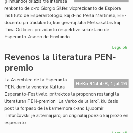
(Finnlando) okazis tre interesa
renkonto de d-ro Giorgio Silfer, vicprezidanto de Esplora
Instituto de Esperantologio, kaj d-ino Perla Martinelli, EIE-
docento pri tradukarto, kun ges-roj Juha Metsäkallas kaj
Tiina Oittinen, prezidanto respektive sekretario de
Esperanto-Asocio de Finnlando.
Legu pli
pri
Re
Revenos la literatura PEN-
de
premio
la
EIE
vic
La Asembleo de la Esperanta
HeKo 914 4-B, 1 jul 26
ku
PEN, dum la venonta Kultura
EA
Esperanto-Festivalo, pritraktos la proponon restarigi la
gvi
literaturan PEN-premion “La Verko de la Jaro”, kiu ĉesis
post la forpaso de la karmemora c-ano Ljubomir
Trifonĉovski: je alternaj jaroj pri originalaj poezio kaj prozo en
esperanto.