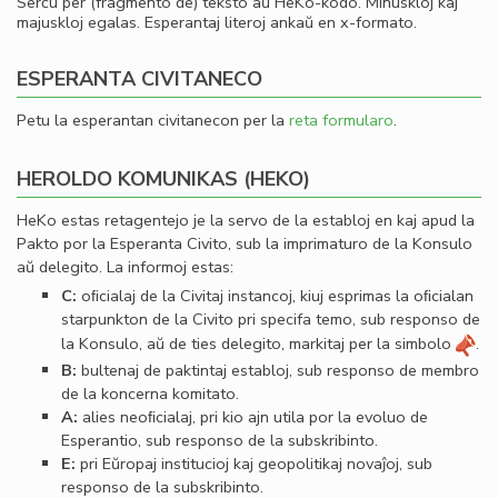
Serĉu per (fragmento de) teksto aŭ HeKo-kodo. Minuskloj kaj
majuskloj egalas. Esperantaj literoj ankaŭ en x-formato.
ESPERANTA CIVITANECO
Petu la esperantan civitanecon per la
reta formularo
.
HEROLDO KOMUNIKAS (HEKO)
HeKo estas retagentejo je la servo de la establoj en kaj apud la
Pakto por la Esperanta Civito, sub la imprimaturo de la Konsulo
aŭ delegito. La informoj estas:
C:
oﬁcialaj de la Civitaj instancoj, kiuj esprimas la oﬁcialan
starpunkton de la Civito pri specifa temo, sub responso de
la Konsulo, aŭ de ties delegito, markitaj per la simbolo
.
B:
bultenaj de paktintaj establoj, sub responso de membro
de la koncerna komitato.
A:
alies neoﬁcialaj, pri kio ajn utila por la evoluo de
Esperantio, sub responso de la subskribinto.
E:
pri Eŭropaj institucioj kaj geopolitikaj novaĵoj, sub
responso de la subskribinto.