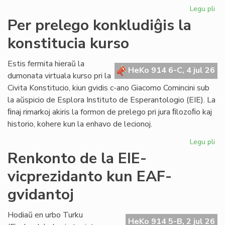
Legu pli
pri
KC
Per prelego konkludiĝis la
tr
konstitucia kurso
int
ril
al
Estis fermita hieraŭ la
HeKo 914 6-C, 4 jul 26
la
dumonata virtuala kurso pri la
Kap
Civita Konstitucio, kiun gvidis c-ano Giacomo Comincini sub
la aŭspicio de Esplora Instituto de Esperantologio (EIE). La
ﬁnaj rimarkoj akiris la formon de prelego pri jura ﬁlozoﬁo kaj
historio, kohere kun la enhavo de lecionoj.
Legu pli
pri
Pe
Renkonto de la EIE-
pr
vicprezidanto kun EAF-
kon
la
gvidantoj
kon
ku
Hodiaŭ en urbo Turku
HeKo 914 5-B, 2 jul 26