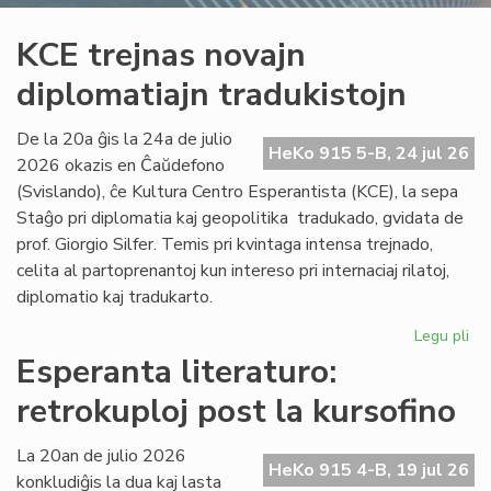
KCE trejnas novajn
diplomatiajn tradukistojn
De la 20a ĝis la 24a de julio
HeKo 915 5-B, 24 jul 26
2026 okazis en Ĉaŭdefono
(Svislando), ĉe Kultura Centro Esperantista (KCE), la sepa
Staĝo pri diplomatia kaj geopolitika tradukado, gvidata de
prof. Giorgio Silfer. Temis pri kvintaga intensa trejnado,
celita al partoprenantoj kun intereso pri internaciaj rilatoj,
diplomatio kaj tradukarto.
Legu pli
pri
KC
Esperanta literaturo:
tre
retrokuploj post la kursofino
no
dip
tra
La 20an de julio 2026
HeKo 915 4-B, 19 jul 26
konkludiĝis la dua kaj lasta