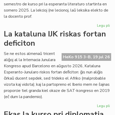
semestro de kurso pri la esperanta literaturo startinta en
somero 2025. La lekcioj (ne lecionoj, laŭ leksika elekto de
la docento prof.
Legu pli
pri
Es
La kataluna IJK riskas fortan
lit
deficiton
ret
po
la
Se ne estos almenaŭ tricent
HeKo 915 3-B, 19 jul 26
kur
aliĝoj al la Internacia Junulara
Kongreso apud Barcelono en aŭgusto 2026, Kataluna
Esperanto-Junularo riskos fortan deﬁciton: ĝis nun aliĝis
ĉirkaŭ ducent sepdek, sed trideko el Afriko (malprobable
vizota kaj vidota); kaj la partopreno el Iberio mem ne ŝajnas
proporcie tiel granda kiel okaze de SAT-kongreso en 2019
(eĉ dum la pandemio).
Legu pli
pri
La
Ekas la kurso pri diplomatia