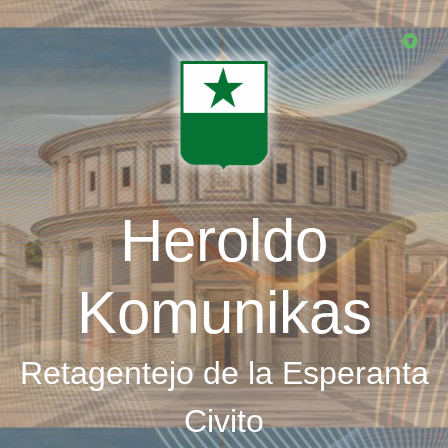
Skip
to
main
content
Heroldo
Komunikas
Retagentejo de la Esperanta
Civito