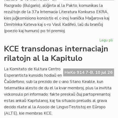
plu
Razgrado (Bulgario), aliĝinta al la Pakto, komunikas la
lin
rezultojn de la 37a Internacia Literatura Konkurso EKRA,
kies juĝkomisiono konsistis el c-inoj Ivaniĉka Maĝarova kaj
Dimitrinka Kateva kaj s-ro Vasil Kadifeli, laŭ du branĉoj
(poezio kaj humuro) po tri premioj.
Legu pli
pri
37
KCE transdonas internaciajn
Int
rilatojn al la Kapitulo
Lit
Ko
EK
La Komitato de Kultura Centro
HeKo 914 7-B, 10 jul 26
rez
Esperantista kunsidis hodiaŭ en
Ĉaŭdefono, sub la prezido de c-ano Stano Keable, kun
telematika alesto de du el la kvar membroj, plus la invitita
vickonsulo pri informado: fakte preskaŭ ĉiuj partoprenantoj
estas ankaŭ Kapitulanoj, kaj tia situacio preludis al grava
decido rilate al la Asocio de LingvoTestistoj en Eŭropo
(ALTE), kie membras KCE.