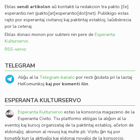
Eblas
sendi
artikolon
aŭ kontakti la redakcion tra
pakto
[ĉe]
esperantio
.
net
(pakto[at]esperantio[dot]net)
. Publikigo estas
rajto por esperantaj civitanoj kaj paktintaj establoj, laŭdiskrecia
por la ceteraj.
Eblas donaci monon por subteni nin pere de
Esperanta
Kulturservo
.
RSS-servo
TELEGRAM
Aliĝu al la
Telegram-kanalo
por resti ĝisdata pri la lastaj
HeKomunikoj
kaj por komenti ilin
.
ESPERANTA KULTURSERVO
Esperanta Kulturservo
estas la konsorcia magazeno de la
Esperanta Civito. Tiu platformo ebligas la aliĝon al la
eventoj kaj kursoj organizataj de la paktintaj establoj, aĉeton de
eldonaĵoj, abonon al revuoj kaj multe pli. Vizitu ĝin tuj por
konatiĝi kun la aktivaĵoj kaj eldonaj novaĵoj de la konsorcio.