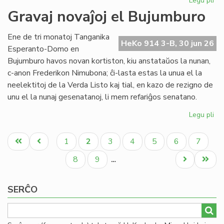
Legu pli
pri
Re
Gravaj novaĵoj el Bujumburo
la
lit
Ene de tri monatoj Tanganika
PE
HeKo 914 3-B, 30 jun 26
Esperanto-Domo en
pr
Bujumburo havos novan kortiston, kiu anstataŭos la nunan,
c-anon Frederikon Nimubona; ĉi-lasta estas la unua el la
neelektitoj de la Verda Listo kaj tial, en kazo de rezigno de
unu el la nunaj gesenatanoj, li mem refariĝos senatano.
Legu pli
pri
Gr
Pagination
nov
Unua
Antaŭa
Paĝo
Aktuala
Paĝo
Paĝo
Paĝo
Paĝo
Paĝo
1
2
3
4
5
6
7
el
paĝo
paĝo
paĝo
Bu
Paĝo
Paĝo
Next
Last
8
9
…
page
page
SERĈO