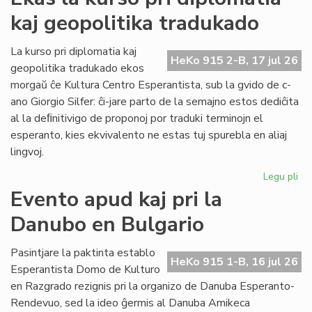
ka
kaj geopolitika tradukado
IJK
ris
for
La kurso pri diplomatia kaj
HeKo 915 2-B, 17 jul 26
def
geopolitika tradukado ekos
morgaŭ ĉe Kultura Centro Esperantista, sub la gvido de c-
ano Giorgio Silfer: ĉi-jare parto de la semajno estos dediĉita
al la deﬁnitivigo de proponoj por traduki terminojn el
esperanto, kies ekvivalento ne estas tuj spurebla en aliaj
lingvoj.
Legu pli
pri
Ek
Evento apud kaj pri la
la
Danubo en Bulgario
ku
pri
dip
Pasintjare la paktinta establo
HeKo 915 1-B, 16 jul 26
kaj
Esperantista Domo de Kulturo
geo
en Razgrado rezignis pri la organizo de Danuba Esperanto-
tr
Rendevuo, sed la ideo ĝermis al Danuba Amikeca