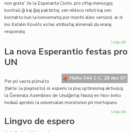
non grata” ĉe la Esperanta Civito, pro oftaj mensogoj
kontraŭ ĝi kaj ĝiaj paktintoj, sen ebleco refuti kaj sen
kontakto kun la koncernatoj por montri alies version), al d-
ino Katalin Kováts estas atribuitaj almenaŭ du eraraj
respondoj.
Legu pli
pri
Me
La nova Esperantio festas pro
pri
UN
KE
kaj
la
HeKo 344 1-C, 18 dec 07
Civ
Per pli vasta plimulto
(fakte: la plejmulto) ol esperis la plej optimismaj aktivuloj,
la Ĝenerala Asembleo de Unuiĝintaj Nacioj en Nov-Jorko
hodiaŭ aprobis la universalan moratorion pri mortopuno.
Legu pli
pri
La
Lingvo de espero
no
Es