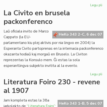
Legu pli
pri
Re
La Civito en brusela
pri
packonferenco
Ad
Csi
Laŭ oﬁciala invito de Marco
HeKo 343 2-C, 6 dec 07
Cappato (la EU-
parlamentano kiu plej aktivis por nia lingvo en 2004) la
Esperanta Civito partoprenas en la internacia packonferenco
okazanta hodiaŭ kaj morgaŭ en Bruselo. La Civiton
reprezentas la Konsulo mem. Ĝi estas la sola
esperantlingva subjekto invitita al la evento.
Legu pli
pri
La
Literatura Foiro 230 - revene
Civ
al 1907
en
br
pa
Jam kompleta estas la 38a
HeKo 343 1-B, 5 dec 07
jarkolekto de
“Literatura Foiro”: