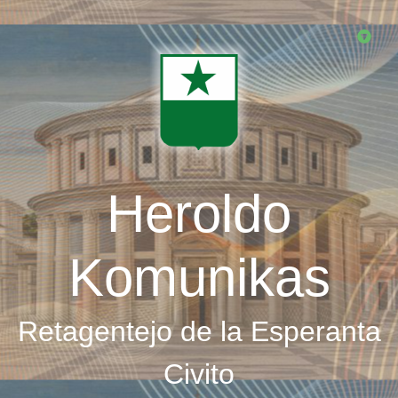
Skip
to
main
content
Heroldo
Komunikas
Retagentejo de la Esperanta
Civito