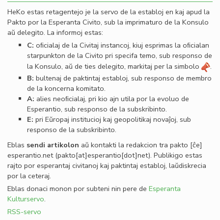
HeKo estas retagentejo je la servo de la establoj en kaj apud la
Pakto por la Esperanta Civito, sub la imprimaturo de la Konsulo
aŭ delegito. La informoj estas:
C:
oﬁcialaj de la Civitaj instancoj, kiuj esprimas la oﬁcialan
starpunkton de la Civito pri specifa temo, sub responso de
la Konsulo, aŭ de ties delegito, markitaj per la simbolo
.
B:
bultenaj de paktintaj establoj, sub responso de membro
de la koncerna komitato.
A:
alies neoﬁcialaj, pri kio ajn utila por la evoluo de
Esperantio, sub responso de la subskribinto.
E:
pri Eŭropaj institucioj kaj geopolitikaj novaĵoj, sub
responso de la subskribinto.
Eblas
sendi
artikolon
aŭ kontakti la redakcion tra
pakto
[ĉe]
esperantio
.
net
(pakto[at]esperantio[dot]net)
. Publikigo estas
rajto por esperantaj civitanoj kaj paktintaj establoj, laŭdiskrecia
por la ceteraj.
Eblas donaci monon por subteni nin pere de
Esperanta
Kulturservo
.
RSS-servo