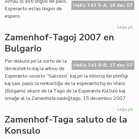
Antaŭ ol esti lingvo de paco,
fes
HeKo 343 9-A, 18 dec 07
Esperanto estas lingvo de
pr
espero.
UN
Legu pli
pri
Li
Zamenhof-Tagoj 2007 en
de
Bulgario
es
Per diskuto pri la sorto de la
HeKo 343 8-B, 17 dec 07
librokolekto kaj la arkivo de
Esperanto-societo “Sukceso”, kaj pri la eblecoj ilin pliriĉigi
kaj savi, pasis la renkontiĝo de la esperantistoj en Vraco
(Bulgario) okaze de la Tago de la Esperanta Kulturo kaj
omaĝe al la Zamenhofa naskiĝtago, 15 decembro 2007.
Legu pli
pri
Za
Zamenhof-Taga saluto de la
Ta
Konsulo
20
en