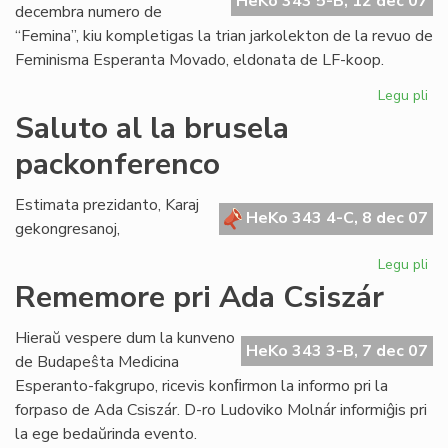
HeKo 343 5-B, 12 dec 07
decembra numero de
“Femina”, kiu kompletigas la trian jarkolekton de la revuo de
Feminisma Esperanta Movado, eldonata de LF-koop.
Legu pli
pri
Ko
Saluto al la brusela
la
packonferenco
tri
jar
de
Estimata prezidanto, Karaj
HeKo 343 4-C, 8 dec 07
"F
gekongresanoj,
Legu pli
pri
Sa
Rememore pri Ada Csiszár
al
la
Hieraŭ vespere dum la kunveno
br
HeKo 343 3-B, 7 dec 07
de Budapeŝta Medicina
pa
Esperanto-fakgrupo, ricevis konﬁrmon la informo pri la
forpaso de Ada Csiszár. D-ro Ludoviko Molnár informiĝis pri
la ege bedaŭrinda evento.