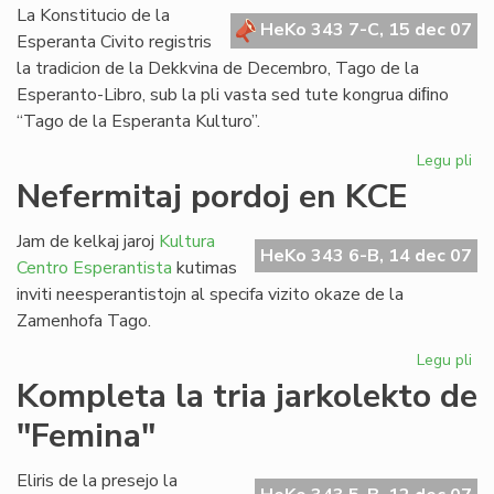
Bul
La Konstitucio de la
HeKo 343 7-C, 15 dec 07
Esperanta Civito registris
la tradicion de la Dekkvina de Decembro, Tago de la
Esperanto-Libro, sub la pli vasta sed tute kongrua diﬁno
“Tago de la Esperanta Kulturo”.
Legu pli
pri
Za
Nefermitaj pordoj en KCE
Ta
sal
Jam de kelkaj jaroj
Kultura
de
HeKo 343 6-B, 14 dec 07
Centro Esperantista
kutimas
la
inviti neesperantistojn al specifa vizito okaze de la
Ko
Zamenhofa Tago.
Legu pli
pri
Nef
Kompleta la tria jarkolekto de
por
"Femina"
en
KC
Eliris de la presejo la