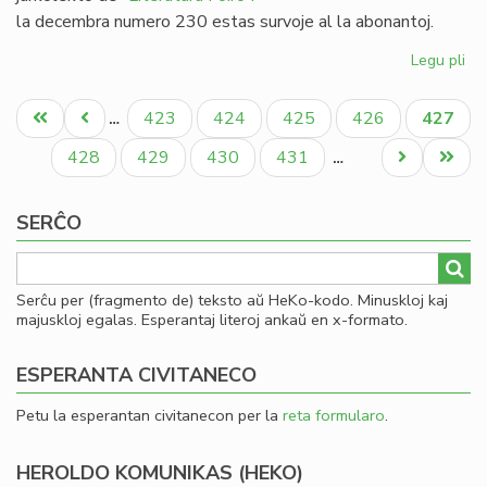
la decembra numero 230 estas survoje al la abonantoj.
Legu pli
pri
Lit
Pagination
Foi
Unua
Antaŭa
Paĝo
Paĝo
Paĝo
Paĝo
Aktual
423
424
425
426
427
…
23
paĝo
paĝo
paĝo
-
Paĝo
Paĝo
Paĝo
Paĝo
Next
Last
428
429
430
431
…
re
page
page
al
SERĈO
19
Serĉu per (fragmento de) teksto aŭ HeKo-kodo. Minuskloj kaj
majuskloj egalas. Esperantaj literoj ankaŭ en x-formato.
ESPERANTA CIVITANECO
Petu la esperantan civitanecon per la
reta formularo
.
HEROLDO KOMUNIKAS (HEKO)