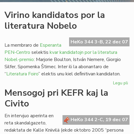
Virino kandidatos por la
literatura Nobelo
HeKo 344 3-B, 22 dec 07
La membraro de
Esperanta
PEN-Centro
selektis
kvar kandidatojn por la literatura
Nobel-premio
: Marjorie Boulton, István Nemere, Giorgio
Silfer, Spomenka Ŝtimec. Inter ili la abonantaro de
“
Literatura Foiro
” elektis unu kiel deﬁnitivan kandidaton.
Legu pli
pri
Vir
Mensogoj pri KEFR kaj la
ka
Civito
po
la
lit
En intervjuo aperinta en
HeKo 344 2-C, 19 dec 07
No
reta skandalgazeto,
redaktata de Kalle Kniivilä (ekde oktobro 2005 “persona