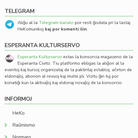
TELEGRAM
Aliĝu al la
Telegram-kanalo
por resti ĝisdata pri la lastaj
HeKomunikoj
kaj por komenti ilin
.
ESPERANTA KULTURSERVO
Esperanta Kulturservo
estas la konsorcia magazeno de la
Esperanta Civito. Tiu platformo ebligas la aliĝon al la
eventoj kaj kursoj organizataj de la paktintaj establoj, aĉeton de
eldonaĵoj, abonon al revuoj kaj multe pli. Vizitu ĝin tuj por
konatiĝi kun la aktivaĵoj kaj eldonaj novaĵoj de la konsorcio.
INFORMOJ
HeKo
Raŭmismo
Normaro