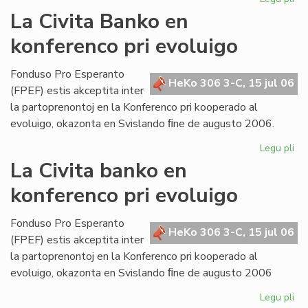
Bul
La Civita Banko en
evi
konferenco pri evoluigo
ak
pri
mi
Fonduso Pro Esperanto
HeKo 306 3-C, 15 jul 06
ma
(FPEF) estis akceptita inter
la partoprenontoj en la Konferenco pri kooperado al
evoluigo, okazonta en Svislando ﬁne de augusto 2006.
Legu pli
pri
La
La Civita banko en
Civ
konferenco pri evoluigo
Ba
en
ko
Fonduso Pro Esperanto
HeKo 306 3-C, 15 jul 06
pri
(FPEF) estis akceptita inter
ev
la partoprenontoj en la Konferenco pri kooperado al
evoluigo, okazonta en Svislando ﬁne de augusto 2006
Legu pli
pri