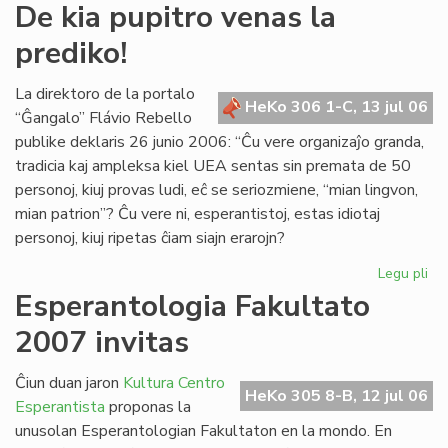
De
De kia pupitro venas la
kia
prediko!
pup
ve
la
La direktoro de la portalo
HeKo 306 1-C, 13 jul 06
pre
“Ĝangalo” Flávio Rebello
publike deklaris 26 junio 2006: “Ĉu vere organizaĵo granda,
tradicia kaj ampleksa kiel UEA sentas sin premata de 50
personoj, kiuj provas ludi, eĉ se seriozmiene, “mian lingvon,
mian patrion”? Ĉu vere ni, esperantistoj, estas idiotaj
personoj, kiuj ripetas ĉiam siajn erarojn?
Legu pli
pri
De
Esperantologia Fakultato
kia
2007 invitas
pup
ve
la
Ĉiun duan jaron
Kultura Centro
HeKo 305 8-B, 12 jul 06
pre
Esperantista
proponas la
unusolan Esperantologian Fakultaton en la mondo. En