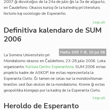
2007 ĝi disvolviĝos de la 24a de julio ĝis la 3a de aŭgusto,
en Ĉaudefono. Okazos kursoj ĉe la katedroj pri literaturo,
historio kaj sociologio de Esperantio.
Legu pli
pri
Es
Definitiva kalendaro de SUM
Fak
2006
20
inv
HeKo 305 7-B, 10 jul 06
La Somera Universitato pri
Mondialismo okazos en Ĉaŭdefono, 23-28 julio 2006. Loka
organizanto:
Kultura Centro Esperantista
. SUM 2006 estas
projekto kadre de ASKOP, kie estas reprezentata la
Esperanta Civito. Ĝi tamen ne celas nur la mondcivitisman
branĉon, sed ĉiun skolon de la mondialismo. Krome ĝi estas
geopolitika klerigejo por la kadroj de la Esperanta Civito.
Legu pli
pri
Def
Heroldo de Esperanto
ka