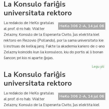
La
La Konsulo fariĝis
Civ
universitata rektoro
ba
en
ko
La redakcio de HeKo gratulas
HeKo 306 2-A, 14 jul 06
pri
al prof. d-ro hab. Walter
ev
Zelazny, Konsulo de la Esperanta Civito, ĵus elektita kiel
rektoro en Rezovio (Pollando), por la sama universitato kie
li instruas de kelkaj jaroj. Fakte la akademia kariero de c-ano
Zelazny koincidis kun lia konsuleco, kiu do portis al li bonan
ŝancon; pri kio ni aparte ĝojas.
Legu pli
pri
La
La Konsulo fariĝis
Ko
universitata rektoro
far
uni
rek
La redakcio de HeKo gratulas
HeKo 306 2-A, 14 jul 06
al prof. d-ro hab. Walter
Zelazny, Konsulo de la Esperanta Civito, ĵus elektita kiel