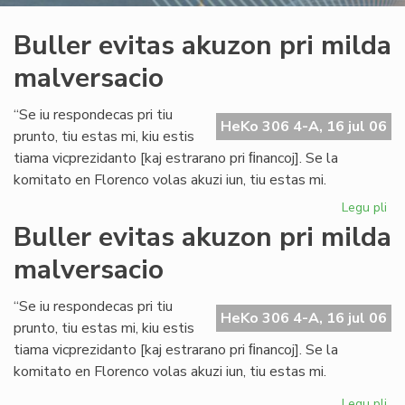
Buller evitas akuzon pri milda
malversacio
“Se iu respondecas pri tiu
HeKo 306 4-A, 16 jul 06
prunto, tiu estas mi, kiu estis
tiama vicprezidanto [kaj estrarano pri ﬁnancoj]. Se la
komitato en Florenco volas akuzi iun, tiu estas mi.
Legu pli
pri
Bul
Buller evitas akuzon pri milda
evi
malversacio
ak
pri
mi
“Se iu respondecas pri tiu
HeKo 306 4-A, 16 jul 06
ma
prunto, tiu estas mi, kiu estis
tiama vicprezidanto [kaj estrarano pri ﬁnancoj]. Se la
komitato en Florenco volas akuzi iun, tiu estas mi.
Legu pli
pri