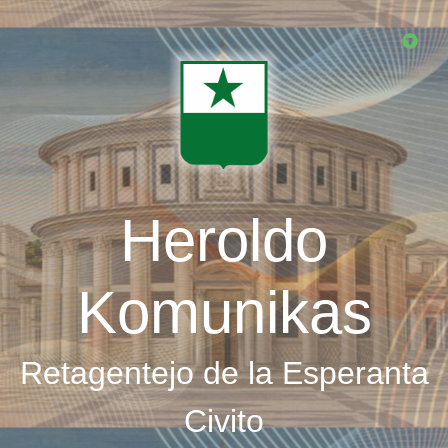
Skip
to
main
content
Heroldo
Komunikas
Retagentejo de la Esperanta
Civito