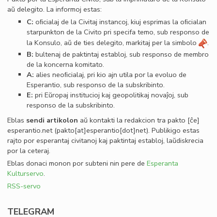
aŭ delegito. La informoj estas:
C:
oﬁcialaj de la Civitaj instancoj, kiuj esprimas la oﬁcialan
starpunkton de la Civito pri specifa temo, sub responso de
la Konsulo, aŭ de ties delegito, markitaj per la simbolo
.
B:
bultenaj de paktintaj establoj, sub responso de membro
de la koncerna komitato.
A:
alies neoﬁcialaj, pri kio ajn utila por la evoluo de
Esperantio, sub responso de la subskribinto.
E:
pri Eŭropaj institucioj kaj geopolitikaj novaĵoj, sub
responso de la subskribinto.
Eblas
sendi
artikolon
aŭ kontakti la redakcion tra
pakto
[ĉe]
esperantio
.
net
(pakto[at]esperantio[dot]net)
. Publikigo estas
rajto por esperantaj civitanoj kaj paktintaj establoj, laŭdiskrecia
por la ceteraj.
Eblas donaci monon por subteni nin pere de
Esperanta
Kulturservo
.
RSS-servo
TELEGRAM