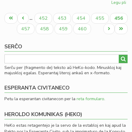
Legu pli
pri
So
Pagination
uni
Unua
Antaŭa
Paĝo
Paĝo
Paĝo
Paĝo
Aktual
452
453
454
455
456
…
pri
paĝo
paĝo
paĝo
mo
Paĝo
Paĝo
Paĝo
Paĝo
Next
Last
457
458
459
460
page
page
SERĈO
Serĉu per (fragmento de) teksto aŭ HeKo-kodo. Minuskloj kaj
majuskloj egalas. Esperantaj literoj ankaŭ en x-formato.
ESPERANTA CIVITANECO
Petu la esperantan civitanecon per la
reta formularo
.
HEROLDO KOMUNIKAS (HEKO)
HeKo estas retagentejo je la servo de la establoj en kaj apud la
Pakto por la Esperanta Civito, sub la imprimaturo de la Konsulo