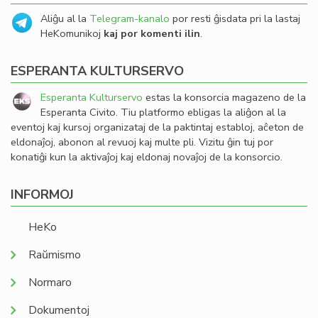
Aliĝu al la
Telegram-kanalo
por resti ĝisdata pri la lastaj
HeKomunikoj
kaj por komenti ilin
.
ESPERANTA KULTURSERVO
Esperanta Kulturservo
estas la konsorcia magazeno de la
Esperanta Civito. Tiu platformo ebligas la aliĝon al la
eventoj kaj kursoj organizataj de la paktintaj establoj, aĉeton de
eldonaĵoj, abonon al revuoj kaj multe pli. Vizitu ĝin tuj por
konatiĝi kun la aktivaĵoj kaj eldonaj novaĵoj de la konsorcio.
INFORMOJ
HeKo
Raŭmismo
Normaro
Dokumentoj