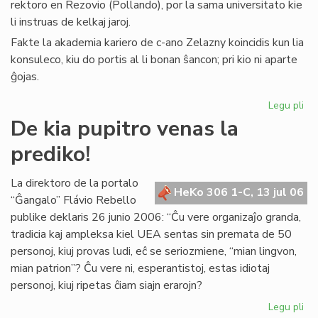
rektoro en Rezovio (Pollando), por la sama universitato kie
li instruas de kelkaj jaroj.
Fakte la akademia kariero de c-ano Zelazny koincidis kun lia
konsuleco, kiu do portis al li bonan ŝancon; pri kio ni aparte
ĝojas.
Legu pli
pri
La
De kia pupitro venas la
Ko
prediko!
far
uni
rek
La direktoro de la portalo
HeKo 306 1-C, 13 jul 06
“Ĝangalo” Flávio Rebello
publike deklaris 26 junio 2006: “Ĉu vere organizaĵo granda,
tradicia kaj ampleksa kiel UEA sentas sin premata de 50
personoj, kiuj provas ludi, eĉ se seriozmiene, “mian lingvon,
mian patrion”? Ĉu vere ni, esperantistoj, estas idiotaj
personoj, kiuj ripetas ĉiam siajn erarojn?
Legu pli
pri