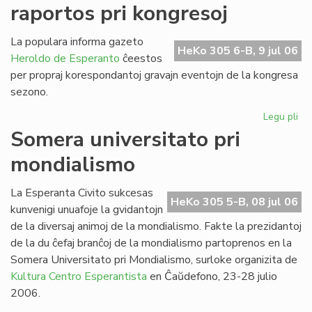
raportos pri kongresoj
de
SU
20
La populara informa gazeto
HeKo 305 6-B, 9 jul 06
Heroldo de Esperanto
ĉeestos
per propraj korespondantoj gravajn eventojn de la kongresa
sezono.
Legu pli
pri
He
Somera universitato pri
de
mondialismo
Es
ra
pri
La Esperanta Civito sukcesas
HeKo 305 5-B, 08 jul 06
ko
kunvenigi unuafoje la gvidantojn
de la diversaj animoj de la mondialismo. Fakte la prezidantoj
de la du ĉefaj branĉoj de la mondialismo partoprenos en la
Somera Universitato pri Mondialismo, surloke organizita de
Kultura Centro Esperantista
en Ĉaŭdefono, 23-28 julio
2006.