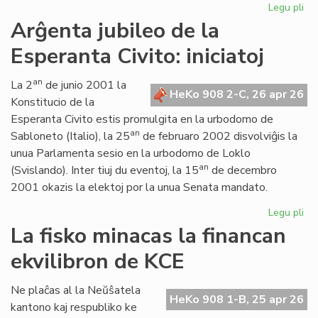
Legu pli
pri
Ko
Arĝenta jubileo de la
pli
Esperanta Civito: iniciatoj
da
els
en
an
La 2
de junio 2001 la
HeKo 908 2-C, 26 apr 26
mi
Konstitucio de la
Esperanta Civito estis promulgita en la urbodomo de
an
Sabloneto (Italio), la 25
de februaro 2002 disvolviĝis la
unua Parlamenta sesio en la urbodomo de Loklo
an
(Svislando). Inter tiuj du eventoj, la 15
de decembro
2001 okazis la elektoj por la unua Senata mandato.
Legu pli
pri
Ar
La fisko minacas la financan
jub
ekvilibron de KCE
de
la
Es
Ne plaĉas al la Neŭŝatela
HeKo 908 1-B, 25 apr 26
Civ
kantono kaj respubliko ke
ini