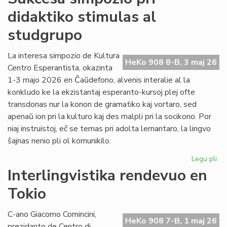
As
didaktiko stimulas al
de
LF-
studgrupo
ko
pri
La interesa simpozio de Kultura
no
HeKo 908 8-B, 3 maj 26
Centro Esperantista, okazinta
Tri
La
1-3 majo 2026 en Ĉaŭdefono, alvenis interalie al la
konkludo ke la ekzistantaj esperanto-kursoj plej ofte
transdonas nur la konon de gramatiko kaj vortaro, sed
apenaŭ ion pri la kulturo kaj des malpli pri la socikono. Por
niaj instruistoj, eĉ se temas pri adolta lernantaro, la lingvo
ŝajnas nenio pli ol komunikilo.
Legu pli
pri
Su
Interlingvistika rendevuo en
si
Tokio
pri
did
sti
C-ano Giacomo Comincini,
HeKo 908 7-B, 1 maj 26
al
prezidanto de Centro di