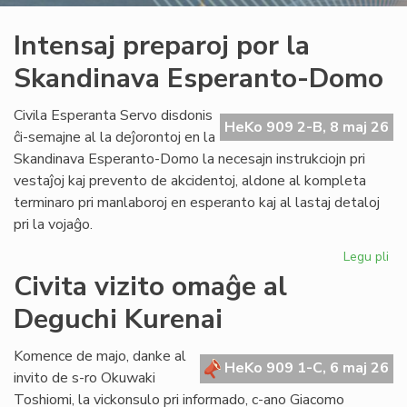
Intensaj preparoj por la
Skandinava Esperanto-Domo
Civila Esperanta Servo disdonis
HeKo 909 2-B, 8 maj 26
ĉi-semajne al la deĵorontoj en la
Skandinava Esperanto-Domo la necesajn instrukciojn pri
vestaĵoj kaj prevento de akcidentoj, aldone al kompleta
terminaro pri manlaboroj en esperanto kaj al lastaj detaloj
pri la vojaĝo.
Legu pli
pri
Int
Civita vizito omaĝe al
pre
Deguchi Kurenai
po
la
Sk
Komence de majo, danke al
HeKo 909 1-C, 6 maj 26
Es
invito de s-ro Okuwaki
Do
Toshiomi, la vickonsulo pri informado, c-ano Giacomo