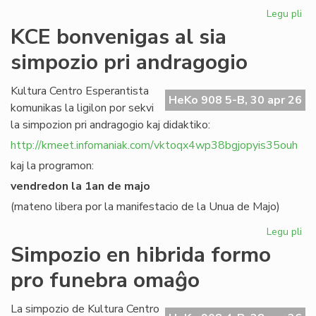
Legu pli
pri
Un
KCE bonvenigas al sia
de
simpozio pri andragogio
Maj
du
kon
Kultura Centro Esperantista
HeKo 908 5-B, 30 apr 26
dun
komunikas la ligilon por sekvi
la simpozion pri andragogio kaj didaktiko:
http://kmeet.infomaniak.com/vktoqx4wp38bgjopyis35ouh
kaj la programon:
vendredon la 1an de majo
(mateno libera por la manifestacio de la Unua de Majo)
Legu pli
pri
KC
Simpozio en hibrida formo
bo
pro funebra omaĝo
al
sia
si
La simpozio de Kultura Centro