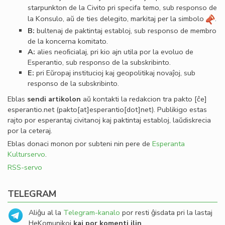
starpunkton de la Civito pri specifa temo, sub responso de
la Konsulo, aŭ de ties delegito, markitaj per la simbolo
.
B:
bultenaj de paktintaj establoj, sub responso de membro
de la koncerna komitato.
A:
alies neoﬁcialaj, pri kio ajn utila por la evoluo de
Esperantio, sub responso de la subskribinto.
E:
pri Eŭropaj institucioj kaj geopolitikaj novaĵoj, sub
responso de la subskribinto.
Eblas
sendi
artikolon
aŭ kontakti la redakcion tra
pakto
[ĉe]
esperantio
.
net
(pakto[at]esperantio[dot]net)
. Publikigo estas
rajto por esperantaj civitanoj kaj paktintaj establoj, laŭdiskrecia
por la ceteraj.
Eblas donaci monon por subteni nin pere de
Esperanta
Kulturservo
.
RSS-servo
TELEGRAM
Aliĝu al la
Telegram-kanalo
por resti ĝisdata pri la lastaj
HeKomunikoj
kaj por komenti ilin
.