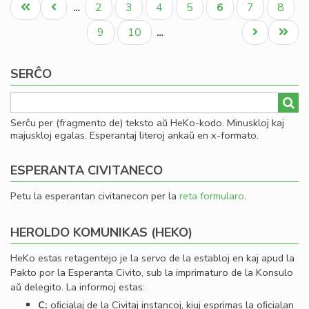
Pagination
Unua
Antaŭa
Paĝo
Paĝo
Paĝo
Paĝo
Aktuala
Paĝo
Paĝo
2
3
4
5
6
7
8
…
par
paĝo
paĝo
paĝo
la
Paĝo
Paĝo
Next
Last
9
10
…
fes
page
page
pr
SERĈO
la
Lib
Serĉu per (fragmento de) teksto aŭ HeKo-kodo. Minuskloj kaj
majuskloj egalas. Esperantaj literoj ankaŭ en x-formato.
ESPERANTA CIVITANECO
Petu la esperantan civitanecon per la
reta formularo
.
HEROLDO KOMUNIKAS (HEKO)
HeKo estas retagentejo je la servo de la establoj en kaj apud la
Pakto por la Esperanta Civito, sub la imprimaturo de la Konsulo
aŭ delegito. La informoj estas:
C:
oﬁcialaj de la Civitaj instancoj, kiuj esprimas la oﬁcialan