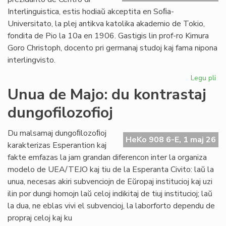
st
Interlinguistica, estis hodiaŭ akceptita en Soﬁa-
Universitato, la plej antikva katolika akademio de Tokio,
fondita de Pio la 10a en 1906. Gastigis lin prof-ro Kimura
Goro Christoph, docento pri germanaj studoj kaj fama nipona
interlingvisto.
Legu pli
pri
Int
Unua de Majo: du kontrastaj
re
dungofilozofioj
en
To
Du malsamaj dungoﬁlozoﬁoj
HeKo 908 6-E, 1 maj 26
karakterizas Esperantion kaj
fakte emfazas la jam grandan diferencon inter la organiza
modelo de UEA/TEJO kaj tiu de la Esperanta Civito: laŭ la
unua, necesas akiri subvenciojn de Eŭropaj institucioj kaj uzi
ilin por dungi homojn laŭ celoj indikitaj de tiuj institucioj; laŭ
la dua, ne eblas vivi el subvencioj, la laborforto dependu de
propraj celoj kaj ku