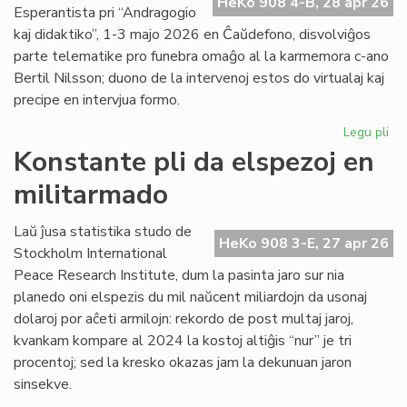
HeKo 908 4-B, 28 apr 26
pri
Esperantista pri “Andragogio
an
kaj didaktiko”, 1-3 majo 2026 en Ĉaŭdefono, disvolviĝos
parte telematike pro funebra omaĝo al la karmemora c-ano
Bertil Nilsson; duono de la intervenoj estos do virtualaj kaj
precipe en intervjua formo.
Legu pli
pri
Si
Konstante pli da elspezoj en
en
militarmado
hib
fo
pr
Laŭ ĵusa statistika studo de
HeKo 908 3-E, 27 apr 26
fu
Stockholm International
om
Peace Research Institute, dum la pasinta jaro sur nia
planedo oni elspezis du mil naŭcent miliardojn da usonaj
dolaroj por aĉeti armilojn: rekordo de post multaj jaroj,
kvankam kompare al 2024 la kostoj altiĝis “nur” je tri
procentoj; sed la kresko okazas jam la dekunuan jaron
sinsekve.