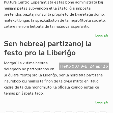
Kultura Centro Esperantista estas bone administrata kaj
neniam petas subvencion el la ŝtato: ĝiaj impostaj
pretendoj, bazitaj nur sur la proprieto de kvaretaĝa domo,
malekvilibrigas la spezkalkulon de la neproﬁtcela societo,
cetere neniom helpata de la malnova Esperantio.
Legu pli
pri
La
Sen hebreaj partizanoj la
fis
festo pro la Liberiĝo
mi
la
fi
Morgaŭ la kutima hebrea
HeKo 907 9-B, 24 apr 26
ekv
delegacio ne partoprenos en
de
la ĉiujaraj festoj pro la Liberiĝo, per la norditala partizana
KC
insurekcio kiu markis la ﬁnon de la civila milito en Italio,
kadre de la dua mondmilito: la oﬁciala klarigo estas ke
temas pri ŝabata tago.
Legu pli
pri
Se
he