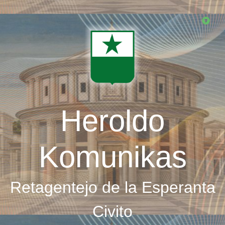
Skip
to
main
content
Heroldo
Komunikas
Retagentejo de la Esperanta
Civito