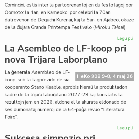
Comincini, estis inter la partoprenantoj en du festotagoj por
Oomoto: la 4an, en Kameoko, por celebri la 70an
datrevenon de Deguchi Kurenai; kaj la 5an, en Ajabeo, okaze
de la ĉiujara Granda Printempa Festivalo (
Miroku Taisai
).
Legu pli
pri
Civ
La Asembleo de LF-koop pri
viz
nova Trijara Laborplano
om
al
De
La ĝenerala Asembleo de LF-
HeKo 908 9-8, 4 maj 26
Ku
koop, sub la tagprezido de sia
kooperanto Stano Keable, aprobis hieraŭ la produktadon
kadre de la trijara laborplano 2027-29 kaj konstatis la
rezultojn jam en 2026, aldone al la akurata eldonado de
ses dumonataj numeroj de la 64-paĝa revuo “Literatura
Foiro”.
Legu pli
pri
La
Sukcesa simpozio pri