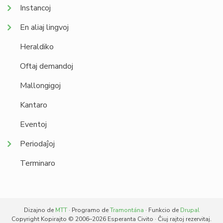
Instancoj
En aliaj lingvoj
Heraldiko
Oftaj demandoj
Mallongigoj
Kantaro
Eventoj
Periodaĵoj
Terminaro
Dizajno de
MTT
· Programo de
Tramontána
· Funkcio de
Drupal
Copyright Kopirajto © 2006–2026 Esperanta Civito · Ĉiuj rajtoj rezervitaj.