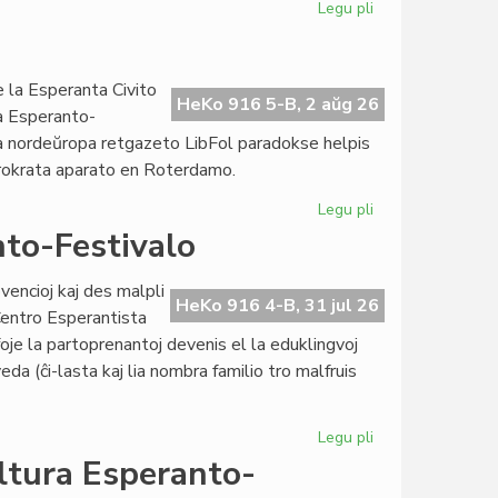
Legu pli
pri
Kongresoj
kaj
Domoj:
 la Esperanta Civito
rivalte
HeKo 916 5-B, 2 aŭg 26
ra Esperanto-
aŭ
ma nordeŭropa retgazeto LibFol paradokse helpis
rivale?
urokrata aparato en Roterdamo.
Legu pli
pri
La
to-Festivalo
parodokso
de
vencioj kaj des malpli
LibFol
HeKo 916 4-B, 31 jul 26
 Centro Esperantista
foje la partoprenantoj devenis el la eduklingvoj
veda (ĉi-lasta kaj lia nombra familio tro malfruis
Legu pli
pri
Sukcesa
ltura Esperanto-
15a