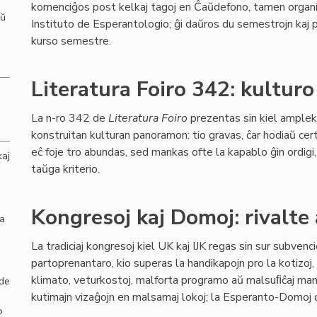
komenciĝos post kelkaj tagoj en Ĉaŭdefono, tamen organi
aŭ
Instituto de Esperantologio; ĝi daŭros du semestrojn kaj 
kurso semestre.
Literatura Foiro 342: kulturo
La n-ro 342 de
Literatura Foiro
prezentas sin kiel amplek
konstruitan kulturan panoramon: tio gravas, ĉar hodiaŭ ce
eĉ foje tro abundas, sed mankas ofte la kapablo ĝin ordigi, 
kaj
taŭga kriterio.
Kongresoj kaj Domoj: rivalte 
la
La tradiciaj kongresoj kiel UK kaj IJK regas sin sur subvenc
partoprenantaro, kio superas la handikapojn pro la kotizoj
klimato, veturkostoj, malforta programo aŭ malsuﬁĉaj manĝo
 de
kutimajn vizaĝojn en malsamaj lokoj; la Esperanto-Domoj d
o