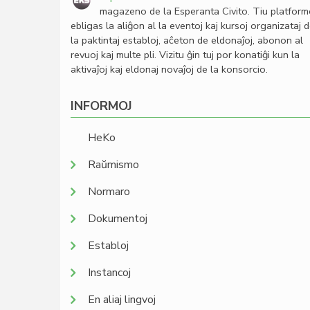
magazeno de la Esperanta Civito. Tiu platfor
ebligas la aliĝon al la eventoj kaj kursoj organizataj 
la paktintaj establoj, aĉeton de eldonaĵoj, abonon al
revuoj kaj multe pli. Vizitu ĝin tuj por konatiĝi kun la
aktivaĵoj kaj eldonaj novaĵoj de la konsorcio.
INFORMOJ
HeKo
Raŭmismo
Normaro
Dokumentoj
Establoj
Instancoj
En aliaj lingvoj