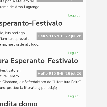
ita por la ateliero de
de
 dramo de Arno Lagrange.
Kultura
Esperanto-
Legu pli
pri
Festivalo
Talia
speranto-Festivalo
la
tria
o, kun prelegoj,
tago
HeKo 915 9-B, 27 jul 26
 ĉiam kun aprezata
de
 mil metroj de altitudo.
Kultura
Esperanto-
Legu pli
pri
Festivalo
Bunta
ra Esperanto-Festivalo
dua
tago
Festivalo en
de
HeKo 915 8-B, 26 jul 26
tura Centro
Kultura
 Giordano, kunĉefredaktoro de “Literatura Foiro”,
Esperanto-
uro, precipe la literaturaj periodaĵoj.
Festivalo
Legu pli
pri
Eminenta
endita domo
unua