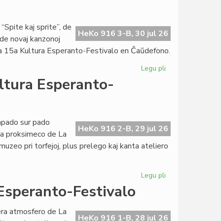
Kultura
Esperanto-
Festivalo
“Spite kaj sprite”, de
HeKo 916 3-B, 30 jul 26
 de novaj kanzonoj
e la 15a Kultura Esperanto-Festivalo en Ĉaŭdefono.
Legu pli
pri
Premiera
ultura Esperanto-
la
kvina
tago
de
mpado sur pado
HeKo 916 2-B, 29 jul 26
Kultura
 la proksimeco de La
Esperanto-
uzeo pri torfejoj, plus prelego kaj kanta ateliero
Festivalo
Legu pli
pri
Destresa
 Esperanto-Festivalo
la
kvara
era atmosfero de La
tago
HeKo 916 1-B, 28 jul 26