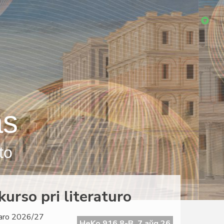
as
to
urso pri literaturo
 jaro 2026/27
HeKo 916 8-B, 7 aŭg 26