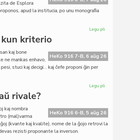
zita de Esplora
proponos, apud la institucia, po unu monograﬁa
Legu pli
pri
Novaĵo
 kun kriterio
en
la
san kaj bone
programo
HeKo 916 7-B, 6 aŭg 26
rte ne mankas enhavo,
de
pesi, stuci kaj decigi… kaj ĉefe proponi ĝin per
la
kurso
pri
Legu pli
pri
literaturo
Literatura
aŭ rivale?
Foiro
342:
ioj kaj nombra
kulturo
HeKo 916 6-B, 5 aŭg 26
, tro (mal)varma
kun
j (kvante kaj kvalite), nome de la ĝojo retrovi la
kriterio
evas rezisti proponante la inverson.