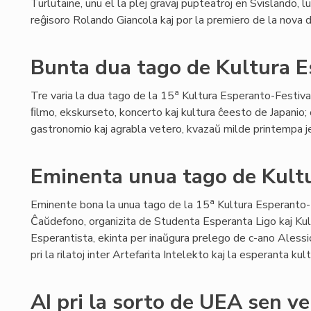
Turlutaine, unu el la plej gravaj pupteatroj en Svislando, lu
reĝisoro Rolando Giancola kaj por la premiero de la nova
Bunta dua tago de Kultura E
a
Tre varia la dua tago de la 15
Kultura Esperanto-Festival
ﬁlmo, ekskurseto, koncerto kaj kultura ĉeesto de Japanio;
gastronomio kaj agrabla vetero, kvazaŭ milde printempa je
Eminenta unua tago de Kultu
a
Eminente bona la unua tago de la 15
Kultura Esperanto-
Ĉaŭdefono, organizita de Studenta Esperanta Ligo kaj Kul
Esperantista, ekinta per inaŭgura prelego de c-ano Alessio
pri la rilatoj inter Artefarita Intelekto kaj la esperanta kult
AI pri la sorto de UEA sen v