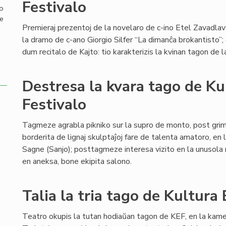
Festivalo
mo
de
Premieraj prezentoj de la novelaro de c-ino Etel Zavadlav 
la dramo de c-ano Giorgio Silfer “La dimanĉa brokantisto”;
dum recitalo de Kajto: tio karakterizis la kvinan tagon d
Destresa la kvara tago de K
Festivalo
Tagmeze agrabla pikniko sur la supro de monto, post gri
borderita de lignaj skulptaĵoj fare de talenta amatoro, en
Sagne (Sanjo); posttagmeze interesa vizito en la unusola m
en aneksa, bone ekipita salono.
Talia la tria tago de Kultura
Teatro okupis la tutan hodiaŭan tagon de KEF, en la kam