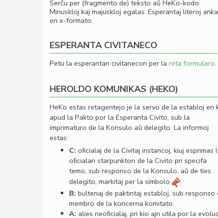
Serĉu per (fragmento de) teksto aŭ HeKo-kodo.
Minuskloj kaj majuskloj egalas. Esperantaj literoj ank
en x-formato.
ESPERANTA CIVITANECO
Petu la esperantan civitanecon per la
reta formularo
.
HEROLDO KOMUNIKAS (HEKO)
HeKo estas retagentejo je la servo de la establoj en 
apud la Pakto por la Esperanta Civito, sub la
imprimaturo de la Konsulo aŭ delegito. La informoj
estas:
C:
oﬁcialaj de la Civitaj instancoj, kiuj esprimas 
oﬁcialan starpunkton de la Civito pri specifa
temo, sub responso de la Konsulo, aŭ de ties
delegito, markitaj per la simbolo
.
B:
bultenaj de paktintaj establoj, sub responso
membro de la koncerna komitato.
A:
alies neoﬁcialaj, pri kio ajn utila por la evolu