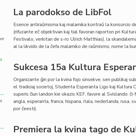
La parodokso de LibFol
,
Esence antiraŭmisma kaj malamika kontraŭ la konsorcio de
(rifuzante eĉ objektivan kaj tial favoran raporton pri Kultu
por
Festivalo, verkitan de s-ro Ulrich Matthias), la skandale
al la likvido de la ĉefa malamiko de raŭmismo, nome la b
a
Sukcesa 15a Kultura Esperan
Organizante ĝin por la kvina fojo sinsekve, sen publikaj sub
el tradiciaj societoj, Studenta Esperanta Ligo kaj Kultura
superis ĉiun landon kie okazis KEF, favore al Svislando: ĉi-
ri
angla, esperanta, franca, hispana, itala, nederlanda, rusa, s
por ĉeesti).
Premiera la kvina tago de Ku