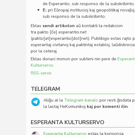
de Esperantio, sub responso de la subskribinto.
E:
pri Eŭropaj institucioj kaj geopolitikaj novaĵoj
sub responso de la subskribinto.
Eblas
sendi
artikolon
aŭ kontakti la redakcion
tra
pakto
[ĉe]
esperantio
.
net
(pakto[at]esperantio[dot]net)
. Publikigo estas rajto 
esperantaj civitanoj kaj paktintaj establoj, laŭdiskrecia
por la ceteraj.
Eblas donaci monon por subteni nin pere de
Esperant
Kulturservo
.
RSS-servo
TELEGRAM
Aliĝu al la
Telegram-kanalo
por resti ĝisdata p
la lastaj HeKomunikoj
kaj por komenti ilin
.
ESPERANTA KULTURSERVO
Esperanta Kulturservo
estas la konsorcia