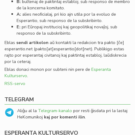
B:
bultenaj de paktintaj establoj, sub responso de membro
de la koncerna komitato.
A:
alies neoﬁcialaj, pri kio ajn utila por la evoluo de
Esperantio, sub responso de la subskribinto.
E:
pri Eŭropaj institucioj kaj geopolitikaj novaĵoj, sub
responso de la subskribinto.
Eblas
sendi
artikolon
aŭ kontakti la redakcion tra
pakto
[ĉe]
esperantio
.
net
(pakto[at]esperantio[dot]net)
. Publikigo estas
rajto por esperantaj civitanoj kaj paktintaj establoj, laŭdiskrecia
por la ceteraj.
Eblas donaci monon por subteni nin pere de
Esperanta
Kulturservo
.
RSS-servo
TELEGRAM
Aliĝu al la
Telegram-kanalo
por resti ĝisdata pri la lastaj
HeKomunikoj
kaj por komenti ilin
.
ESPERANTA KULTURSERVO