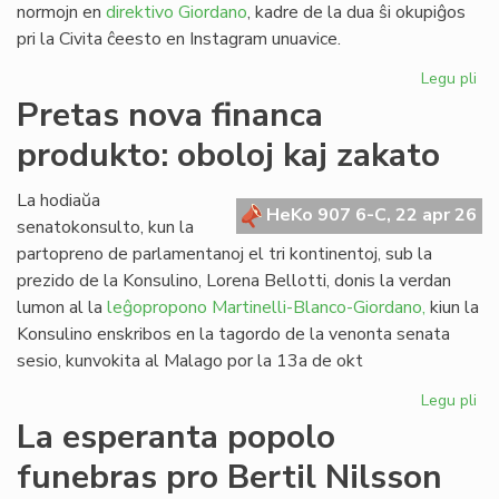
normojn en
direktivo Giordano
, kadre de la dua ŝi okupiĝos
pri la Civita ĉeesto en Instagram unuavice.
Legu pli
pri
Vi
Pretas nova financa
Pic
produkto: oboloj kaj zakato
de
kom
al
La hodiaŭa
HeKo 907 6-C, 22 apr 26
vi
senatokonsulto, kun la
partopreno de parlamentanoj el tri kontinentoj, sub la
prezido de la Konsulino, Lorena Bellotti, donis la verdan
lumon al la
leĝopropono Martinelli-Blanco-Giordano,
kiun la
Konsulino enskribos en la tagordo de la venonta senata
sesio, kunvokita al Malago por la 13a de okt
Legu pli
pri
Pr
La esperanta popolo
no
funebras pro Bertil Nilsson
fi
pro