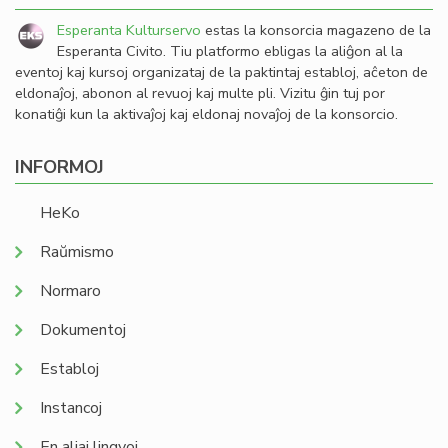
Esperanta Kulturservo
estas la konsorcia magazeno de la
Esperanta Civito. Tiu platformo ebligas la aliĝon al la
eventoj kaj kursoj organizataj de la paktintaj establoj, aĉeton de
eldonaĵoj, abonon al revuoj kaj multe pli. Vizitu ĝin tuj por
konatiĝi kun la aktivaĵoj kaj eldonaj novaĵoj de la konsorcio.
INFORMOJ
HeKo
Raŭmismo
Normaro
Dokumentoj
Establoj
Instancoj
En aliaj lingvoj