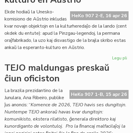
en
la
Ekde hodiaŭ la Unesko-
HeKo 907 2-E, 16 apr 26
apr
komisiono de Aŭstrio inkludas
He
kvar novajn objektojn en la kulturheredaĵo de la lando (cent
23
okdek du entute): apud la Pinzgau-legendoj, la permana
oraĵfabrikado, la uzo kaj disvastigo de la brajla skribo estas
ankaŭ la esperanto-kulturo en Aŭstrio.
Legu pli
pri
Ag
TEJO maldungas preskaŭ
pri
ĉiun oficiston
la
es
kul
La brazila prezidantino de la
HeKo 907 1-B, 15 apr 26
en
Junulara, Ana Ribeiro, publike
Aŭs
ĵus anoncis: “
Komence de 2026, TEJO havis ses dungitojn.
Nuntempe TEJO ankoraŭ havas kvar dungitojn:
komunikisto, ekstera rilatisto, ĝenerala direktoro kaj
kunordiganto de volontuloj. Pro la ﬁnancaj malfacilaĵoj la