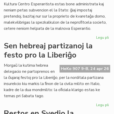
ini
Kultura Centro Esperantista estas bone administrata kaj
neniam petas subvencion el la ŝtato: ĝiaj impostaj
pretendoj, bazitaj nur sur la proprieto de kvaretaĝa domo,
malekvilibrigas la spezkalkulon de la neproﬁtcela societo,
cetere neniom helpata de la malnova Esperantio.
Legu pli
pri
La
Sen hebreaj partizanoj la
fis
festo pro la Liberiĝo
mi
la
fi
Morgaŭ la kutima hebrea
HeKo 907 9-B, 24 apr 26
ekv
delegacio ne partoprenos en
de
la ĉiujaraj festoj pro la Liberiĝo, per la norditala partizana
KC
insurekcio kiu markis la ﬁnon de la civila milito en Italio,
kadre de la dua mondmilito: la oﬁciala klarigo estas ke
temas pri ŝabata tago.
Legu pli
pri
Se
Restos en Svedio la