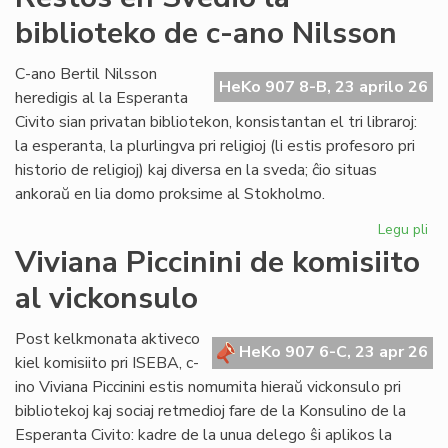
he
biblioteko de c-ano Nilsson
par
la
fes
C-ano Bertil Nilsson
HeKo 907 8-B, 23 aprilo 26
pr
heredigis al la Esperanta
la
Civito sian privatan bibliotekon, konsistantan el tri libraroj:
Lib
la esperanta, la plurlingva pri religioj (li estis profesoro pri
historio de religioj) kaj diversa en la sveda; ĉio situas
ankoraŭ en lia domo proksime al Stokholmo.
Legu pli
pri
Re
Viviana Piccinini de komisiito
en
al vickonsulo
Sv
la
bib
Post kelkmonata aktiveco
HeKo 907 6-C, 23 apr 26
de
kiel komisiito pri ISEBA, c-
c-
ino Viviana Piccinini estis nomumita hieraŭ vickonsulo pri
an
bibliotekoj kaj sociaj retmedioj fare de la Konsulino de la
Ni
Esperanta Civito: kadre de la unua delego ŝi aplikos la