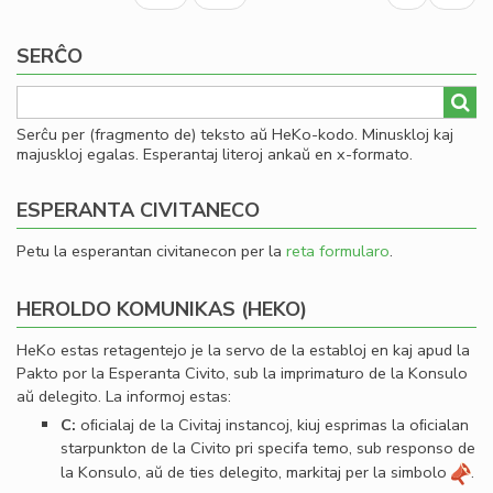
20
page
page
-
SERĈO
LF-
ko
me
Serĉu per (fragmento de) teksto aŭ HeKo-kodo. Minuskloj kaj
majuskloj egalas. Esperantaj literoj ankaŭ en x-formato.
ESPERANTA CIVITANECO
Petu la esperantan civitanecon per la
reta formularo
.
HEROLDO KOMUNIKAS (HEKO)
HeKo estas retagentejo je la servo de la establoj en kaj apud la
Pakto por la Esperanta Civito, sub la imprimaturo de la Konsulo
aŭ delegito. La informoj estas:
C:
oﬁcialaj de la Civitaj instancoj, kiuj esprimas la oﬁcialan
starpunkton de la Civito pri specifa temo, sub responso de
la Konsulo, aŭ de ties delegito, markitaj per la simbolo
.