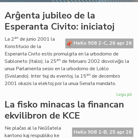
Arĝenta jubileo de la
Esperanta Civito: iniciatoj
an
La 2
de junio 2001 la
HeKo 908 2-C, 26 apr 26
Konstitucio de la
Esperanta Civito estis promulgita en la urbodomo de
an
Sabloneto (Italio), la 25
de februaro 2002 disvolviĝis la
unua Parlamenta sesio en la urbodomo de Loklo
an
(Svislando). Inter tiuj du eventoj, la 15
de decembro
2001 okazis la elektoj por la unua Senata mandato.
Legu pli
pri
Ar
La fisko minacas la financan
jub
ekvilibron de KCE
de
la
Es
Ne plaĉas al la Neŭŝatela
HeKo 908 1-B, 25 apr 26
Civ
kantono kaj respubliko ke