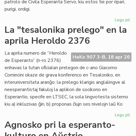
patrolo de Civila Esperanta Servo, kiu estos tie por ripari,
purigi, ordigi.
Legu pli
pri
Gr
La "tesalonika prelego" en la
dec
aprila Heroldo 2376
pri
Es
Do
La aprila numero de “Heroldo
HeKo 907 3-B, 18 apr 26
de Esperanto” (n-ro 2376)
enhavas la tutan oﬁcialan prelegon de c-ano Giacomo
Comincini okaze de grava konferenco en Tesaloniko, en
interuniversitata aranĝo: la prelego klarigis anglalingve al
neesperantistaj fakuloj la aplikon de socikono en
Esperantio, specife en LTSEC, la sola lingvotesta sistemo
kiu a) inkluzivas ĝin, b) proponas ĉiujn ses nivelojn laŭ Ko
Legu pli
pri
La
Agnosko pri la esperanto-
"te
kulturo en Aŭstrio
pr