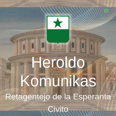
Skip
to
main
content
Heroldo
Komunikas
Retagentejo de la Esperanta
Civito