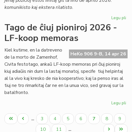
jenaj pozicioj estos ﬁnitaj ĝis la ﬁno de aprilo 2026:
komunikisto kaj ekstera rilatisto.
Legu pli
pri
TE
Tago de ĉiuj pioniroj 2026 -
ma
LF-koop memoras
pr
ĉiu
ofi
Kiel kutime, en la datreveno
HeKo 906 9-B, 14 apr 26
de la morto de Zamenhof,
Civita festotago, ankaŭ LF-koop memoras pri ĉiuj pioniroj
kiuj adiaŭis nin dum la lastaj monatoj, specife tiuj helpintaj
al la vivo kaj kresko de nia kooperativo; kaj la penso iras al
tiuj ne tro rimarkitaj ĉar ne en la unua vico, sed gravaj sur la
batalfronto.
Legu pli
pri
Ta
Pagination
de
Unua
Antaŭa
Paĝo
Paĝo
Paĝo
Paĝo
Aktuala
Paĝo
Paĝo
3
4
5
6
7
8
9
…
ĉiuj
paĝo
paĝo
paĝo
pio
Paĝo
Paĝo
Next
Last
10
11
…