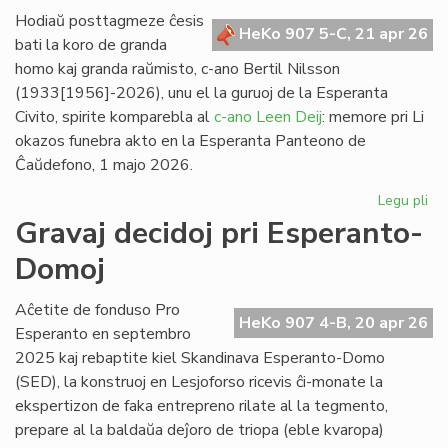
obo
Hodiaŭ posttagmeze ĉesis
HeKo 907 5-C, 21 apr 26
kaj
bati la koro de granda
za
homo kaj granda raŭmisto, c-ano Bertil Nilsson
(1933[1956]-2026), unu el la guruoj de la Esperanta
Civito, spirite komparebla al
c-ano Leen Deij
: memore pri Li
okazos funebra akto en la Esperanta Panteono de
Ĉaŭdefono, 1 majo 2026.
Legu pli
pri
La
Gravaj decidoj pri Esperanto-
es
Domoj
po
fu
pr
Aĉetite de fonduso Pro
HeKo 907 4-B, 20 apr 26
Ber
Esperanto en septembro
Ni
2025 kaj rebaptite kiel Skandinava Esperanto-Domo
(SED), la konstruoj en Lesjoforso ricevis ĉi-monate la
ekspertizon de faka entrepreno rilate al la tegmento,
prepare al la baldaŭa deĵoro de triopa (eble kvaropa)