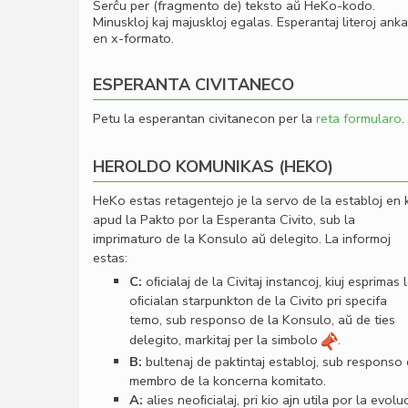
Serĉu per (fragmento de) teksto aŭ HeKo-kodo.
Minuskloj kaj majuskloj egalas. Esperantaj literoj ank
en x-formato.
ESPERANTA CIVITANECO
Petu la esperantan civitanecon per la
reta formularo
.
HEROLDO KOMUNIKAS (HEKO)
HeKo estas retagentejo je la servo de la establoj en 
apud la Pakto por la Esperanta Civito, sub la
imprimaturo de la Konsulo aŭ delegito. La informoj
estas:
C:
oﬁcialaj de la Civitaj instancoj, kiuj esprimas 
oﬁcialan starpunkton de la Civito pri specifa
temo, sub responso de la Konsulo, aŭ de ties
delegito, markitaj per la simbolo
.
B:
bultenaj de paktintaj establoj, sub responso
membro de la koncerna komitato.
A:
alies neoﬁcialaj, pri kio ajn utila por la evolu