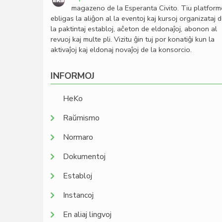
magazeno de la Esperanta Civito. Tiu platfor
ebligas la aliĝon al la eventoj kaj kursoj organizataj 
la paktintaj establoj, aĉeton de eldonaĵoj, abonon al
revuoj kaj multe pli. Vizitu ĝin tuj por konatiĝi kun la
aktivaĵoj kaj eldonaj novaĵoj de la konsorcio.
INFORMOJ
HeKo
Raŭmismo
Normaro
Dokumentoj
Establoj
Instancoj
En aliaj lingvoj