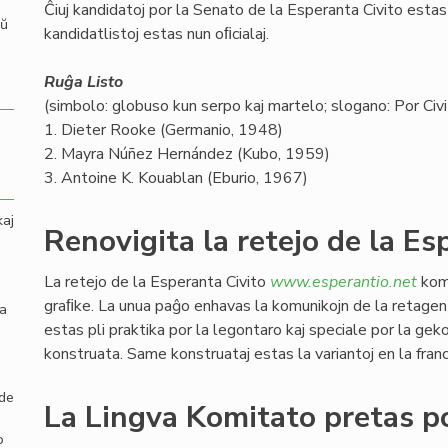
Ĉiuj kandidatoj por la Senato de la Esperanta Civito estas v
aŭ
kandidatlistoj estas nun oﬁcialaj.
Ruĝa Listo
(simbolo: globuso kun serpo kaj martelo; slogano: Por Civit
1. Dieter Rooke (Germanio, 1948)
2. Mayra Núñez Hernández (Kubo, 1959)
3. Antoine K. Kouablan (Eburio, 1967)
kaj
Renovigita la retejo de la Es
La retejo de la Esperanta Civito
www.esperantio.net
komp
graﬁke. La unua paĝo enhavas la komunikojn de la retagen
la
estas pli praktika por la legontaro kaj speciale por la gek
konstruata. Same konstruataj estas la variantoj en la franc
 de
La Lingva Komitato pretas po
o