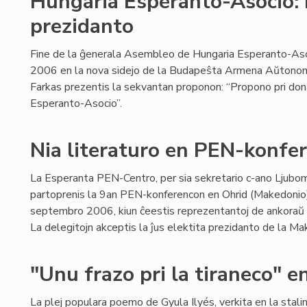
Hungaria Esperanto-Asocio:
prezidanto
Fine de la ĝenerala Asembleo de Hungaria Esperanto-As
2006 en la nova sidejo de la Budapeŝta Armena Aŭtonomio
Farkas prezentis la sekvantan proponon: “Propono pri don
Esperanto-Asocio”.
Nia literaturo en PEN-konfe
La Esperanta PEN-Centro, per sia sekretario c-ano Ljubomi
partoprenis la 9an PEN-konferencon en Ohrid (Makedonio
septembro 2006, kiun ĉeestis reprezentantoj de ankoraŭ 
La delegitojn akceptis la ĵus elektita prezidanto de la M
"Unu frazo pri la tiraneco" 
La plej populara poemo de Gyula Ilyés, verkita en la stal