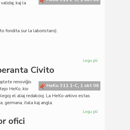
alidaj, kaj la
o fondita sur la laboristaro):
Legu pli
pri
Senato:
peranta Civito
la
kandidatlistoj
lete renoviĝis
estas
HeKo 311 1-C, 1 okt 06
tejo HeKo, kio
definitivaj
olegoj el aliaj redakcioj. La HeKo-arkivo estas
a, germana, itala kaj angla.
Legu pli
pri
Renovigita
r ofici
la
retejo