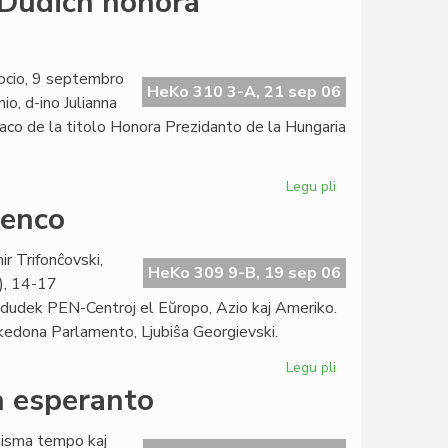
 Dudich honora
konferenco
2008
de
PEN
ocio, 9 septembro
HeKo 310 3-A, 21 sep 06
Internacia
, d-ino Julianna
aco de la titolo Honora Prezidanto de la Hungaria
Legu pli
pri
Hungaria
renco
Esperanto-
Asocio:
r Trifonĉovski,
Dudich
HeKo 309 9-B, 19 sep 06
), 14-17
honora
dudek PEN-Centroj el Eŭropo, Azio kaj Ameriko.
prezidanto
akedona Parlamento, Ljubiŝa Georgievski.
Legu pli
pri
Nia
en esperanto
literaturo
en
inisma tempo kaj