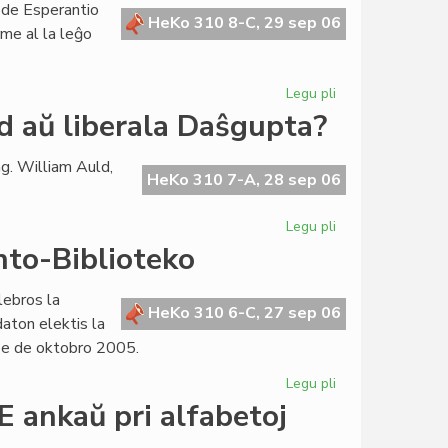
 de Esperantio
de
HeKo 310 8-C, 29 sep 06
rme al la leĝo
la
Esperanta
Civito
Legu pli
pri
La
d aŭ liberala Daŝgupta?
Lingva
Komitato
g. William Auld,
pretas
HeKo 310 7-A, 28 sep 06
por
ofici
Legu pli
pri
Ortografie:
nto-Biblioteko
konservativa
Auld
lebros la
aŭ
HeKo 310 6-C, 27 sep 06
aton elektis la
liberala
ze de oktobro 2005.
Daŝgupta?
Legu pli
pri
Internacia
 ankaŭ pri alfabetoj
Tago
de