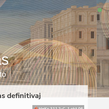
as
to
s definitivaj
HeKo 311 2-C, 1 okt 06