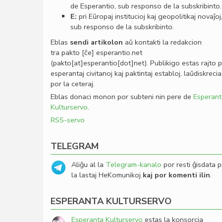
de Esperantio, sub responso de la subskribinto.
E:
pri Eŭropaj institucioj kaj geopolitikaj novaĵoj
sub responso de la subskribinto.
Eblas
sendi
artikolon
aŭ kontakti la redakcion
tra
pakto
[ĉe]
esperantio
.
net
(pakto[at]esperantio[dot]net)
. Publikigo estas rajto 
esperantaj civitanoj kaj paktintaj establoj, laŭdiskrecia
por la ceteraj.
Eblas donaci monon por subteni nin pere de
Esperant
Kulturservo
.
RSS-servo
TELEGRAM
Aliĝu al la
Telegram-kanalo
por resti ĝisdata p
la lastaj HeKomunikoj
kaj por komenti ilin
.
ESPERANTA KULTURSERVO
Esperanta Kulturservo
estas la konsorcia