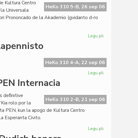
e Kultura Centro
la
HeKo 310 5-B, 26 sep 06
 la Universala
Esperanto-
 pri Prononcado de la Akademio (gvidanto d-ro
Biblioteko
Legu pli
pri
La
lapennisto
Kultura
Semajnfino
de
HeKo 310 4-A, 22 sep 06
KCE
Legu pli
pri
ankaŭ
Pri
PEN Internacia
pri
Ivo
alfabetoj
Lapenna
s deﬁnitive
kaj
HeKo 310 2-B, 21 sep 06
Kia rolo por la
hungara
nta PEN, kun la apogo de Kultura Centro
lapennisto
la Esperanta Civito.
Legu pli
pri
Eŭropa