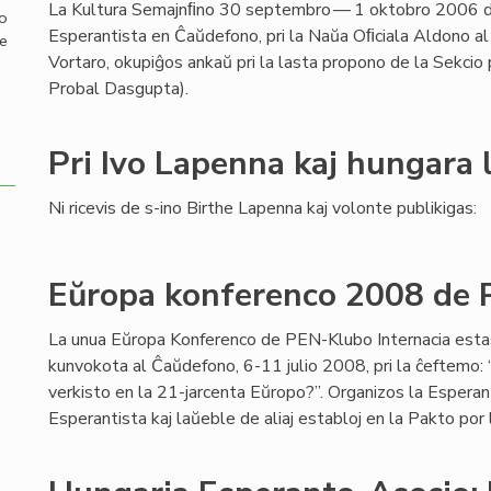
La Kultura Semajnﬁno 30 septembro — 1 oktobro 2006 d
mo
Esperantista en Ĉaŭdefono, pri la Naŭa Oﬁciala Aldono al
de
Vortaro, okupiĝos ankaŭ pri la lasta propono de la Sekcio
Probal Dasgupta).
Pri Ivo Lapenna kaj hungara 
Ni ricevis de s-ino Birthe Lapenna kaj volonte publikigas:
Eŭropa konferenco 2008 de 
La unua Eŭropa Konferenco de PEN-Klubo Internacia esta
kunvokota al Ĉaŭdefono, 6-11 julio 2008, pri la ĉeftemo: “
verkisto en la 21-jarcenta Eŭropo?”. Organizos la Espera
Esperantista kaj laŭeble de aliaj establoj en la Pakto por 