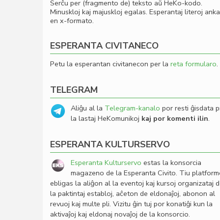
Serĉu per (fragmento de) teksto aŭ HeKo-kodo.
Minuskloj kaj majuskloj egalas. Esperantaj literoj ank
en x-formato.
ESPERANTA CIVITANECO
Petu la esperantan civitanecon per la
reta formularo
.
TELEGRAM
Aliĝu al la
Telegram-kanalo
por resti ĝisdata p
la lastaj HeKomunikoj
kaj por komenti ilin
.
ESPERANTA KULTURSERVO
Esperanta Kulturservo
estas la konsorcia
magazeno de la Esperanta Civito. Tiu platfor
ebligas la aliĝon al la eventoj kaj kursoj organizataj 
la paktintaj establoj, aĉeton de eldonaĵoj, abonon al
revuoj kaj multe pli. Vizitu ĝin tuj por konatiĝi kun la
aktivaĵoj kaj eldonaj novaĵoj de la konsorcio.