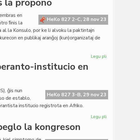
s la propono
membras en
HeKo 827 2-C, 28 nov 23
tro ﬁnis la
al la Konsulo, por ke li alvoku la paktintajn
kurecon en publikaj aranĝoj (kun)organizataj de
Legu pli
pri
Direktivo
eranto-institucio en
pri
sekureco:
pretas
la
), ĝis nun
HeKo 827 3-B, 29 nov 23
propono
uso de establo,
ntista institucio registrota en Afriko.
Legu pli
pri
Ĉu
Gbeglo la kongreson
unua
transkontinenta
la, kiel simptomo de