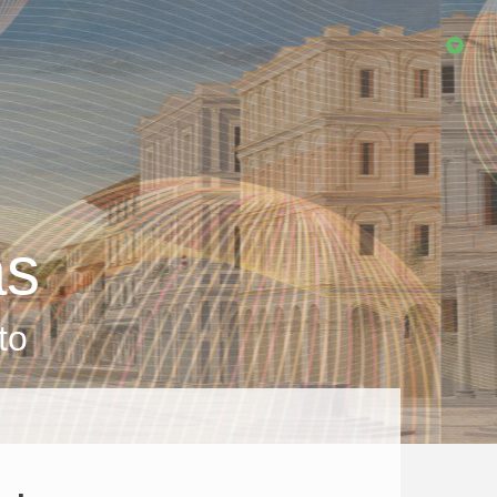
as
to