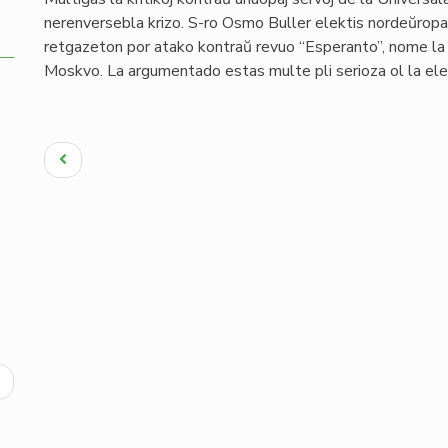
nerenversebla krizo. S-ro Osmo Buller elektis nordeŭrop
retgazeton por atako kontraŭ revuo “Esperanto”, nome la n
Moskvo. La argumentado estas multe pli serioza ol la elek
Pagination
Antaŭa
paĝo
ext
age