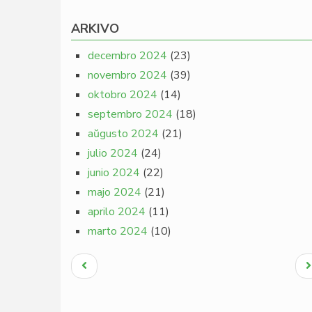
ARKIVO
decembro 2024
(23)
novembro 2024
(39)
oktobro 2024
(14)
septembro 2024
(18)
aŭgusto 2024
(21)
julio 2024
(24)
junio 2024
(22)
majo 2024
(21)
aprilo 2024
(11)
marto 2024
(10)
Pagination
Antaŭa
N
paĝo
p