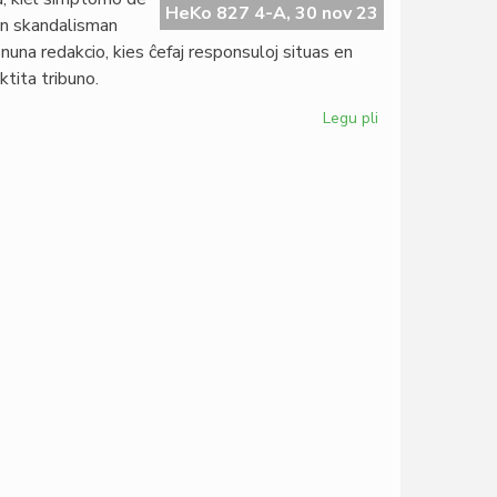
esperanto-
HeKo 827 4-A, 30 nov 23
an skandalisman
institucio
una redakcio, kies ĉefaj responsuloj situas en
en
tita tribuno.
Afriko?
Legu pli
pri
Buller
kritikas
la
organon,
Gbeglo
la
kongreson