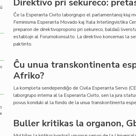
Direktivo pri sekureco: preta
aŭ
Ĉe la Esperanta Civito laborgrupo el parlamentanoj kiuj 
Feminisma Esperanta Movado kaj Itala Interlingvistika Cen
preparon de direktivopropono pri sekureco, baldaŭ liverota 
establojn al Forumokonsulto. La direktivo koncernas la se
paktinto.
Ĉu unua transkontinenta esp
ri
Afriko?
La kompleta sendependiĝo de Civila Esperanta Servo (CES
laborgrupo interna al la Esperanta Civito, sen la jura stat
povus konduki al la fondo de la unua transkontinenta espera
mo
de
Buller kritikas la organon, 
Multiĝas la kritikoj kontraŭ unuopaj servoj de la Universa