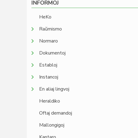
INFORMOJ
HeKo
Raŭmismo
Normaro
Dokumentoj
Establoj
Instancoj
En aliaj lingvoj
Heraldiko
Oftaj demandoj
Mallongigoj
Kantaro