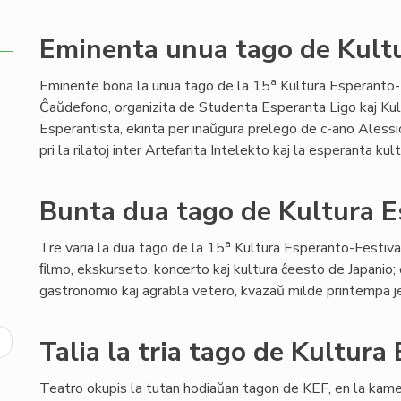
Eminenta unua tago de Kultu
a
Eminente bona la unua tago de la 15
Kultura Esperanto-
Ĉaŭdefono, organizita de Studenta Esperanta Ligo kaj Kul
Esperantista, ekinta per inaŭgura prelego de c-ano Alessio
pri la rilatoj inter Artefarita Intelekto kaj la esperanta kult
Bunta dua tago de Kultura E
a
Tre varia la dua tago de la 15
Kultura Esperanto-Festival
ﬁlmo, ekskurseto, koncerto kaj kultura ĉeesto de Japanio;
gastronomio kaj agrabla vetero, kvazaŭ milde printempa je
ext
Talia la tria tago de Kultura
age
Teatro okupis la tutan hodiaŭan tagon de KEF, en la kam