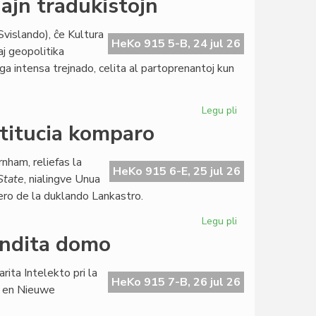
ajn tradukistojn
vislando), ĉe Kultura
HeKo 915 5-B, 24 jul 26
aj geopolitika
aga intensa trejnado, celita al partoprenantoj kun
Legu pli
pri
KCE
titucia komparo
trejnas
novajn
rnham, reliefas la
diplomatiajn
HeKo 915 6-E, 25 jul 26
State
, nialingve Unua
tradukistojn
iero de la duklando Lankastro.
Legu pli
pri
Aldona
endita domo
perspektivo
por
ita Intelekto pri la
konstitucia
HeKo 915 7-B, 26 jul 26
n en Nieuwe
komparo