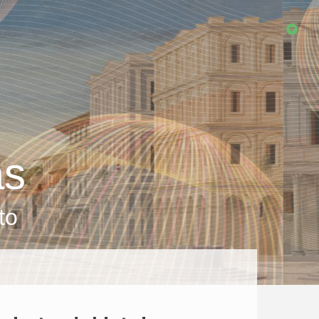
as
to