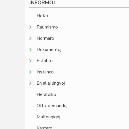
INFORMOJ
HeKo
Raŭmismo
Normaro
Dokumentoj
Establoj
Instancoj
En aliaj lingvoj
Heraldiko
Oftaj demandoj
Mallongigoj
Kantaro