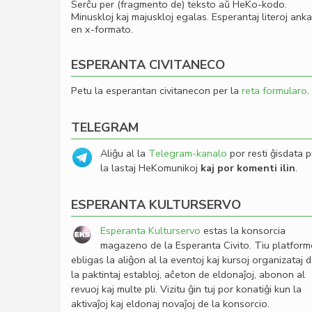
Serĉu per (fragmento de) teksto aŭ HeKo-kodo.
Minuskloj kaj majuskloj egalas. Esperantaj literoj ank
en x-formato.
ESPERANTA CIVITANECO
Petu la esperantan civitanecon per la
reta formularo
.
TELEGRAM
Aliĝu al la
Telegram-kanalo
por resti ĝisdata p
la lastaj HeKomunikoj
kaj por komenti ilin
.
ESPERANTA KULTURSERVO
Esperanta Kulturservo
estas la konsorcia
magazeno de la Esperanta Civito. Tiu platfor
ebligas la aliĝon al la eventoj kaj kursoj organizataj 
la paktintaj establoj, aĉeton de eldonaĵoj, abonon al
revuoj kaj multe pli. Vizitu ĝin tuj por konatiĝi kun la
aktivaĵoj kaj eldonaj novaĵoj de la konsorcio.