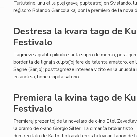
Turlutaine, unu el la plej gravaj pupteatroj en Svislando, lu
reĝisoro Rolando Giancola kaj por la premiero de la nova
Destresa la kvara tago de K
Festivalo
Tagmeze agrabla pikniko sur la supro de monto, post gri
borderita de lignaj skulptaĵoj fare de talenta amatoro, en
Sagne (Sanjo); posttagmeze interesa vizito en la unusola m
en aneksa, bone ekipita salono.
Premiera la kvina tago de Ku
Festivalo
Premieraj prezentoj de la novelaro de c-ino Etel Zavadlav 
la dramo de c-ano Giorgio Silfer “La dimanĉa brokantisto”;
dum recitalo de Kajto: tio karakterizis la kvinan tagon d