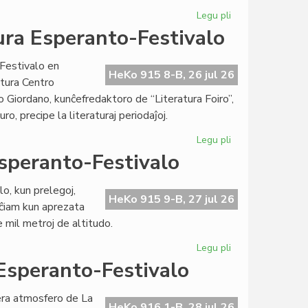
Legu pli
pri
AI
ra Esperanto-Festivalo
pri
la
Festivalo en
sorto
HeKo 915 8-B, 26 jul 26
tura Centro
de
 Giordano, kunĉefredaktoro de “Literatura Foiro”,
UEA
uro, precipe la literaturaj periodaĵoj.
sen
vendita
Legu pli
pri
domo
Eminenta
speranto-Festivalo
unua
tago
o, kun prelegoj,
de
HeKo 915 9-B, 27 jul 26
 ĉiam kun aprezata
Kultura
 mil metroj de altitudo.
Esperanto-
Festivalo
Legu pli
pri
Bunta
 Esperanto-Festivalo
dua
tago
era atmosfero de La
de
HeKo 916 1-B, 28 jul 26