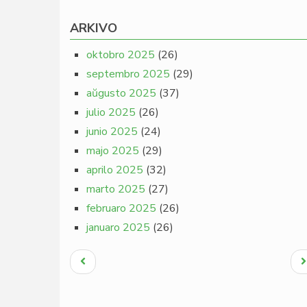
ARKIVO
oktobro 2025
(26)
septembro 2025
(29)
aŭgusto 2025
(37)
julio 2025
(26)
junio 2025
(24)
majo 2025
(29)
aprilo 2025
(32)
marto 2025
(27)
februaro 2025
(26)
januaro 2025
(26)
Pagination
Antaŭa
N
paĝo
p