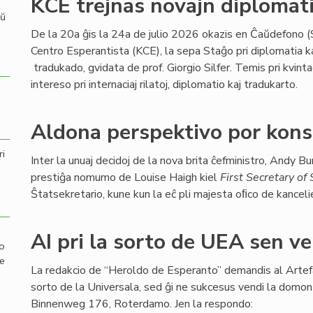
KCE trejnas novajn diplomati
aŭ
De la 20a ĝis la 24a de julio 2026 okazis en Ĉaŭdefono (S
Centro Esperantista (KCE), la sepa Staĝo pri diplomatia k
tradukado, gvidata de prof. Giorgio Silfer. Temis pri kvint
intereso pri internaciaj rilatoj, diplomatio kaj tradukarto.
Aldona perspektivo por kons
ri
Inter la unuaj decidoj de la nova brita ĉefministro, Andy Bu
prestiĝa nomumo de Louise Haigh kiel
First Secretary of 
Ŝtatsekretario, kune kun la eĉ pli majesta oﬁco de kancel
AI pri la sorto de UEA sen v
mo
de
La redakcio de “Heroldo de Esperanto” demandis al Artefar
sorto de la Universala, sed ĝi ne sukcesus vendi la domo
Binnenweg 176, Roterdamo. Jen la respondo: