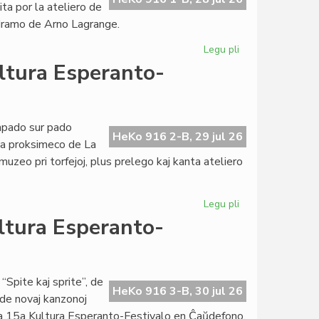
ita por la ateliero de
Kultura
 dramo de Arno Lagrange.
Esperanto-
Festivalo
Legu pli
pri
Talia
ultura Esperanto-
la
tria
tago
de
mpado sur pado
HeKo 916 2-B, 29 jul 26
Kultura
 la proksimeco de La
Esperanto-
uzeo pri torfejoj, plus prelego kaj kanta ateliero
Festivalo
Legu pli
pri
Destresa
ltura Esperanto-
la
kvara
tago
de
“Spite kaj sprite”, de
HeKo 916 3-B, 30 jul 26
Kultura
 de novaj kanzonoj
Esperanto-
e la 15a Kultura Esperanto-Festivalo en Ĉaŭdefono.