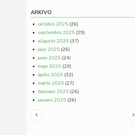
ARKIVO
oktobro 2025
(26)
septembro 2025
(29)
aŭgusto 2025
(37)
julio 2025
(26)
junio 2025
(24)
majo 2025
(29)
aprilo 2025
(32)
marto 2025
(27)
februaro 2025
(26)
januaro 2025
(26)
Pagination
Antaŭa
N
paĝo
p