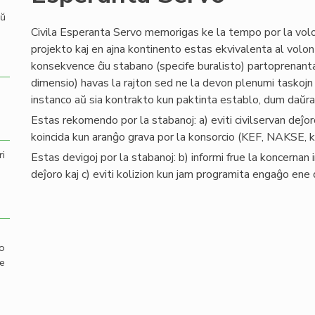
aŭ
Civila Esperanta Servo memorigas ke la tempo por la volo
projekto kaj en ajna kontinento estas ekvivalenta al volo
konsekvence ĉiu stabano (specife buralisto) partoprenant
dimensio) havas la rajton sed ne la devon plenumi taskojn 
instanco aŭ sia kontrakto kun paktinta establo, dum daŭra
Estas rekomendo por la stabanoj: a) eviti civilservan deĵ
koincida kun aranĝo grava por la konsorcio (KEF, NAKSE, k
ri
Estas devigoj por la stabanoj: b) informi frue la koncernan 
deĵoro kaj c) eviti kolizion kun jam programita engaĝo ene 
mo
de