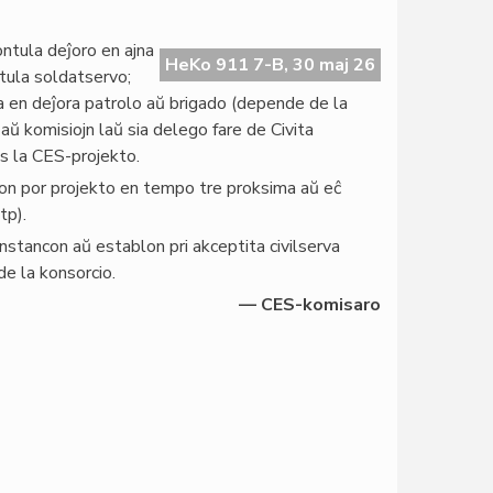
ntula deĵoro en ajna
HeKo 911 7-B, 30 maj 26
ntula soldatservo;
a en deĵora patrolo aŭ brigado (depende de la
aŭ komisiojn laŭ sia delego fare de Civita
s la CES-projekto.
oron por projekto en tempo tre proksima aŭ eĉ
tp).
instancon aŭ establon pri akceptita civilserva
de la konsorcio.
— CES-komisaro