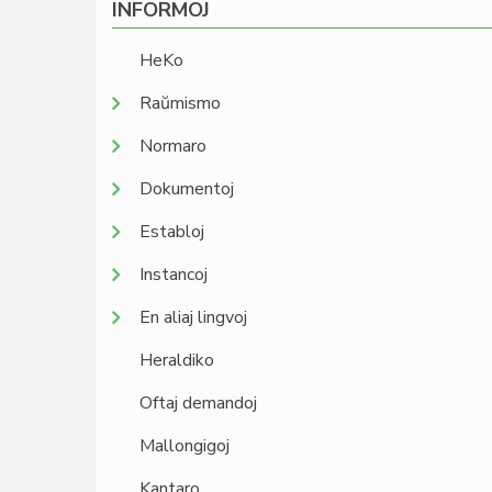
INFORMOJ
HeKo
Raŭmismo
Normaro
Dokumentoj
Establoj
Instancoj
En aliaj lingvoj
Heraldiko
Oftaj demandoj
Mallongigoj
Kantaro