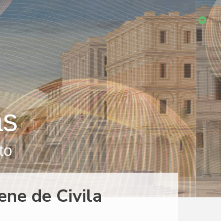
as
to
ene de Civila