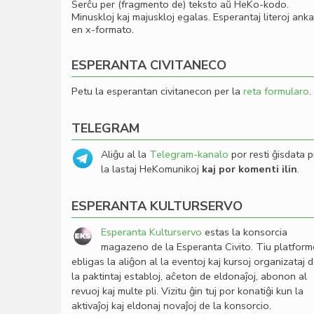
Serĉu per (fragmento de) teksto aŭ HeKo-kodo.
Minuskloj kaj majuskloj egalas. Esperantaj literoj ank
en x-formato.
ESPERANTA CIVITANECO
Petu la esperantan civitanecon per la
reta formularo
.
TELEGRAM
Aliĝu al la
Telegram-kanalo
por resti ĝisdata p
la lastaj HeKomunikoj
kaj por komenti ilin
.
ESPERANTA KULTURSERVO
Esperanta Kulturservo
estas la konsorcia
magazeno de la Esperanta Civito. Tiu platfor
ebligas la aliĝon al la eventoj kaj kursoj organizataj 
la paktintaj establoj, aĉeton de eldonaĵoj, abonon al
revuoj kaj multe pli. Vizitu ĝin tuj por konatiĝi kun la
aktivaĵoj kaj eldonaj novaĵoj de la konsorcio.