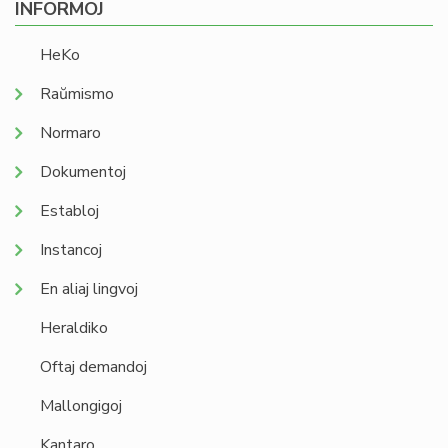
INFORMOJ
HeKo
Raŭmismo
Normaro
Dokumentoj
Establoj
Instancoj
En aliaj lingvoj
Heraldiko
Oftaj demandoj
Mallongigoj
Kantaro