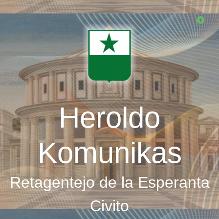
Skip
to
main
content
Heroldo
Komunikas
Retagentejo de la Esperanta
Civito