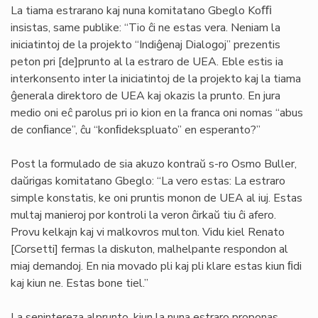
La tiama estrarano kaj nuna komitatano Gbeglo Koﬃ
insistas, same publike: “Tio ĉi ne estas vera. Neniam la
iniciatintoj de la projekto “Indiĝenaj Dialogoj” prezentis
peton pri [de]prunto al la estraro de UEA. Eble estis ia
interkonsento inter la iniciatintoj de la projekto kaj la tiama
ĝenerala direktoro de UEA kaj okazis la prunto. En jura
medio oni eĉ parolus pri io kion en la franca oni nomas “abus
de conﬁance”, ĉu “konﬁdekspluato” en esperanto?”
Post la formulado de sia akuzo kontraŭ s-ro Osmo Buller,
daŭrigas komitatano Gbeglo: “La vero estas: La estraro
simple konstatis, ke oni pruntis monon de UEA al iuj. Estas
multaj manieroj por kontroli la veron ĉirkaŭ tiu ĉi afero.
Provu kelkajn kaj vi malkovros multon. Vidu kiel Renato
[Corsetti] fermas la diskuton, malhelpante respondon al
miaj demandoj. En nia movado pli kaj pli klare estas kiun ﬁdi
kaj kiun ne. Estas bone tiel.”
La senintereza alprunto, kiun la nuna estraro proponas