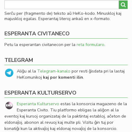
Serĉu per (fragmento de) teksto aŭ HeKo-kodo. Minuskloj kaj
majuskloj egalas. Esperantaj literoj ankaŭ en x-formato.
ESPERANTA CIVITANECO
Petu la esperantan civitanecon per la
reta formularo
.
TELEGRAM
Aliĝu al la
Telegram-kanalo
por resti ĝisdata pri la lastaj
HeKomunikoj
kaj por komenti ilin
.
ESPERANTA KULTURSERVO
Esperanta Kulturservo
estas la konsorcia magazeno de la
Esperanta Civito. Tiu platformo ebligas la aliĝon al la
eventoj kaj kursoj organizataj de la paktintaj establoj, aĉeton de
eldonaĵoj, abonon al revuoj kaj multe pli. Vizitu ĝin tuj por
konatiĝi kun la aktivaĵoj kaj eldonaj novaĵoj de la konsorcio.