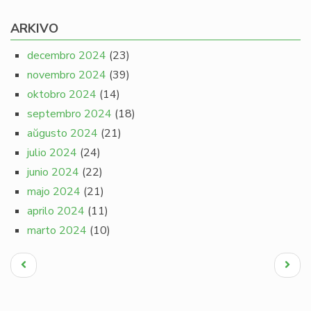
ARKIVO
decembro 2024
(23)
novembro 2024
(39)
oktobro 2024
(14)
septembro 2024
(18)
aŭgusto 2024
(21)
julio 2024
(24)
junio 2024
(22)
majo 2024
(21)
aprilo 2024
(11)
marto 2024
(10)
Pagination
Antaŭa
Next
paĝo
page