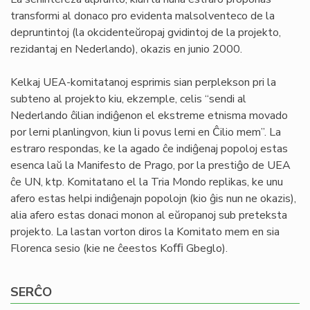
transformi al donaco pro evidenta malsolventeco de la
depruntintoj (la okcidenteŭropaj gvidintoj de la projekto,
rezidantaj en Nederlando), okazis en junio 2000.
Kelkaj UEA-komitatanoj esprimis sian perplekson pri la
subteno al projekto kiu, ekzemple, celis “sendi al
Nederlando ĉilian indiĝenon el ekstreme etnisma movado
por lerni planlingvon, kiun li povus lerni en Ĉilio mem”. La
estraro respondas, ke la agado ĉe indiĝenaj popoloj estas
esenca laŭ la Manifesto de Prago, por la prestiĝo de UEA
ĉe UN, ktp. Komitatano el la Tria Mondo replikas, ke unu
afero estas helpi indiĝenajn popolojn (kio ĝis nun ne okazis),
alia afero estas donaci monon al eŭropanoj sub preteksta
projekto. La lastan vorton diros la Komitato mem en sia
Florenca sesio (kie ne ĉeestos Koﬃ Gbeglo).
SERĈO