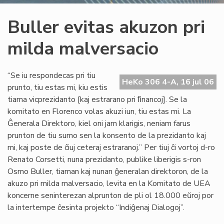
Buller evitas akuzon pri
milda malversacio
“Se iu respondecas pri tiu
HeKo 306 4-A, 16 jul 06
prunto, tiu estas mi, kiu estis
tiama vicprezidanto [kaj estrarano pri ﬁnancoj]. Se la
komitato en Florenco volas akuzi iun, tiu estas mi. La
Ĝenerala Direktoro, kiel oni jam klarigis, neniam farus
prunton de tiu sumo sen la konsento de la prezidanto kaj
mi, kaj poste de ĉiuj ceteraj estraranoj.” Per tiuj ĉi vortoj d-ro
Renato Corsetti, nuna prezidanto, publike liberigis s-ron
Osmo Buller, tiaman kaj nunan ĝeneralan direktoron, de la
akuzo pri milda malversacio, levita en la Komitato de UEA
koncerne seninterezan alprunton de pli ol 18.000 eŭroj por
la intertempe ĉesinta projekto “Indiĝenaj Dialogoj”.