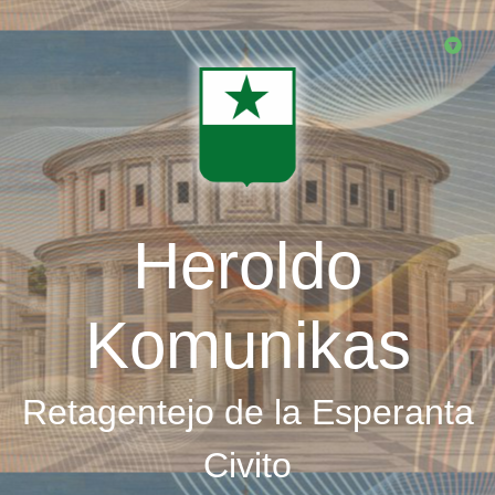
Skip
to
main
content
Heroldo
Komunikas
Retagentejo de la Esperanta
Civito