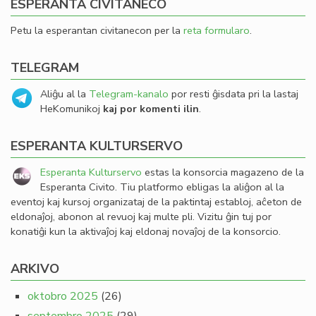
ESPERANTA CIVITANECO
Petu la esperantan civitanecon per la
reta formularo
.
TELEGRAM
Aliĝu al la
Telegram-kanalo
por resti ĝisdata pri la lastaj
HeKomunikoj
kaj por komenti ilin
.
ESPERANTA KULTURSERVO
Esperanta Kulturservo
estas la konsorcia magazeno de la
Esperanta Civito. Tiu platformo ebligas la aliĝon al la
eventoj kaj kursoj organizataj de la paktintaj establoj, aĉeton de
eldonaĵoj, abonon al revuoj kaj multe pli. Vizitu ĝin tuj por
konatiĝi kun la aktivaĵoj kaj eldonaj novaĵoj de la konsorcio.
ARKIVO
oktobro 2025
(26)