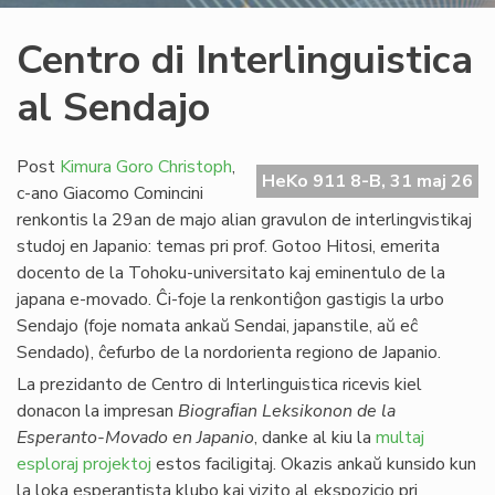
Centro di Interlinguistica
al Sendajo
Post
Kimura Goro Christoph
,
HeKo 911 8-B, 31 maj 26
c-ano Giacomo Comincini
renkontis la 29an de majo alian gravulon de interlingvistikaj
studoj en Japanio: temas pri prof. Gotoo Hitosi, emerita
docento de la Tohoku-universitato kaj eminentulo de la
japana e-movado. Ĉi-foje la renkontiĝon gastigis la urbo
Sendajo (foje nomata ankaŭ Sendai, japanstile, aŭ eĉ
Sendado), ĉefurbo de la nordorienta regiono de Japanio.
La prezidanto de Centro di Interlinguistica ricevis kiel
donacon la impresan
Biograﬁan Leksikonon de la
Esperanto-Movado en Japanio
, danke al kiu la
multaj
esploraj projektoj
estos faciligitaj. Okazis ankaŭ kunsido kun
la loka esperantista klubo kaj vizito al ekspozicio pri