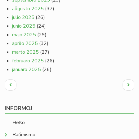
septembro 2025
(29)
aŭgusto 2025
(37)
julio 2025
(26)
junio 2025
(24)
majo 2025
(29)
aprilo 2025
(32)
marto 2025
(27)
februaro 2025
(26)
januaro 2025
(26)
Pagination
Antaŭa
Next
paĝo
page
INFORMOJ
HeKo
Raŭmismo