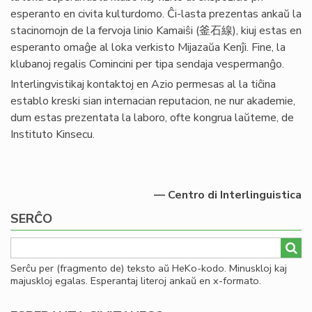
esperanto en civita kulturdomo. Ĉi-lasta prezentas ankaŭ la
stacinomojn de la fervoja linio Kamaiŝi (釜石線), kiuj estas en
esperanto omaĝe al loka verkisto Mijazaŭa Kenĵi. Fine, la
klubanoj regalis Comincini per tipa sendaja vespermanĝo.
Interlingvistikaj kontaktoj en Azio permesas al la tiĉina
establo kreski sian internacian reputacion, ne nur akademie,
dum estas prezentata la laboro, ofte kongrua laŭteme, de
Instituto Kinsecu.
— Centro di Interlinguistica
SERĈO
Serĉu per (fragmento de) teksto aŭ HeKo-kodo. Minuskloj kaj
majuskloj egalas. Esperantaj literoj ankaŭ en x-formato.