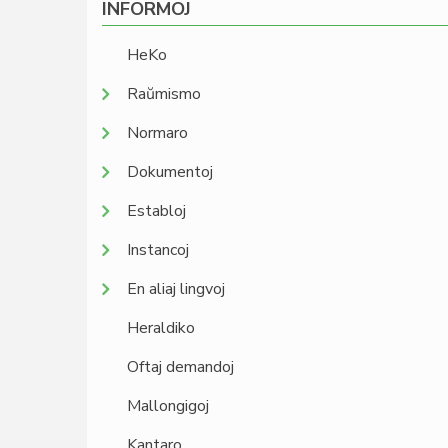
INFORMOJ
HeKo
Raŭmismo
Normaro
Dokumentoj
Establoj
Instancoj
En aliaj lingvoj
Heraldiko
Oftaj demandoj
Mallongigoj
Kantaro