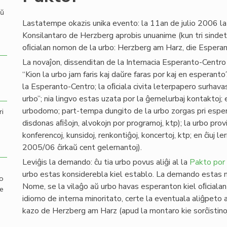
aŭ
Lastatempe okazis unika evento: la 11an de julio 2006 l
Konsilantaro de Herzberg aprobis unuanime (kun tri sindet
oﬁcialan nomon de la urbo: Herzberg am Harz, die Espera
La novaĵon, dissenditan de la Internacia Esperanto-Cent
“Kion la urbo jam faris kaj daŭre faras por kaj en esperan
la Esperanto-Centro; la oﬁciala civita leterpapero surha
urbo”; nia lingvo estas uzata por la ĝemelurbaj kontaktoj;
urbodomo; part-tempa dungito de la urbo zorgas pri espera
ri
disdonas aﬁŝojn, alvokojn por programoj, ktp); la urbo prov
konferencoj, kunsidoj, renkontiĝoj, koncertoj, ktp; en ĉiuj l
2005/06 ĉirkaŭ cent gelernantoj).
Leviĝis la demando: ĉu tia urbo povus aliĝi al la
Pakto por 
urbo estas konsiderebla kiel establo. La demando estas nur 
mo
Nome, se la vilaĝo aŭ urbo havas esperanton kiel oﬁcialan 
de
idiomo de interna minoritato, certe la eventuala aliĝpeto 
kazo de Herzberg am Harz (apud la montaro kie sorĉistinoj