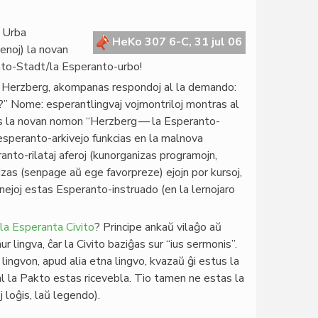
a Urba
HeKo 307 6-C, 31 jul 06
enoj) la novan
nto-Stadt/la Esperanto-urbo!
ro Herzberg, akompanas respondoj al la demando:
to?” Nome: esperantlingvaj vojmontriloj montras al
vas la novan nomon “Herzberg — la Esperanto-
 esperanto-arkivejo funkcias en la malnova
nto-rilataj aferoj (kunorganizas programojn,
izas (senpage aŭ ege favorpreze) ejojn por kursoj,
ernejoj estas Esperanto-instruado (en la lernojaro
la Esperanta Civito
? Principe ankaŭ vilaĝo aŭ
lingva, ĉar la Civito baziĝas sur “ius sermonis”.
lingvon, apud alia etna lingvo, kvazaŭ ĝi estus la
al la Pakto estas ricevebla. Tio tamen ne estas la
 loĝis, laŭ legendo).