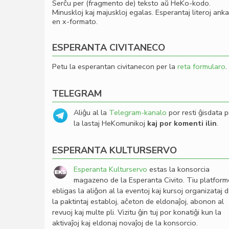
Serĉu per (fragmento de) teksto aŭ HeKo-kodo.
Minuskloj kaj majuskloj egalas. Esperantaj literoj ank
en x-formato.
ESPERANTA CIVITANECO
Petu la esperantan civitanecon per la
reta formularo
.
TELEGRAM
Aliĝu al la
Telegram-kanalo
por resti ĝisdata p
la lastaj HeKomunikoj
kaj por komenti ilin
.
ESPERANTA KULTURSERVO
Esperanta Kulturservo
estas la konsorcia
magazeno de la Esperanta Civito. Tiu platfor
ebligas la aliĝon al la eventoj kaj kursoj organizataj 
la paktintaj establoj, aĉeton de eldonaĵoj, abonon al
revuoj kaj multe pli. Vizitu ĝin tuj por konatiĝi kun la
aktivaĵoj kaj eldonaj novaĵoj de la konsorcio.