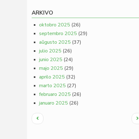
ARKIVO
oktobro 2025
(26)
septembro 2025
(29)
aŭgusto 2025
(37)
julio 2025
(26)
junio 2025
(24)
majo 2025
(29)
aprilo 2025
(32)
marto 2025
(27)
februaro 2025
(26)
januaro 2025
(26)
Pagination
Antaŭa
N
paĝo
p