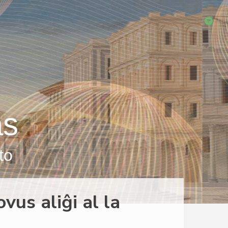
as
to
vus aliĝi al la