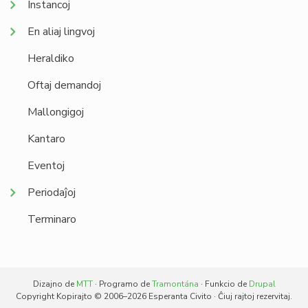
Instancoj
En aliaj lingvoj
Heraldiko
Oftaj demandoj
Mallongigoj
Kantaro
Eventoj
Periodaĵoj
Terminaro
Dizajno de
MTT
· Programo de
Tramontána
· Funkcio de
Drupal
Copyright Kopirajto © 2006–2026 Esperanta Civito · Ĉiuj rajtoj rezervitaj.