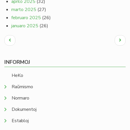
aprilo 2025
(32)
marto 2025
(27)
februaro 2025
(26)
januaro 2025
(26)
Pagination
Antaŭa
Next
paĝo
page
INFORMOJ
HeKo
Raŭmismo
Normaro
Dokumentoj
Establoj