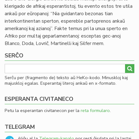
klerigado de afrikaj esperantistoj, tiu evento estos tre utila
ankaŭ por eŭropanoj: “Nia gvidantaro bezonas tian
interkontinentan sperton, espereble partoprenos ankaŭ
amerikanoj kaj azianoj”. Fakte temus pri la unua sperto en
Afriko por multaj geparlamentanoj: esceptas gec-anoj
Blanco, Doda, Lovriĉ, Martinelli kaj Silfer mem.
SERĈO
Serĉu per (fragmento de) teksto aŭ HeKo-kodo. Minuskloj kaj
majuskloj egalas. Esperantaj literoj ankaŭ en x-formato.
ESPERANTA CIVITANECO
Petu la esperantan civitanecon per la
reta formularo
.
TELEGRAM
Aliĝu al la
Telegram-kanalo
por resti ĝisdata pri la lastaj