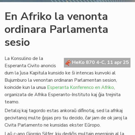
En Afriko la venonta
ordinara Parlamenta
sesio
La Konsulino de la
HeKo 870 4-C, 11 apr 25
Esperanta Civito anoncis
dum la ĵusa Kapitula kunsido ke ŝi intencas kunvoki al
Bujumburo la venontan ordinaran Parlamentan sesion,
koincide kun la unua
Esperanta Konferenco en Afriko
,
organizata de Afrika Esperanto-Instituto kaj ĝia trejnita
teamo.
Detaloj kaj tagordo estas ankoraŭ diﬁnotaj, sed la afrikaj
gecivitanoj multe ĝojas pro tiu decido, ĉar jam de ok jaroj la
Civita Parlamento ne kunsidas ekster Eŭropo.
Laŭ c-ano Giorgio Silfer, kiu dediĉis multajn energiojn al la