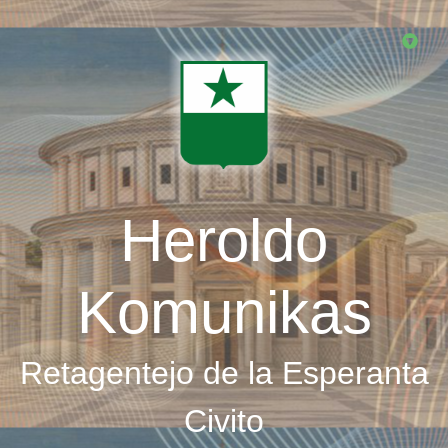
Skip
to
main
content
Heroldo
Komunikas
Retagentejo de la Esperanta
Civito