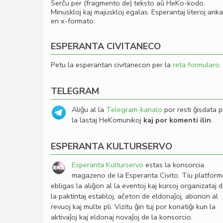
Serĉu per (fragmento de) teksto aŭ HeKo-kodo.
Minuskloj kaj majuskloj egalas. Esperantaj literoj ank
en x-formato.
ESPERANTA CIVITANECO
Petu la esperantan civitanecon per la
reta formularo
.
TELEGRAM
Aliĝu al la
Telegram-kanalo
por resti ĝisdata p
la lastaj HeKomunikoj
kaj por komenti ilin
.
ESPERANTA KULTURSERVO
Esperanta Kulturservo
estas la konsorcia
magazeno de la Esperanta Civito. Tiu platfor
ebligas la aliĝon al la eventoj kaj kursoj organizataj 
la paktintaj establoj, aĉeton de eldonaĵoj, abonon al
revuoj kaj multe pli. Vizitu ĝin tuj por konatiĝi kun la
aktivaĵoj kaj eldonaj novaĵoj de la konsorcio.