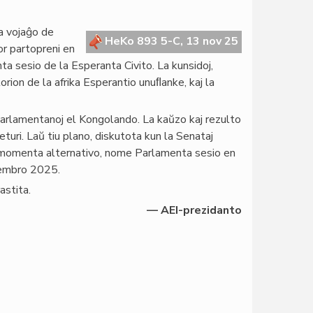
a vojaĝo de
HeKo 893 5-C, 13 nov 25
r partopreni en
a sesio de la Esperanta Civito. La kunsidoj,
torion de la afrika Esperantio unuﬂanke, kaj la
arlamentanoj el Kongolando. La kaŭzo kaj rezulto
turi. Laŭ tiu plano, diskutota kun la Senataj
stmomenta alternativo, nome Parlamenta sesio en
ecembro 2025.
astita.
— AEI-prezidanto