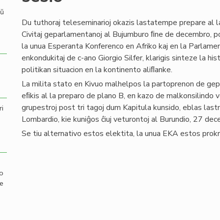
aŭ
Du tuthoraj teleseminarioj okazis lastatempe prepare al l
Civitaj geparlamentanoj al Bujumburo ﬁne de decembro, po
la unua Esperanta Konferenco en Afriko kaj en la Parlament
enkondukitaj de c-ano Giorgio Silfer, klarigis sinteze la his
politikan situacion en la kontinento aliﬂanke.
La milita stato en Kivuo malhelpos la partoprenon de gep
eﬁkis al la preparo de plano B, en kazo de malkonsilindo ve
grupestroj post tri tagoj dum Kapitula kunsido, eblas la
ri
Lombardio, kie kuniĝos ĉiuj veturontoj al Burundio, 27 d
Se tiu alternativo estos elektita, la unua EKA estos prokr
mo
de