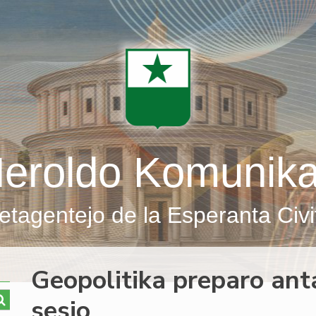
eroldo Komunik
etagentejo de la Esperanta Civi
Geopolitika preparo ant
sesio