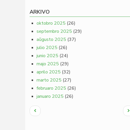
ARKIVO
oktobro 2025
(26)
septembro 2025
(29)
aŭgusto 2025
(37)
julio 2025
(26)
junio 2025
(24)
majo 2025
(29)
aprilo 2025
(32)
marto 2025
(27)
februaro 2025
(26)
januaro 2025
(26)
Pagination
Antaŭa
N
paĝo
p