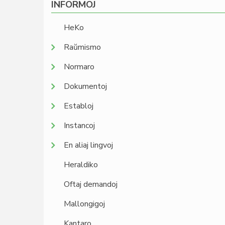
INFORMOJ
HeKo
Raŭmismo
Normaro
Dokumentoj
Establoj
Instancoj
En aliaj lingvoj
Heraldiko
Oftaj demandoj
Mallongigoj
Kantaro