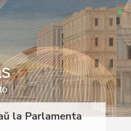
as
to
aŭ la Parlamenta