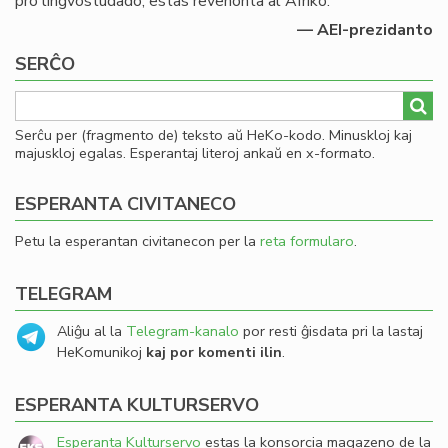
pro lingvostudado, estas revenonta al Afriko.
— AEI-prezidanto
SERĈO
Serĉu per (fragmento de) teksto aŭ HeKo-kodo. Minuskloj kaj
majuskloj egalas. Esperantaj literoj ankaŭ en x-formato.
ESPERANTA CIVITANECO
Petu la esperantan civitanecon per la
reta formularo
.
TELEGRAM
Aliĝu al la
Telegram-kanalo
por resti ĝisdata pri la lastaj
HeKomunikoj
kaj por komenti ilin
.
ESPERANTA KULTURSERVO
Esperanta Kulturservo
estas la konsorcia magazeno de la