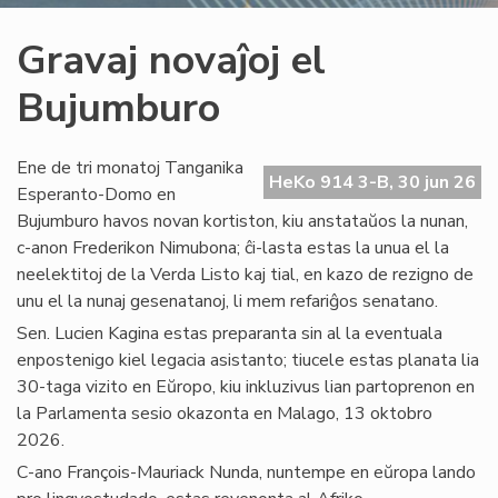
Gravaj novaĵoj el
Bujumburo
Ene de tri monatoj Tanganika
HeKo 914 3-B, 30 jun 26
Esperanto-Domo en
Bujumburo havos novan kortiston, kiu anstataŭos la nunan,
c-anon Frederikon Nimubona; ĉi-lasta estas la unua el la
neelektitoj de la Verda Listo kaj tial, en kazo de rezigno de
unu el la nunaj gesenatanoj, li mem refariĝos senatano.
Sen. Lucien Kagina estas preparanta sin al la eventuala
enpostenigo kiel legacia asistanto; tiucele estas planata lia
30-taga vizito en Eŭropo, kiu inkluzivus lian partoprenon en
la Parlamenta sesio okazonta en Malago, 13 oktobro
2026.
C-ano François-Mauriack Nunda, nuntempe en eŭropa lando