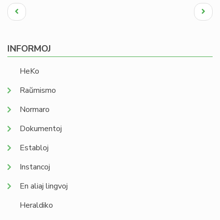
Pagination
Antaŭa
Next
paĝo
page
INFORMOJ
HeKo
Raŭmismo
Normaro
Dokumentoj
Establoj
Instancoj
En aliaj lingvoj
Heraldiko