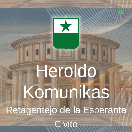
Skip
to
main
content
Heroldo
Komunikas
Retagentejo de la Esperanta
Civito