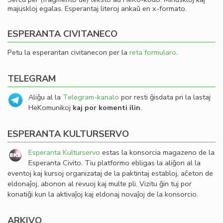
majuskloj egalas. Esperantaj literoj ankaŭ en x-formato.
ESPERANTA CIVITANECO
Petu la esperantan civitanecon per la
reta formularo
.
TELEGRAM
Aliĝu al la
Telegram-kanalo
por resti ĝisdata pri la lastaj
HeKomunikoj
kaj por komenti ilin
.
ESPERANTA KULTURSERVO
Esperanta Kulturservo
estas la konsorcia magazeno de la
Esperanta Civito. Tiu platformo ebligas la aliĝon al la
eventoj kaj kursoj organizataj de la paktintaj establoj, aĉeton de
eldonaĵoj, abonon al revuoj kaj multe pli. Vizitu ĝin tuj por
konatiĝi kun la aktivaĵoj kaj eldonaj novaĵoj de la konsorcio.
ARKIVO