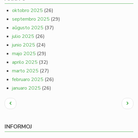
oktobro 2025
(26)
septembro 2025
(29)
aŭgusto 2025
(37)
julio 2025
(26)
junio 2025
(24)
majo 2025
(29)
aprilo 2025
(32)
marto 2025
(27)
februaro 2025
(26)
januaro 2025
(26)
Pagination
Antaŭa
Next
paĝo
page
INFORMOJ