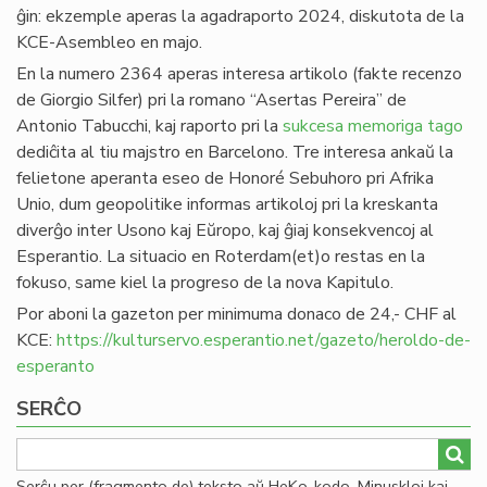
ĝin: ekzemple aperas la agadraporto 2024, diskutota de la
KCE-Asembleo en majo.
En la numero 2364 aperas interesa artikolo (fakte recenzo
de Giorgio Silfer) pri la romano “Asertas Pereira” de
Antonio Tabucchi, kaj raporto pri la
sukcesa memoriga tago
dediĉita al tiu majstro en Barcelono. Tre interesa ankaŭ la
felietone aperanta eseo de Honoré Sebuhoro pri Afrika
Unio, dum geopolitike informas artikoloj pri la kreskanta
diverĝo inter Usono kaj Eŭropo, kaj ĝiaj konsekvencoj al
Esperantio. La situacio en Roterdam(et)o restas en la
fokuso, same kiel la progreso de la nova Kapitulo.
Por aboni la gazeton per minimuma donaco de 24,- CHF al
KCE:
https://kulturservo.esperantio.net/gazeto/heroldo-de-
esperanto
SERĈO
Serĉu per (fragmento de) teksto aŭ HeKo-kodo. Minuskloj kaj