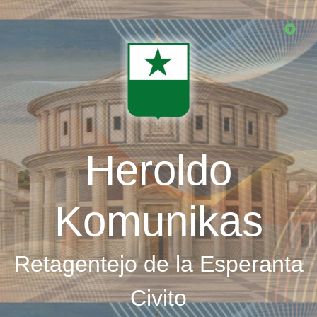
Skip
to
main
content
Heroldo
Komunikas
Retagentejo de la Esperanta
Civito