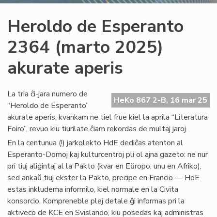
Heroldo de Esperanto
2364 (marto 2025)
akurate aperis
La tria ĉi-jara numero de
HeKo 867 2-B, 16 mar 25
“Heroldo de Esperanto”
akurate aperis, kvankam ne tiel frue kiel la aprila “Literatura
Foiro”, revuo kiu tiurilate ĉiam rekordas de multaj jaroj.
En la centunua (!) jarkolekto HdE dediĉas atenton al
Esperanto-Domoj kaj kulturcentroj pli ol ajna gazeto: ne nur
pri tiuj aliĝintaj al la Pakto (kvar en Eŭropo, unu en Afriko),
sed ankaŭ tiuj ekster la Pakto, precipe en Francio — HdE
estas inkludema informilo, kiel normale en la Civita
konsorcio. Kompreneble plej detale ĝi informas pri la
aktiveco de KCE en Svislando, kiu posedas kaj administras