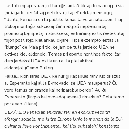
Lastatempaj estraroj elturniĝis antaŭ tiklaj demandoj pri sia
(ne)agado per falsaj pretekstoj kaj eĉ rektaj mensogoj,
ﬁdante, ke neniu en la publiko konas la veran situacion. Tiuj
trukoj montriĝis sukcesaj, ĉar malgraŭ neplenumitaj
promesoj kaj ripetaj malsukcesoj estraranoj estis reelektitaj
fojon post fojo, kiel ankaŭ ĉi-jare. Tipa ekzemplo estas la
“klarigo” de Maia pri tio, ke jam de tuta jardeko UEA ne
aktivas kiel eldonejo. Temas pri aparte hontinda fakto, ĉar
dum jardekoj UEA estis unu el la plej aktivaj
eldonejoj. (Osmo Buller)
Fakte… kion faras UEA, ke nur ĝi kapablas fari? Kio okazus
al Esperanto kaj al la E-movado, se UEA malaperus? Ĉu
vere temus pri granda kaj neriparebla perdo? Aŭ ĉu
Esperanto (lingvo kaj movado) apenaŭ rimarkus? Bela temo
por eseo. (Hans)
UEA/TEJO kapablas ankoraŭ fari en ekskluziveco tri
aferojn: sociale, melki tra Eŭropa Unio la monon de la EU-
civitanoj ﬁske kontribuantaj, kaj tiel subsalajri konstante