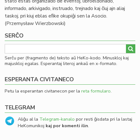
stato estas organizado de eventoj, libroeldonado,
informado, arkivigado, instruado, trejnado kaj ĉiuj ajn aliaj
taskoj, pri kiuj eblas eﬁke okupiĝi sen la Asocio.
(Przemysław Wierzbowski)
SERĈO
Serĉu per (fragmento de) teksto aŭ HeKo-kodo. Minuskloj kaj
majuskloj egalas. Esperantaj literoj ankaŭ en x-formato.
ESPERANTA CIVITANECO
Petu la esperantan civitanecon per la
reta formularo
.
TELEGRAM
Aliĝu al la
Telegram-kanalo
por resti ĝisdata pri la lastaj
HeKomunikoj
kaj por komenti ilin
.