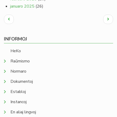
januaro 2025
(26)
Pagination
Antaŭa
Next
paĝo
page
INFORMOJ
HeKo
Raŭmismo
Normaro
Dokumentoj
Establoj
Instancoj
En aliaj lingvoj