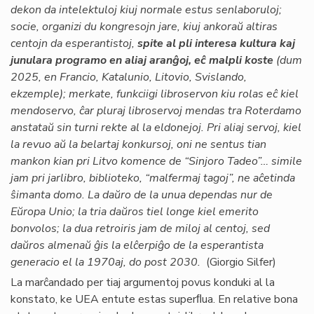
dekon da intelektuloj kiuj normale estus senlaboruloj;
socie, organizi du kongresojn jare, kiuj ankoraŭ altiras
centojn da esperantistoj,
spite al pli interesa kultura kaj
junulara programo en aliaj aranĝoj, eĉ malpli koste
(dum
2025, en Francio, Katalunio, Litovio, Svislando,
ekzemple); merkate, funkciigi libroservon kiu rolas eĉ kiel
mendoservo, ĉar pluraj libroservoj mendas tra Roterdamo
anstataŭ sin turni rekte al la eldonejoj. Pri aliaj servoj, kiel
la revuo aŭ la belartaj konkursoj, oni ne sentus tian
mankon kian pri Litvo komence de “Sinjoro Tadeo”… simile
jam pri jarlibro, biblioteko, “malfermaj tagoj”, ne aĉetinda
ŝimanta domo. La daŭro de la unua dependas nur de
Eŭropa Unio; la tria daŭros tiel longe kiel emerito
bonvolos; la dua retroiris jam de miloj al centoj, sed
daŭros almenaŭ ĝis la elĉerpiĝo de la esperantista
generacio el la 1970aj, do post 2030.
(Giorgio Silfer)
La marĉandado per tiaj argumentoj povus konduki al la
konstato, ke UEA entute estas superﬂua. En relative bona