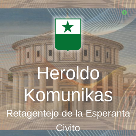
Skip
to
main
content
Heroldo
Komunikas
Retagentejo de la Esperanta
Civito