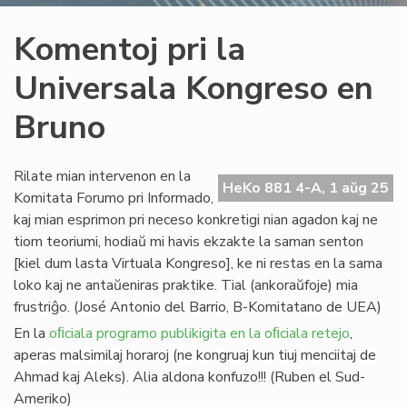
Komentoj pri la
Universala Kongreso en
Bruno
Rilate mian intervenon en la
HeKo 881 4-A, 1 aŭg 25
Komitata Forumo pri Informado,
kaj mian esprimon pri neceso konkretigi nian agadon kaj ne
tiom teoriumi, hodiaŭ mi havis ekzakte la saman senton
[kiel dum lasta Virtuala Kongreso], ke ni restas en la sama
loko kaj ne antaŭeniras praktike. Tial (ankoraŭfoje) mia
frustriĝo. (José Antonio del Barrio, B-Komitatano de UEA)
En la
oﬁciala programo publikigita en la oﬁciala retejo
,
aperas malsimilaj horaroj (ne kongruaj kun tiuj menciitaj de
Ahmad kaj Aleks). Alia aldona konfuzo!!! (Ruben el Sud-
Ameriko)