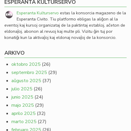
ESPERANTA KULTURSERVO
Esperanta Kulturservo
estas la konsorcia magazeno de la
Esperanta Civito. Tiu platformo ebligas la aliĝon al la
eventoj kaj kursoj organizataj de la paktintaj establoj, aĉeton de
eldonaĵoj, abonon al revuoj kaj multe pli. Vizitu ĝin tuj por
konatiĝi kun la aktivaĵoj kaj eldonaj novaĵoj de la konsorcio.
ARKIVO
oktobro 2025
(26)
septembro 2025
(29)
aŭgusto 2025
(37)
julio 2025
(26)
junio 2025
(24)
majo 2025
(29)
aprilo 2025
(32)
marto 2025
(27)
februaro 2025
(26)