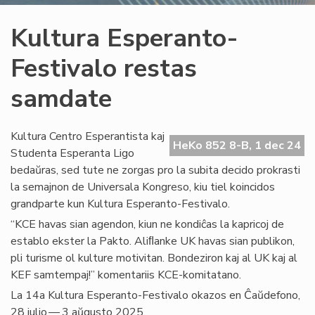
Kultura Esperanto-
Festivalo restas
samdate
Kultura Centro Esperantista kaj
HeKo 852 8-B, 1 dec 24
Studenta Esperanta Ligo
bedaŭras, sed tute ne zorgas pro la subita decido prokrasti
la semajnon de Universala Kongreso, kiu tiel koincidos
grandparte kun Kultura Esperanto-Festivalo.
“KCE havas sian agendon, kiun ne kondiĉas la kapricoj de
establo ekster la Pakto. Aliﬂanke UK havas sian publikon,
pli turisme ol kulture motivitan. Bondeziron kaj al UK kaj al
KEF samtempaj!” komentariis KCE-komitatano.
La 14a Kultura Esperanto-Festivalo okazos en Ĉaŭdefono,
28 julio — 3 aŭgusto 2025.