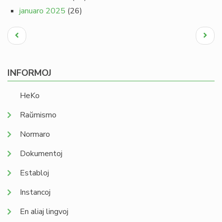
januaro 2025
(26)
Pagination
Antaŭa
Next
paĝo
page
INFORMOJ
HeKo
Raŭmismo
Normaro
Dokumentoj
Establoj
Instancoj
En aliaj lingvoj