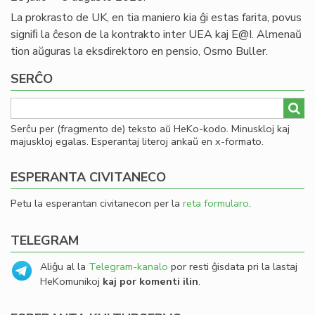
La prokrasto de UK, en tia maniero kia ĝi estas farita, povus
signiﬁ la ĉeson de la kontrakto inter UEA kaj E@I. Almenaŭ
tion aŭguras la eksdirektoro en pensio, Osmo Buller.
SERĈO
Serĉu per (fragmento de) teksto aŭ HeKo-kodo. Minuskloj kaj
majuskloj egalas. Esperantaj literoj ankaŭ en x-formato.
ESPERANTA CIVITANECO
Petu la esperantan civitanecon per la
reta formularo
.
TELEGRAM
Aliĝu al la
Telegram-kanalo
por resti ĝisdata pri la lastaj
HeKomunikoj
kaj por komenti ilin
.