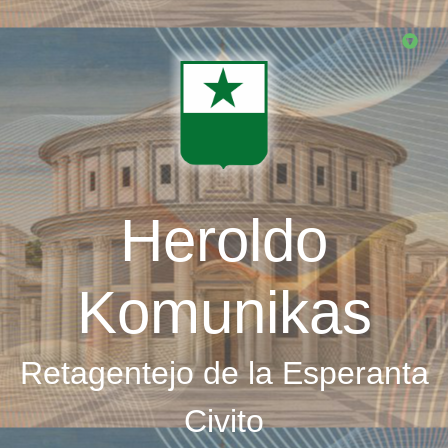
Skip
to
main
content
Heroldo
Komunikas
Retagentejo de la Esperanta
Civito