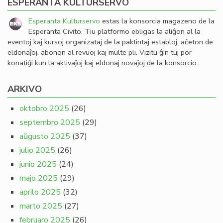
ESPERANTA KULTURSERVO
Esperanta Kulturservo
estas la konsorcia magazeno de la
Esperanta Civito. Tiu platformo ebligas la aliĝon al la
eventoj kaj kursoj organizataj de la paktintaj establoj, aĉeton de
eldonaĵoj, abonon al revuoj kaj multe pli. Vizitu ĝin tuj por
konatiĝi kun la aktivaĵoj kaj eldonaj novaĵoj de la konsorcio.
ARKIVO
oktobro 2025
(26)
septembro 2025
(29)
aŭgusto 2025
(37)
julio 2025
(26)
junio 2025
(24)
majo 2025
(29)
aprilo 2025
(32)
marto 2025
(27)
februaro 2025
(26)