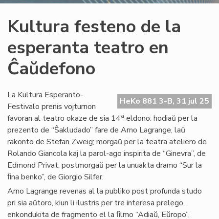
Kultura festeno de la
esperanta teatro en
Ĉaŭdefono
La Kultura Esperanto-
HeKo 881 3-B, 31 jul 25
Festivalo prenis vojturnon
a
favoran al teatro okaze de sia 14
eldono: hodiaŭ per la
prezento de “Ŝakludado” fare de Arno Lagrange, laŭ
rakonto de Stefan Zweig; morgaŭ per la teatra ateliero de
Rolando Giancola kaj la parol-ago inspirita de “Ginevra”, de
Edmond Privat; postmorgaŭ per la unuakta dramo “Sur la
ﬁna benko”, de Giorgio Silfer.
Arno Lagrange revenas al la publiko post profunda studo
pri sia aŭtoro, kiun li ilustris per tre interesa prelego,
enkondukita de fragmento el la ﬁlmo “Adiaŭ, Eŭropo”,