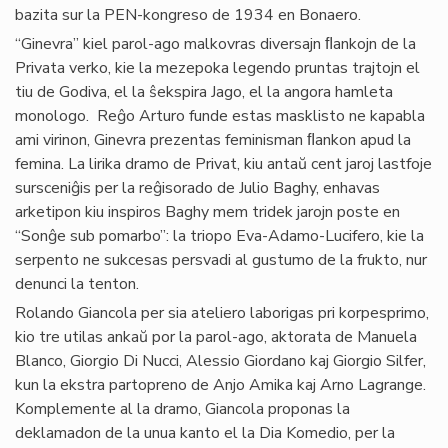
bazita sur la PEN-kongreso de 1934 en Bonaero.
“Ginevra” kiel parol-ago malkovras diversajn ﬂankojn de la
Privata verko, kie la mezepoka legendo pruntas trajtojn el
tiu de Godiva, el la ŝekspira Jago, el la angora hamleta
monologo. Reĝo Arturo funde estas masklisto ne kapabla
ami virinon, Ginevra prezentas feminisman ﬂankon apud la
femina. La lirika dramo de Privat, kiu antaŭ cent jaroj lastfoje
sursceniĝis per la reĝisorado de Julio Baghy, enhavas
arketipon kiu inspiros Baghy mem tridek jarojn poste en
“Sonĝe sub pomarbo”: la triopo Eva-Adamo-Lucifero, kie la
serpento ne sukcesas persvadi al gustumo de la frukto, nur
denunci la tenton.
Rolando Giancola per sia ateliero laborigas pri korpesprimo,
kio tre utilas ankaŭ por la parol-ago, aktorata de Manuela
Blanco, Giorgio Di Nucci, Alessio Giordano kaj Giorgio Silfer,
kun la ekstra partopreno de Anjo Amika kaj Arno Lagrange.
Komplemente al la dramo, Giancola proponas la
deklamadon de la unua kanto el la Dia Komedio, per la