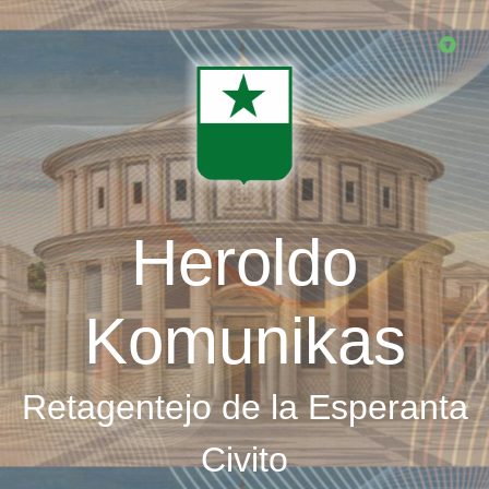
Skip
to
main
content
Heroldo
Komunikas
Retagentejo de la Esperanta
Civito