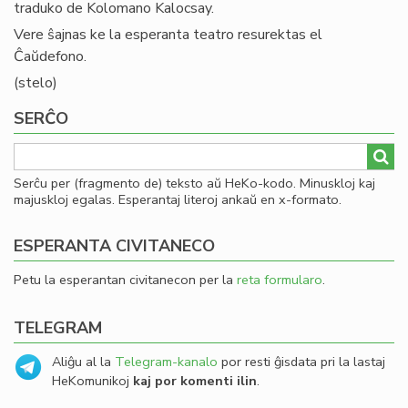
traduko de Kolomano Kalocsay.
Vere ŝajnas ke la esperanta teatro resurektas el
Ĉaŭdefono.
(stelo)
SERĈO
Serĉu per (fragmento de) teksto aŭ HeKo-kodo. Minuskloj kaj
majuskloj egalas. Esperantaj literoj ankaŭ en x-formato.
ESPERANTA CIVITANECO
Petu la esperantan civitanecon per la
reta formularo
.
TELEGRAM
Aliĝu al la
Telegram-kanalo
por resti ĝisdata pri la lastaj
HeKomunikoj
kaj por komenti ilin
.