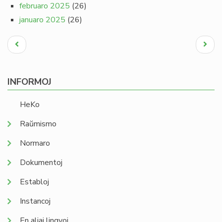
februaro 2025
(26)
januaro 2025
(26)
Pagination
Antaŭa
Next
paĝo
page
INFORMOJ
HeKo
Raŭmismo
Normaro
Dokumentoj
Establoj
Instancoj
En aliaj lingvoj