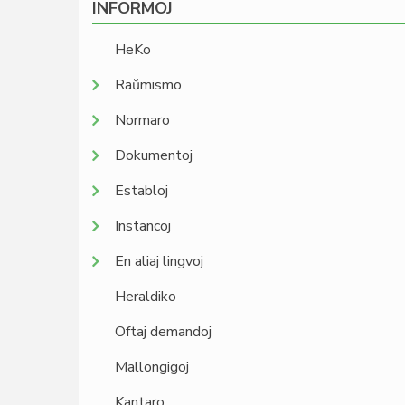
INFORMOJ
HeKo
Raŭmismo
Normaro
Dokumentoj
Establoj
Instancoj
En aliaj lingvoj
Heraldiko
Oftaj demandoj
Mallongigoj
Kantaro