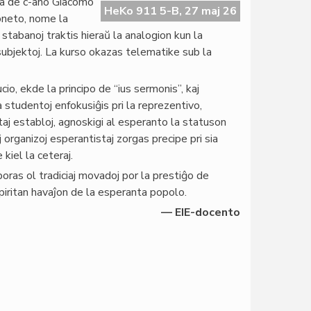
ata de c-ano Giacomo
HeKo 911 5-B, 27 maj 26
oneto, nome la
 stabanoj traktis hieraŭ la analogion kun la
j subjektoj. La kurso okazas telematike sub la
cio, ekde la principo de “ius sermonis”, kaj
a studentoj enfokusiĝis pri la reprezentivo,
ntaj establoj, agnoskigi al esperanto la statuson
j organizoj esperantistaj zorgas precipe pri sia
iel la ceteraj.
oras ol tradiciaj movadoj por la prestiĝo de
spiritan havaĵon de la esperanta popolo.
— EIE-docento