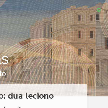
as
to
o: dua leciono