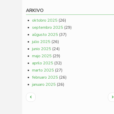
ARKIVO
oktobro 2025
(26)
septembro 2025
(29)
aŭgusto 2025
(37)
julio 2025
(26)
junio 2025
(24)
majo 2025
(29)
aprilo 2025
(32)
marto 2025
(27)
februaro 2025
(26)
januaro 2025
(26)
Pagination
Antaŭa
N
paĝo
p