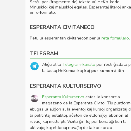
Serĉu per (fragmento de) teksto aŭ HeKo-kodo.
Minuskloj kaj majuskloj egalas. Esperantaj literoj ank
en x-formato.
ESPERANTA CIVITANECO
Petu la esperantan civitanecon per la
reta formularo
.
TELEGRAM
Aliĝu al la
Telegram-kanalo
por resti ĝisdata p
la lastaj HeKomunikoj
kaj por komenti ilin
.
ESPERANTA KULTURSERVO
Esperanta Kulturservo
estas la konsorcia
magazeno de la Esperanta Civito. Tiu platfor
ebligas la aliĝon al la eventoj kaj kursoj organizataj 
la paktintaj establoj, aĉeton de eldonaĵoj, abonon al
revuoj kaj multe pli. Vizitu ĝin tuj por konatiĝi kun la
aktivaĵoj kaj eldonaj novaĵoj de la konsorcio.