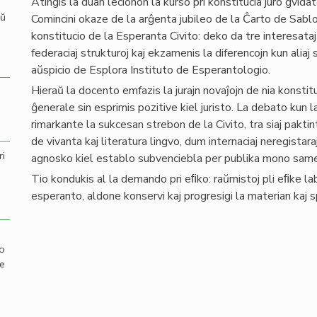
Atingis la duan lecionon la kurso pri konstitucia juro gvid
aŭ
Comincini okaze de la arĝenta jubileo de la Ĉarto de Sabl
konstitucio de la Esperanta Civito: deko da tre interesataj
federaciaj strukturoj kaj ekzamenis la diferencojn kun alia
aŭspicio de Esplora Instituto de Esperantologio.
Hieraŭ la docento emfazis la jurajn novaĵojn de nia konstitu
ĝenerale sin esprimis pozitive kiel juristo. La debato kun l
rimarkante la sukcesan strebon de la Civito, tra siaj pakti
de vivanta kaj literatura lingvo, dum internaciaj neregistara
ri
agnosko kiel establo subvenciebla per publika mono same k
Tio kondukis al la demando pri eﬁko: raŭmistoj pli eﬁke lab
esperanto, aldone konservi kaj progresigi la materian kaj 
mo
de