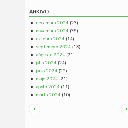
ARKIVO
decembro 2024
(23)
novembro 2024
(39)
oktobro 2024
(14)
septembro 2024
(18)
aŭgusto 2024
(21)
julio 2024
(24)
junio 2024
(22)
majo 2024
(21)
aprilo 2024
(11)
marto 2024
(10)
Pagination
Antaŭa
N
paĝo
p