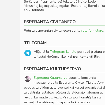
Serĉu per (fragmento de) teksto aŭ HeKo-kodo.
Minuskloj kaj majuskloj egalas. Esperantaj literoj ank
en x-formato.
ESPERANTA CIVITANECO
Petu la esperantan civitanecon per la
reta formularo
.
TELEGRAM
Aliĝu al la
Telegram-kanalo
por resti ĝisdata p
la lastaj HeKomunikoj
kaj por komenti ilin
.
ESPERANTA KULTURSERVO
Esperanta Kulturservo
estas la konsorcia
magazeno de la Esperanta Civito. Tiu platfor
ebligas la aliĝon al la eventoj kaj kursoj organizataj 
la paktintaj establoj, aĉeton de eldonaĵoj, abonon al
revuoj kaj multe pli. Vizitu ĝin tuj por konatiĝi kun la
aktivaĵoj kaj eldonaj novaĵoj de la konsorcio.