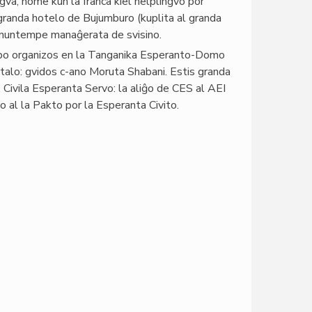
gva, nome kun la franca kiel helplingvo por
granda hotelo de Bujumburo (kuplita al granda
), nuntempe manaĝerata de svisino.
ubo organizos en la Tanganika Esperanto-Domo
rtalo: gvidos c-ano Moruta Shabani. Estis granda
Civila Esperanta Servo: la aliĝo de CES al AEI
o al la Pakto por la Esperanta Civito.