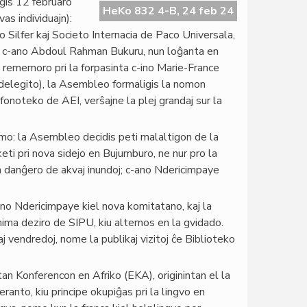
ĝis 12 februaro
HeKo 832 4-B, 24 feb 24
s individuajn):
 Silfer kaj Societo Internacia de Paco Universala,
e c-ano Abdoul Rahman Bukuru, nun loĝanta en
 rememoro pri la forpasinta c-ino Marie-France
delegito), la Asembleo formaligis la nomon
onoteko de AEI, verŝajne la plej grandaj sur la
mo: la Asembleo decidis peti malaltigon de la
keti pri nova sidejo en Bujumburo, ne nur pro la
a danĝero de akvaj inundoj; c-ano Ndericimpaye
no Ndericimpaye kiel nova komitatano, kaj la
nima deziro de SIPU, kiu alternos en la gvidado.
j vendredoj, nome la publikaj vizitoj ĉe Biblioteko
n Konferencon en Afriko (EKA), originintan el la
nto, kiu principe okupiĝas pri la lingvo en