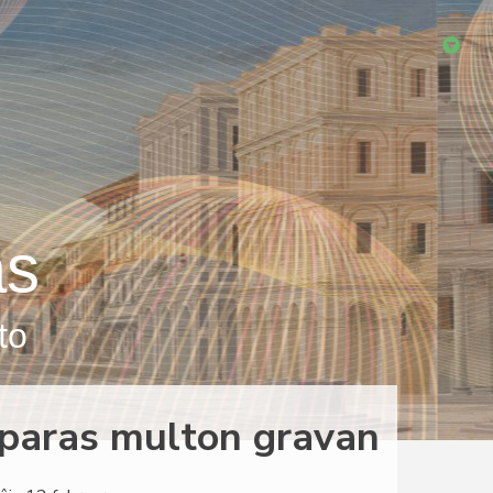
as
to
paras multon gravan