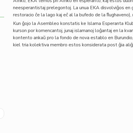
Afriko, EKA temos pri Afriko en esperanto, kaj estos dulin
neesperantistaj prelegontoj. La unua EKA disvolviĝos en 
restoracio ĉe la lago kaj eĉ al la bufedo de la ﬂughaveno
Kun ĝojo la Asembleo konstatis ke Islama Esperanta Kl
kurson por komencantoj, junaj islamanoj loĝantaj en la kva
kontento ankaŭ pro la fondo de nova establo en Burundio, 
kiel tria kolektiva membro estos konsiderata post ĝia aliĝ
ext
age