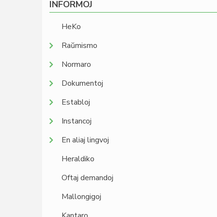
INFORMOJ
HeKo
Raŭmismo
Normaro
Dokumentoj
Establoj
Instancoj
En aliaj lingvoj
Heraldiko
Oftaj demandoj
Mallongigoj
Kantaro