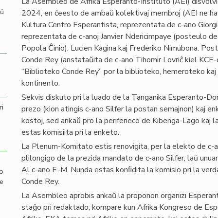
La Asembleo de Afrika Esperanto-Instituto (AEI) disvolvi
aŭ
2024, en ĉeesto de ambaŭ kolektivaj membroj (AEI ne hava
Kultura Centro Esperantista, reprezentata de c-ano Giorgio
reprezentata de c-anoj Janvier Ndericimpaye (posteulo d
Popola Ĉinio), Lucien Kagina kaj Frederiko Nimubona. Post
Conde Rey (anstataŭita de c-ano Tihomir Lovriĉ kiel KCE-
“Biblioteko Conde Rey” por la biblioteko, hemeroteko kaj f
kontinento.
Sekvis diskuto pri la luado de la Tanganika Esperanto-Do
ri
prezo (kion atingis c-ano Silfer la postan semajnon) kaj en
kostoj, sed ankaŭ pro la periferieco de Kibenga-Lago kaj l
estas komisiita pri la enketo.
La Plenum-Komitato estis renovigita, per la elekto de c-a
plilongigo de la prezida mandato de c-ano Silfer, laŭ unua
Al c-ano F.-M. Nunda estas konﬁdita la komisio pri la verda
mo
Conde Rey.
de
La Asembleo aprobis ankaŭ la proponon organizi Esperanta
staĝo pri redaktado; kompare kun Afrika Kongreso de Espera