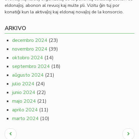
eldonaĵoj, abonon al revuoj kaj multe pli. Vizitu ĝin tuj por
konatiĝi kun la aktivaĵoj kaj eldonaj novaĵoj de la konsorcio.
ARKIVO
decembro 2024
(23)
novembro 2024
(39)
oktobro 2024
(14)
septembro 2024
(18)
aŭgusto 2024
(21)
julio 2024
(24)
junio 2024
(22)
majo 2024
(21)
aprilo 2024
(11)
marto 2024
(10)
Pagination
Antaŭa
Next