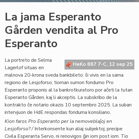
La jama Esperanto
Gården vendita al Pro
Esperanto
La portreto de Selma
HeKo 887 7-C, 12 sep 25
Lagerlof situas en
malnova 20-krona sveda bankbileto: ŝi vivis en la sama
regiono de Lesjoforso; tioman sumon fondumo Pro
Esperanto proponis al la bankrotkuratoro por aĉeti la tutan
Esperanto Gården, kaj li akceptis. La subskribo de la
kontrakto ĉe notario okazis 10 septembro 2025. La suban
intervjuon de HdE respondas fonduma konsiliano.
Kion faros Pro Esperanto per la nemoveblaĵoj en
Lesjoforso? /
Interkonsente kun aliaj subjektoj, precipe
Civila Esperanta Servo, ni renovigos ĝin iom post iom. Tio