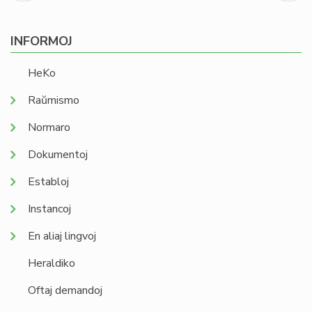
paĝo
page
INFORMOJ
HeKo
Raŭmismo
Normaro
Dokumentoj
Establoj
Instancoj
En aliaj lingvoj
Heraldiko
Oftaj demandoj