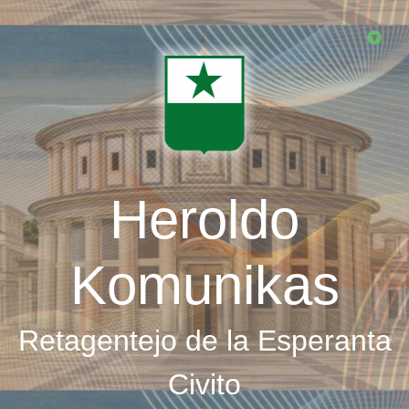
Skip
to
main
content
Heroldo
Komunikas
Retagentejo de la Esperanta
Civito