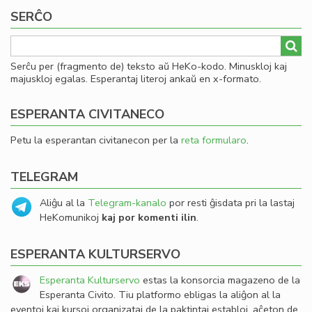
SERĈO
Serĉu per (fragmento de) teksto aŭ HeKo-kodo. Minuskloj kaj
majuskloj egalas. Esperantaj literoj ankaŭ en x-formato.
ESPERANTA CIVITANECO
Petu la esperantan civitanecon per la
reta formularo
.
TELEGRAM
Aliĝu al la
Telegram-kanalo
por resti ĝisdata pri la lastaj
HeKomunikoj
kaj por komenti ilin
.
ESPERANTA KULTURSERVO
Esperanta Kulturservo
estas la konsorcia magazeno de la
Esperanta Civito. Tiu platformo ebligas la aliĝon al la
eventoj kaj kursoj organizataj de la paktintaj establoj, aĉeton de