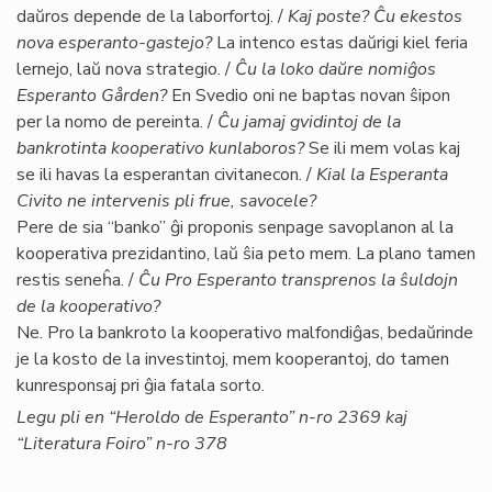
daŭros depende de la laborfortoj. /
Kaj poste? Ĉu ekestos
nova esperanto-gastejo?
La intenco estas daŭrigi kiel feria
lernejo, laŭ nova strategio. /
Ĉu la loko daŭre nomiĝos
Esperanto Gården?
En Svedio oni ne baptas novan ŝipon
per la nomo de pereinta. /
Ĉu jamaj gvidintoj de la
bankrotinta kooperativo kunlaboros?
Se ili mem volas kaj
se ili havas la esperantan civitanecon. /
Kial la Esperanta
Civito ne intervenis pli frue, savocele?
Pere de sia “banko” ĝi proponis senpage savoplanon al la
kooperativa prezidantino, laŭ ŝia peto mem. La plano tamen
restis seneĥa. /
Ĉu Pro Esperanto transprenos la ŝuldojn
de la kooperativo?
Ne. Pro la bankroto la kooperativo malfondiĝas, bedaŭrinde
je la kosto de la investintoj, mem kooperantoj, do tamen
kunresponsaj pri ĝia fatala sorto.
Legu pli en “Heroldo de Esperanto” n-ro 2369 kaj
“Literatura Foiro” n-ro 378