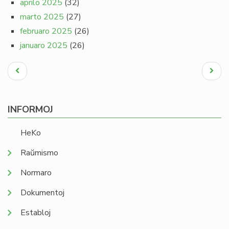
aprilo 2025
(32)
marto 2025
(27)
februaro 2025
(26)
januaro 2025
(26)
Pagination
Antaŭa
Next
paĝo
page
INFORMOJ
HeKo
Raŭmismo
Normaro
Dokumentoj
Establoj