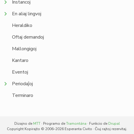
Instancoj
En aliaj lingvoj
Heraldiko
Oftaj demandoj
Mallongigoj
Kantaro
Eventoj
Periodaĵoj
Terminaro
Dizajno de
MTT
· Programo de
Tramontána
· Funkcio de
Drupal
Copyright Kopirajto © 2006–2026 Esperanta Civito · Ĉiuj rajtoj rezervitaj.