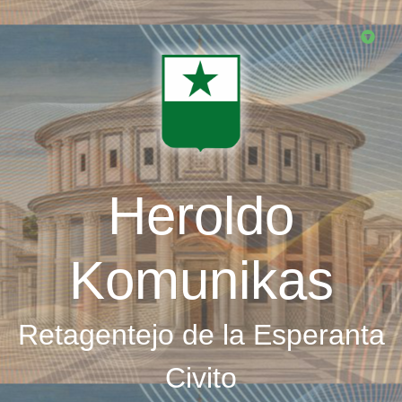
Skip
to
main
content
Heroldo
Komunikas
Retagentejo de la Esperanta
Civito