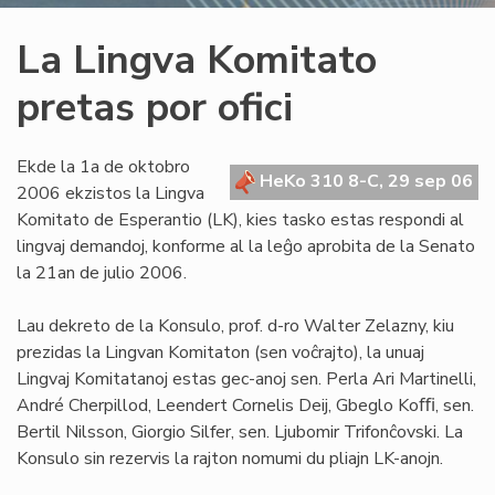
La Lingva Komitato
pretas por ofici
Ekde la 1a de oktobro
HeKo 310 8-C, 29 sep 06
2006 ekzistos la Lingva
Komitato de Esperantio (LK), kies tasko estas respondi al
lingvaj demandoj, konforme al la leĝo aprobita de la Senato
la 21an de julio 2006.
Lau dekreto de la Konsulo, prof. d-ro Walter Zelazny, kiu
prezidas la Lingvan Komitaton (sen voĉrajto), la unuaj
Lingvaj Komitatanoj estas gec-anoj sen. Perla Ari Martinelli,
André Cherpillod, Leendert Cornelis Deij, Gbeglo Koﬃ, sen.
Bertil Nilsson, Giorgio Silfer, sen. Ljubomir Trifonĉovski. La
Konsulo sin rezervis la rajton nomumi du pliajn LK-anojn.