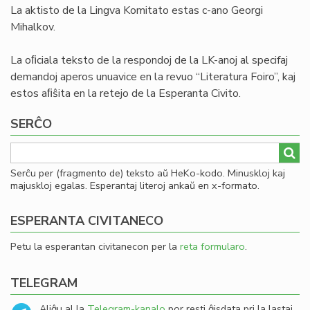
La aktisto de la Lingva Komitato estas c-ano Georgi
Mihalkov.
La oﬁciala teksto de la respondoj de la LK-anoj al specifaj
demandoj aperos unuavice en la revuo “Literatura Foiro”, kaj
estos aﬁŝita en la retejo de la Esperanta Civito.
SERĈO
Serĉu per (fragmento de) teksto aŭ HeKo-kodo. Minuskloj kaj
majuskloj egalas. Esperantaj literoj ankaŭ en x-formato.
ESPERANTA CIVITANECO
Petu la esperantan civitanecon per la
reta formularo
.
TELEGRAM
Aliĝu al la
Telegram-kanalo
por resti ĝisdata pri la lastaj